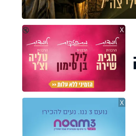
X
🔇
X