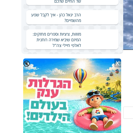
של החיים שלכם
הרב יגאל כהן - איך לקבל שפע
מהשמיים?
מזוזות, ציציות וספרים מחזקים:
המיזם שיביא שמירה רוחנית
לאלפי חיילי צה"ל
X
🔇