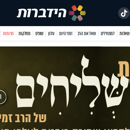
למתחילים
שאל את הרב
זמני היום
עלון
שופס
מחלקות
תרומות