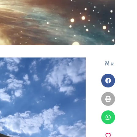
א
א
פייסבוק
הדפסה
ווטסאפ
מועדפים