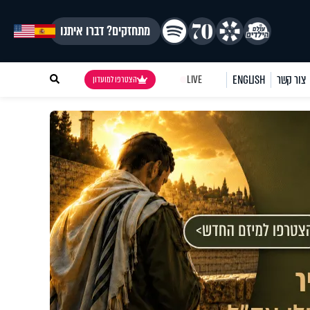
מתחזקים? דברו איתנו
צור קשר
ENGLISH
LIVE
הצטרפו למועדון