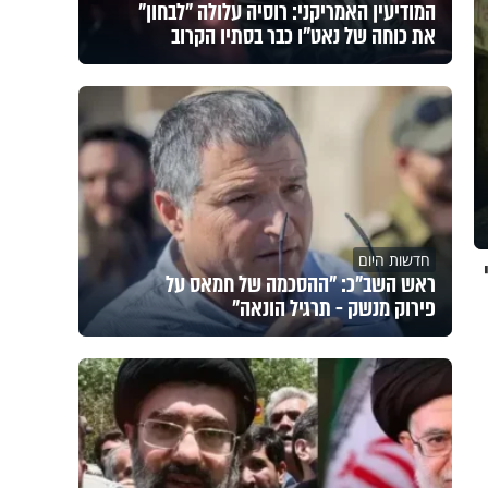
המודיעין האמריקני: רוסיה עלולה "לבחון"
את כוחה של נאט"ו כבר בסתיו הקרוב
חדשות היום
שי
ראש השב"כ: "ההסכמה של חמאס על
פירוק מנשק - תרגיל הונאה"