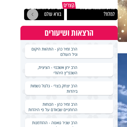
קצרים
מדוע האמונה נמשלה
גם ׳הרע׳ זה הרחמים של
האם מ
למלח?
בורא עולם
בשבת
הרצאות ושיעורים
הרב זמיר כהן - התהוות היקום
וגיל העולם
הרב ירון אשכנזי - הציצית,
השכפ"ץ היהודי
הרב יצחק בצרי - גלגול נשמות
ביהדות
הרב זמיר כהן - הכוחות
הרוחניים שבאדם על פי היהדות
הרב שניר גואטה - ההזדמנות