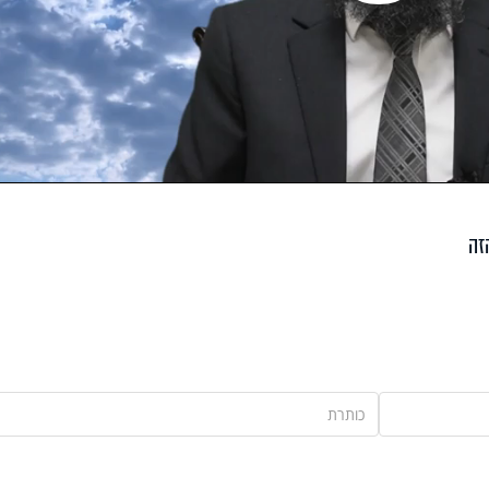
Pla
Vi
זה