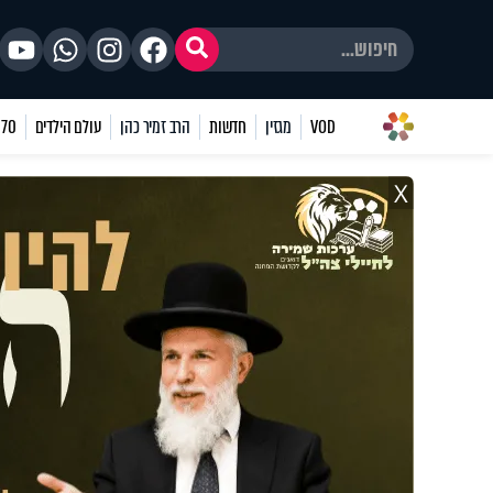
VOD
מגזין
חדשות
הרב זמיר כהן
עולם הילדים
70 שאלות
X