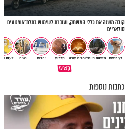
קובה משנה את כללי המשחק, ועוברת לשימוש בתלת־אופנועים
סולאריים
רץ ברשת
חדשות היום
לומדים תורה
תרבות
יהדות
נשים
דעות וטור
לפעמים המערכת מפספסת את
מותר לנשוף על בוטנים כדי להעי
קצרים
הלב של הילדים שלנו
את הקליפות בשבת? 🥜
כתבות נוספות