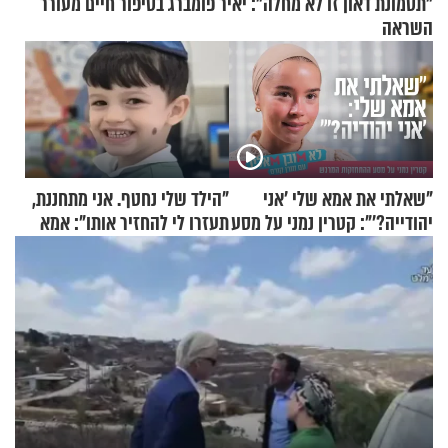
"תסמונת דאון זו לא מחלה": יאיר פומברג בסיפור חיים מעורר
השראה
"שאלתי את אמא שלי 'אני
"הילד שלי נחטף. אני מתחננת,
יהודייה?'": קטרין נמני על מסע
תעזרו לי להחזיר אותו": אמא
ההתחזקות המרגש
של יובל בן ה-4 בריאיון דומע