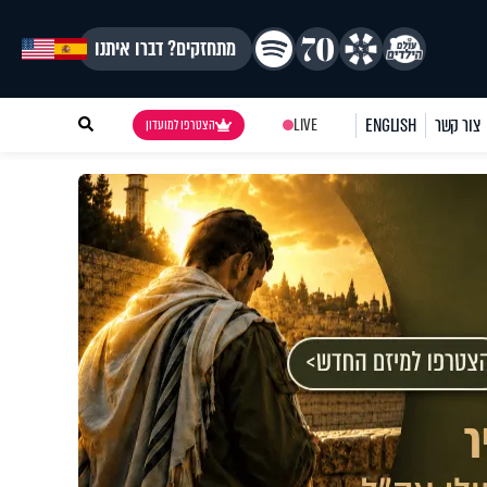
מתחזקים? דברו איתנו
צור קשר
ENGLISH
LIVE
הצטרפו למועדון