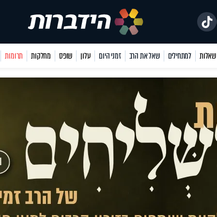
למתחילים
שאל את הרב
זמני היום
עלון
שופס
מחלקות
תרומות