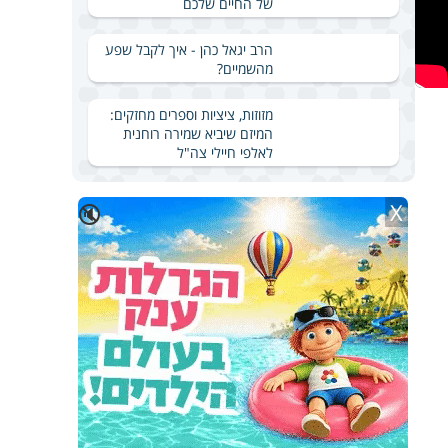
של החיים שלכם
הרב יגאל כהן - איך לקבל שפע
מהשמיים?
מזוזות, ציציות וספרים מחזקים:
המיזם שיביא שמירה רוחנית
לאלפי חיילי צה"ל
X
🔇