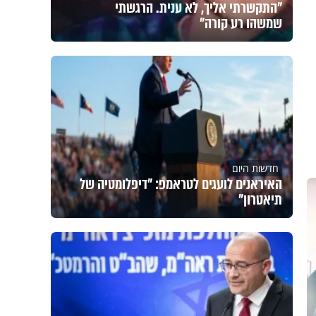
"התקשרתי אליך, לא ענית. הרגשתי
שמשהו רע קורה"
חדשות היום
האיראנים לועגים לטראמפ: "דיפלומטיה של
תיאטרון"