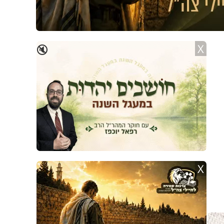
X
🔇
X