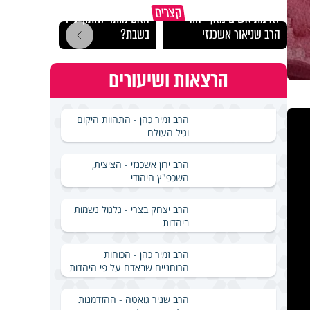
קצרים
לא מתיאשים מאף יהודי -
האם מותר לחתוך נייר
בכל 
הרב שניאור אשכנזי
בשבת?
הקב״
הרצאות ושיעורים
הרב זמיר כהן - התהוות היקום
וגיל העולם
הרב ירון אשכנזי - הציצית,
השכפ"ץ היהודי
הרב יצחק בצרי - גלגול נשמות
ביהדות
הרב זמיר כהן - הכוחות
הרוחניים שבאדם על פי היהדות
הרב שניר גואטה - ההזדמנות