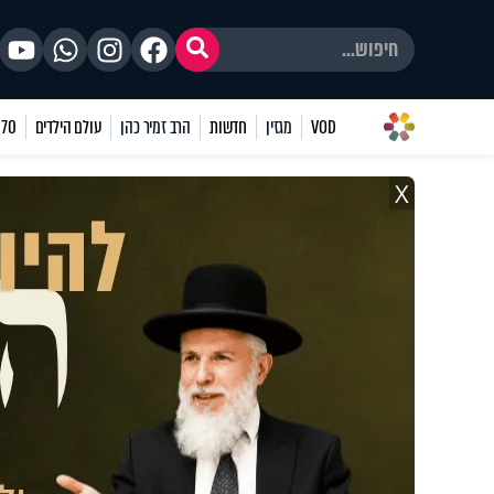
VOD
מגזין
חדשות
הרב זמיר כהן
עולם הילדים
70 שאלות
X