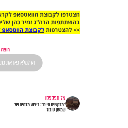
בהשתתפות הרה"ג זמיר כהן שליט
>> להצטרפות
לקבוצת הווטסאפ ל
רוצה 
אל תפספסו
"מבקשים חיים": ביצוע מדהים של
שמעון טובול