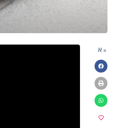
א
א
פייסבוק
הדפסה
ווטסאפ
מועדפים