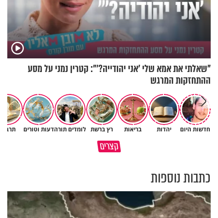
"שאלתי את אמא שלי 'אני יהודייה?'": קטרין נמני על מסע
ההתחזקות המרגש
חדשות היום
יהדות
בריאות
רץ ברשת
לומדים תורה
דעות וטורים
תרבות
פותחים פתח קטן - ומקבלים עול
קצרים
תשתמש באהבה של השם לטובתך
עצום
כתבות נוספות