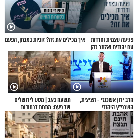
פגיעה עצמית וחרדות – איך מכילים את זה? זוגיות במבחן, הפעם
עם יהודית ואלתר כהן
הרב ירון אשכנזי - הציצית,
תשעה באב | מסע לירושלים
השכפ"ץ היהודי
של פעם: מתחת לרחובות
ירושלים