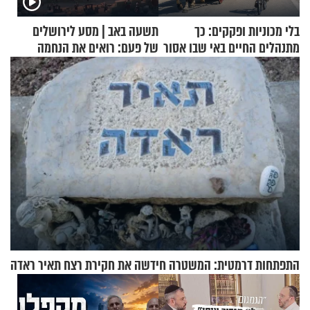
בלי מכוניות ופקקים: כך
תשעה באב | מסע לירושלים
מתנהלים החיים באי שבו אסור
של פעם: רואים את הנחמה
לנהוג כבר יותר מ-120 שנה
התפתחות דרמטית: המשטרה חידשה את חקירת רצח תאיר ראדה