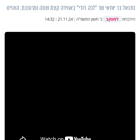
נתנאל בר יוחאי שר "לכה דודי" באווירה קצת שונה ומרעננת. האזינו
למעקב
הידברות
כ' חשון התשפ"ה
|
21.11.24
|
14:32