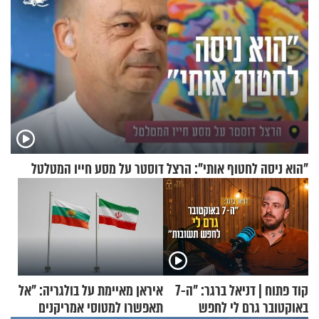
"הוא ניסה לחטוף אותי": הרצל דוסטר על מסע חייו המטלטל
קוד פתוח | דניאל ברגר: "ה-7
איראן מאיימת על בולגריה: "אל
באוקטובר גרם לי לחפש
תאפשרו למטוסי אמריקנים