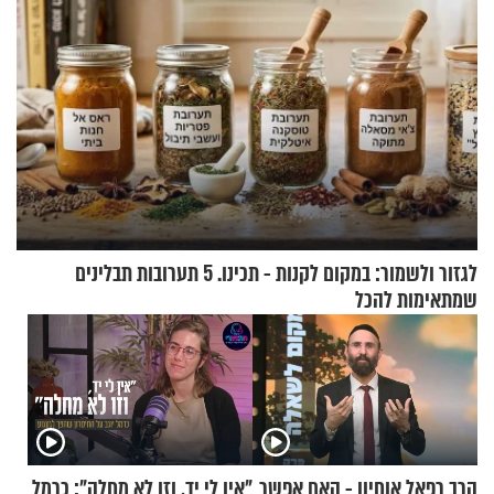
לגזור ולשמור: במקום לקנות - תכינו. 5 תערובות תבלינים
שמתאימות להכל
הרב רפאל אוחיון - האם אפשר
"אין לי יד, וזו לא מחלה": כרמל