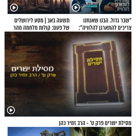
"שבר גדול. הבנו שאנחנו
תשעה באב | מסע לירושלים
צריכים להתארגן להלוויה":
של פעם: קולות מלחמה מהר
זוגיות במבחן, הפעם עם מרים
הזיתים
וגד דנינו
מסילת ישרים פרק ט’ - הרב זמיר כהן