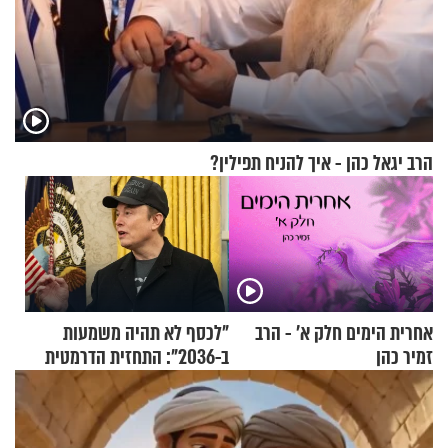
הרב יגאל כהן - איך להניח תפילין?
אחרית הימים חלק א’ - הרב
"לכסף לא תהיה משמעות
זמיר כהן
ב-2036": התחזית הדרמטית
של אילון מאסק על עתיד
הכלכלה