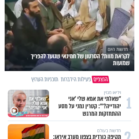
חדשות היום
לקראת מוות? הסרטון של חמינאי שנועד להפריך
שמועות
הנצפים
פעילות הידברות
תוכניות הערוץ
וידיאו מגזין
1
"שאלתי את אמא שלי 'אני
יהודייה?'": קטרין נמני על מסע
ההתחזקות המרגש
2
חדשות בעולם
תקיפה כורדית בצפון מערב איראן: