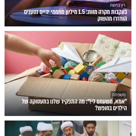
רץ ברשת
בעקבות מקרה מוות: 1.5 מיליון מחממי ידיים נטענים
הוחזרו מהשוק
משפחה
"אמא, משעמם לי!": מה התפקיד שלנו בתעסוקה של
הילדים בחופש?