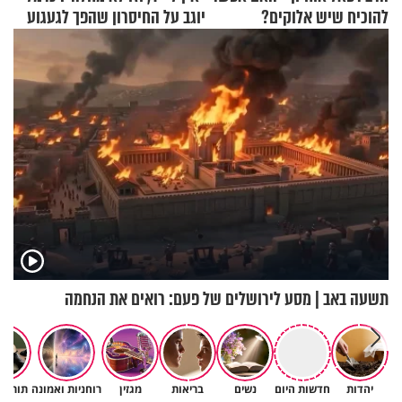
להוכיח שיש אלוקים?
יוגב על החיסרון שהפך לגעגוע
תשעה באב | מסע לירושלים של פעם: רואים את הנחמה
יהדות
חדשות היום
נשים
בריאות
מגזין
רוחניות ואמונה
תורה 
סגולה בבוקר להסרת חששות
הדבר היחיד שהמדע עדיין לא