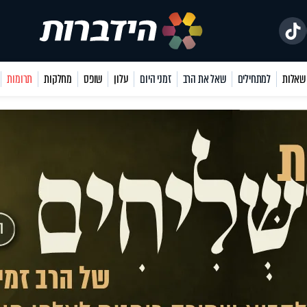
למתחילים
שאל את הרב
זמני היום
עלון
שופס
מחלקות
תרומות