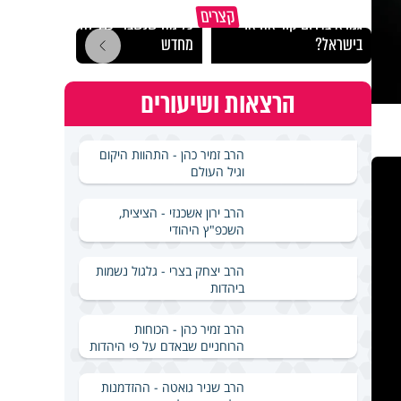
באיזה ארץ לומדים יותר
קצרים
גמרא בדרום קוריאה או
כל מה שנשבר יכול להיבנות
האם מ
בישראל?
מחדש
בשבת
הרצאות ושיעורים
הרב זמיר כהן - התהוות היקום
וגיל העולם
הרב ירון אשכנזי - הציצית,
השכפ"ץ היהודי
הרב יצחק בצרי - גלגול נשמות
ביהדות
הרב זמיר כהן - הכוחות
הרוחניים שבאדם על פי היהדות
הרב שניר גואטה - ההזדמנות