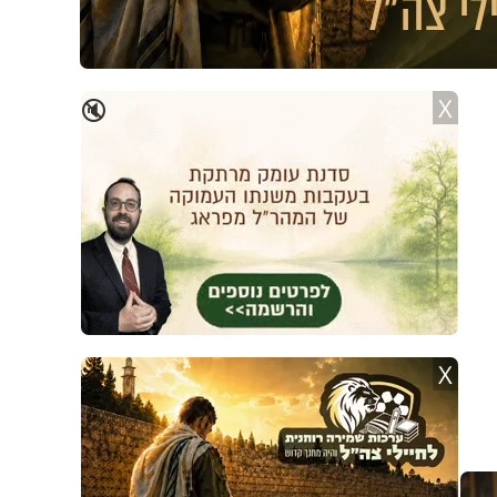
X
🔇
X