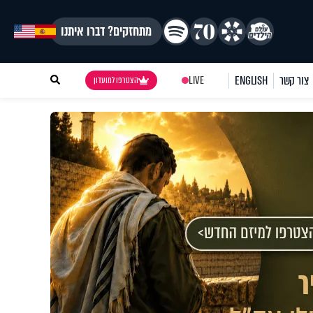
מתחזקים? דברו איתנו
צור קשר
ENGLISH
LIVE
הצטרפו למועדון