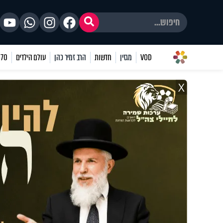
VOD
מגזין
חדשות
הרב זמיר כהן
עולם הילדים
70 שאלות
X