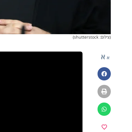
(צילום: shutterstock)
א
א
פייסבוק
הדפסה
ווטסאפ
מועדפים