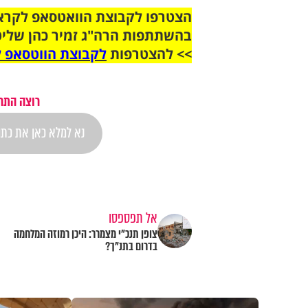
בהשתתפות הרה"ג זמיר כהן שליט
>> להצטרפות
לקבוצת הווטסאפ ל
רוצה התר
אל תפספסו
צופן תנכ"י מצמרר: היכן רמוזה המלחמה
בדרום בתנ"ך?