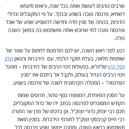
Video
שרבים נוהגים לעשות אותה בכל שנה, ורואים סיעתא
דשמיא, פרנסה טובה בשפע ובנקל. על פי המקובלים וגדולי
הדורות, בכוחה של סכין חדה וחדשה להשפיע שפע של אוכל
ופרנסה טובה למי שרוכש אותה ומשתמש בה במשך השנה
כולה.
רגע לפני ראש השנה, יש לכם הזדמנות לחתום על שטר של
שותפות מלאה, בעלת תוקף הלכתי, עם הידברות והגאון
הרב
זמיר כהן
שליט"א, בפעולות זיכוי הרבים של הידברות – מפעל
זיכוי הרבים הגדול בעולם, ולקבל אל ביתכם את "סכין
הפרנסה" – הסגולה הקדמונית לשנה של פרנסה בשפע.
על הסכין המיוחדת, המצופה כסף טהור, חרוטים שמות
הקודש המסוגלים לפרנסה בכתב ידו של גדול המקובלים,
חכם רבי יצחק כדורי זצוק"ל, וכן ברכתו של מרן שר התורה
רבי חיים קניבסקי זצוק"ל לתורמי הידברות. בסכין הזאת
תשתמשו בראש השנה, וממנה יימשך שפע פרנסה לכל