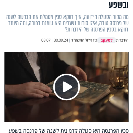
ובשפע
מה מקור הסגולה הידועה, איך דווקא סכין מסמלת את הבקשה לשנה
של פרנסה טובה, אילו סודות נשגבים היא טומנת בחובה, ומה מיוחד
דווקא בסכין הפרנסה של הידברות?
למעקב
הידברות
כ"ז אלול התשפ"ד
|
30.09.24
|
08:07
Play
סכין הפרנסה היא סגולה קדמונית לשנה של פרנסה בשפע,