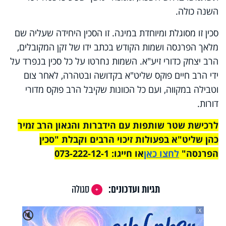
השנה כולה.
סכין זו מסוגלת ומיוחדת במינה. זו הסכין היחידה שעליה שם
מלאך הפרנסה ושמות הקודש בכתב ידו של זקן המקובלים,
הרב יצחק כדורי זיע"א. השמות נחרטו על כל סכין בנפרד על
ידי הרב חיים פוקס שליט"א בקדושה ובטהרה, לאחר צום
וטבילה במקווה, ועם כל הכוונות שקיבל הרב פוקס מדורי
דורות.
לרכישת שטר שותפות עם הידברות והגאון הרב זמיר
כהן שליט"א בפעולות זיכוי הרבים וקבלת "סכין
הפרנסה"
לחצו כאן
או חייגו: 073-222-12-1
תגיות ועדכונים:
סגולה
X
🔇