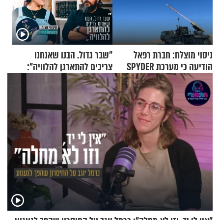
ניסוי מוצלח: חברת רפאל
"שבר גדול. הבנו שאנחנו
הודיעה כי מערכת SPYDER
צריכים להתארגן להלוויה":
הצליחה ליירט כטב"ם
זוגיות במבחן, הפעם עם מרים
וגד דנינו