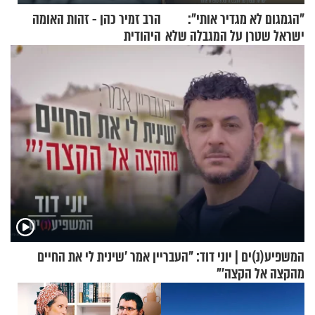
"הגמגום לא מגדיר אותי":
הרב זמיר כהן - זהות האומה
ישראל שטרן על המגבלה שלא
היהודית
עוצרת אותו
המשפיע(נ)ים | יוני דוד: "העבריין אמר 'שינית לי את החיים
מהקצה אל הקצה'"