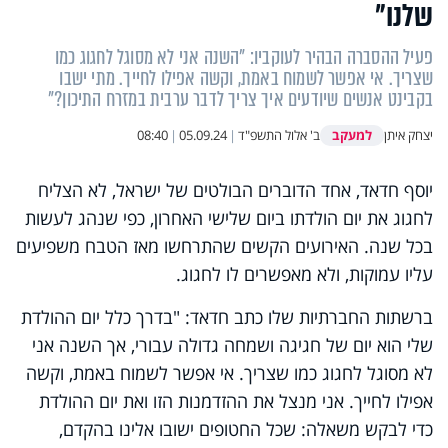
שלנו"
פעיל ההסברה הבהיר לעוקביו: "השנה אני לא מסוגל לחגוג כמו
שצריך. אי אפשר לשמוח באמת, וקשה אפילו לחייך. מתי ישבו
בקבינט אנשים שיודעים איך צריך לדבר ערבית במזרח התיכון?"
למעקב
יצחק איתן
ב' אלול התשפ"ד
|
05.09.24
|
08:40
יוסף חדאד, אחד הדוברים הבולטים של ישראל, לא הצליח
לחגוג את יום הולדתו ביום שלישי האחרון, כפי שנהג לעשות
בכל שנה. האירועים הקשים שהתרחשו מאז הטבח משפיעים
עליו עמוקות, ולא מאפשרים לו לחגוג.
ברשתות החברתיות שלו כתב חדאד: "בדרך כלל יום ההולדת
שלי הוא יום של חגיגה ושמחה גדולה עבורי, אך השנה אני
לא מסוגל לחגוג כמו שצריך. אי אפשר לשמוח באמת, וקשה
אפילו לחייך. אני מנצל את ההזדמנות הזו ואת יום ההולדת
כדי לבקש משאלה: שכל החטופים ישובו אלינו בהקדם,