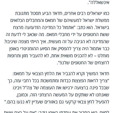
אינשאללה".
כמו ישראלים רבים אחרים, חדאד הביע תסכול מתגובת
ממשלת ישראל למעשיהם של חמאס והמחבלים הכלואים
בישראל. הוא כתב: "אתמול כל המדינה הזדעזעה מרצח
ששת החטופים על ידי מחבלי חמאס. מה שכאב לי לדעת זה
שהמדינה לא הגיבה על זה מעשית. איך הייתי מצפה שיגיבו?
כבר אתמול היה צריך להפסיק את הסיוע ההומניטרי באופן
מוחלט – לא להכניס משאית אחת, לא להעביר מזון ותרופות
לרוצחים של החטופים שלנו!".
חדאד המשיך וקרא להגביר את הלחץ הצבאי על חמאס:
"צריך לראות הפצצות כבדות ומתמשכות בכל רחבי עזה, כך
שבכל פינה ברצועה ירגישו את העוצמה של צה"ל ויבינו
שאנחנו לא שותקים על המעשה הרצחני הזה. וכמובן,
להפעיל לחץ צבאי קרקעי גם באזורים שעדיין לא נגעו בהם."
לסיום, הוא הסביר את עמדתו באופן נוקב: "אם על רצח ששת