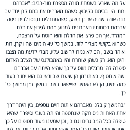
על מה שארע בשמחת תורה מספרת מור-רביב: "אברהם
ורותי היו בביתם בקיבוץ, כשהם מארחים את בתם קרן יחד עם
בנה אוהד שהיה אז בן תשע. כשהמחבלים נכנסו לבית ניסה
אברהם בכוחותיו האחרונים למנוע מהם לפרוץ את דלת
הממ"ד, אך הם פרצו את הדלת והוא הוטח על הרצפה,
כשהוא בקושי מצליח לזוז. במשך כל 49 הימים שהיו קרן, רותי
ואוהד בשבי, הם לא גמרו לחשוב עליו, מבלי לדעת מה מצבו
והיכן הוא. רק כשהן שוחררו והיו באמבולנס של הצלב האדום
סיפרה להן מרגלית מוזס על כך שהיא הייתה עם אברהם
ושהוא חטוף. באותו זמן הן שיערו שבוודאי גם הוא יחזור בעוד
כמה ימים, הן לא האמינו שיישאר בשבי במשך זמן ממושך כל
כך.
"בהמשך קיבלנו מאברהם אותות חיים נוספים, בין היתר דרך
אחת האחיות מסורוקה שנחטפה והייתה בשבי וסיפרה שהיא
טיפלה בכל המבוגרים וגם בו, וכן שמענו מעוד חטופים על כך
שפגשו אותו. קיווינו כל הזמן שהוא יחזור אלינו בחיים, אך לפני