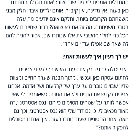
המחבלים אומרים לילדים שוב ושוב: 'אתם תגדלו ותתחתנו
כאן בעזה, אין מדינה, אין קיבוץ'. אותם ילדים איבדו חלק מבני
משפחתם הקרובים ביותר, וחלקם אינם יודעים מה עלה
בגורל משפחתם. מה זה אם לא שואה? ברור שחייבים לעשות
הכל כדי לחלץ מהשבי את אלו שנותרו שם. אסור להניח להם
להישאר שם אפילו עוד יום אחד".
יש לך רעיון איך לעשות זאת?
"אני יכולה להגיד רק את דעתי האישית: לדעתי צריכים
לחתום עסקה כאן ועכשיו, מתוך הבנה שערך החיים ומצוות
פדיון שבויים גוברים על ערך של קרקעות ושל אדמה. אנחנו
צריכים לקדש את החיים ולא את המוות. כשאומרים לי שאי
אפשר לוותר על שטחים מסוימים כי הם 'נכס אסטרטגי', זה
מאוד מכאיב לי. כי גם דוד שלי הוא נכס אסטרטגי, וכך גם
מאה ואחד החטופים שעוד נותרו בעזה. איך אנחנו מסוגלים
להפקיר אותם?"