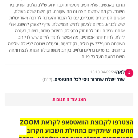
מדובר באנשים, שלא חפים מטעויות, וכבר ידוע ש"לב מלכים ושרים ביד
השם". רק מה שהשם רוצה זה מה שקורה. רק השם שולט בעולם,
אנשים הם יצורים מוגבלים, עם כל הכבוד והערכה להרבה מאוד יכולות
שיש לבנ"א. במקום לצעוק לראש הממשלה, עדיף לצעוק להשם. אולי
אנחנו צריכים יותר להתחזק בתפילה, במידות טובות, בויתור, בעזרה
לזולת, להיות יותר אכפתיים, מה אפשר להגיד לאדם שיש לו קרוב
משפחה חטוף??? אין מילים, רק דמעות. ובעז"ה שנזכה לגאולה שלימה
ברחמים ובחסדים גדולים וגלויים בקרוב ממש! ובילע המוות לנצח ומחה
השם דמעה מעל כל פנים.
לאה
04/09/24 13:13
4
שה' ישלח שחרור ניסי לכל החטופים.
(ל"ת)
הצג עוד 3 תגובות
הצטרפו לקבוצת הוואטסאפ לקראת ZOOM
ההשקה שיתקיים בתחילת השבוע הקרוב