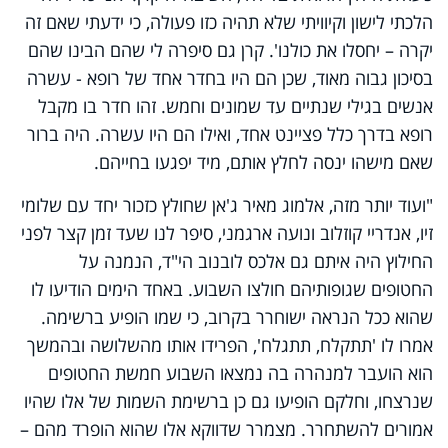
הלכתי לישון וקיוויתי שלא תהיה כזו פעולה, כי ידעתי שאם זה
יקרה – יחסלו את כולנו'. קרן גם סיפרה לי שהם הבינו שהם
בסיכון גבוה מאוד, שכן הם היו בחדר אחד של רופא - עשרה
אנשים בגילי שנתיים עד שמונים וחמש. זהו חדר בו מקבל
רופא בדרך כלל פציינט אחד, ואילו הם היו עשרה. היה ברור
שאם מישהו ינסה לחלץ אותם, מיד יפגעו בחייהם.
"ועוד יותר מזה, אלמוג מאיר ג'אן שחולץ כזכור יחד עם שלומי
זיו, אנדריי קוזלוב ונועה ארגמני, סיפר לנו שעד זמן קצר לפני
החילוץ היה איתם גם אלכס לובנוב הי"ד, הנמנה על
החטופים שגופותיהם חולצו השבוע. באחד הימים הודיעו לו
שהוא ככל הנראה ישוחרר בקרוב, כי שמו הופיע ברשימה.
אמרו לו 'תתקלח, תתגלח', הפרידו אותו מהשלושה ובהמשך
הוא הועבר למנהרה בה נמצאו השבוע חמשת החטופים
שנרצחו, וחלקם הופיעו גם כן ברשימת השמות של אלו שהיו
אמורים להשתחרר. מצמרר שדווקא אלו שהוא הופרד מהם –