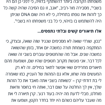
משפחתו הקרובה ביותר להשתתף בלוויה, כי לפני כן הם היו
בשבי", מסבירה מור-רביב, "אגב, זו גם הסיבה שהיה קשה כל
כך לזהות את גופתו בתחילה, כי לא היה שום
DNA
שניתן
היה להשתמש בו בזיהוי, כי כל בני משפחתו היו בשבי".
אלו תיאורים קשים ובלתי נתפסים...
"נכון. שורדי שואה לא מסכימים שנגיד שזה שואה, ובצדק, כי
המתקפה בשמחת תורה נמשכה יום אחד, בזמן שהשואה
נמשכה שנים. אבל מה שהחטופים עוברים בשבי זה שואה
לכל דבר. אני פוגשת מקרוב חטופים שהיו שם, ושומעת מהם
תיאורים מחרידים שאי אפשר לתאר במילים. זה לא רק
המעשים ומה שחוו, אלא גם המהות של העניין, כמו שאמרה
לי בת דודתי קרן – 'כשאתה בשבי אתה מאבד את כל הזהות
שלך, אין לך החלטה על שום דבר, ואתה חי בחוסר וודאות
מוחלט, מבלי לדעת מה יהיה בעוד רגע'. קרן תיארה לי את
מה שעבר עליהם כשהם היו יחד בחדר הקטן, ושמעו את