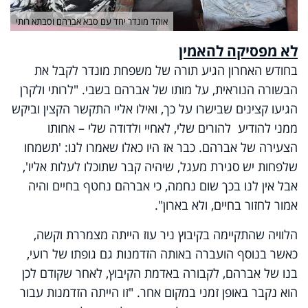
אוהד מונדר יחד עם סבא אברהם וסבתא רותי
לא מפסיקה להאמין
בחודש האחרון הגיע תורה של משפחת מונדר לקבל את
הבשורה הנוראית, על מותו של אברהם בשבי. "לרותי ולקרן
הגיעו קצינים שבישרו על כך, ואילו אליי התקשר הקצין וביקש
ממני להודיע להורים שלי, לאחיי ולדודה שלי – אחותו
הצעירה של אברהם. כבר אז היו כאלו שאמרו לנו: 'תשמחו
שלפחות יש סגירת מעגל, שיהיה קבר שתוכלו לעלות אליו',
אבל אין לנו בכך שום נחמה, כי אברהם נחטף בחיים והיה
אמור לחזור בחיים, ולא בארון".
הלוויה שהתקיימה בקיבוץ ניר עוז הייתה מצמררת וקשה,
כאשר בנוסף הועברה באותה הזדמנות גם גופתו של רועי,
בנו של אברהם, לקבורה באדמת הקיבוץ, לאחר שקודם לכן
הוא נקבר באופן זמני במקום אחר. "זו הייתה הזדמנות עבור