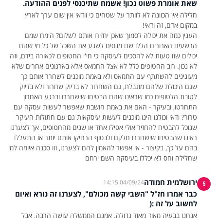
שאת אומרת פשוט נכון! אשמח שתיכנסי לפנים ההודעה.
חלילה אין הכוונה לא לוותר על שטחים כי וודאי אין שום ערך לארץ
הענין כמה את יכולה לסמוך שאכן יחזירו אותם לשלום? הימח שמם
הרשעים הארורים הללו שם מנסים לשגע את השכל של כל מי שהם
יכולים שזו טעות לא להסכים לעיסקה כי חי'י החטופים לכאורה בידם, וזה
לא נכון. רוב החטופים כלל לא אצל החמאס אלא בארגונים אחרים שלא
מעונינים להשתתף עם החמאס ולא באמת מוכנים לשחרר אותם כך
שגם היכולת שלהם מוגבלת, גם השחרור לא בדיוק שחרור ולא בדיוק
לטובת הלטופים כמו שראינו שהם הבטיחו שישחררו וברגע האחרון
התחרטו, ובעיקר - האם את באמת חושבת שאפשר לעשות עסקה עם
טרור? ודאי וכולנו הינו מוכנים לעשות עיסקאות גם עם חתולות העיקר
שנוכל להבטיח להחזיר אולי אפילו אחד או שנים מהחטופים, אך לצערנו
ראינו שהבטיחו שישחררו חלקם ולבסוף הרחיקו אותם יותר או התעללו
בהם על כך, בקיצור - אי אפשר להאמין להם לצערנו, וזו סכנה איומה למי
שחלילה וחס לא יכללו בעיסקה השם ירחם
ירושלמית חמודה
04/09/24 14:15
5
כבר אמרו חז"ל "השבי קשה מכולם", לצערנו זה נורא ואיום
לחשוב על זה :(
אנחנו בבעיה מאוד מאוד גדולה. אמנם הממשלה עושה הרבה, אבל