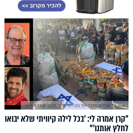
הלוויתו של אברהם מונדר ושל בנו רועי הי"ד. בקטן: אברהם ורועי
"קרן אמרה לי: 'בכל לילה קיוויתי שלא יבואו
לחלץ אותנו'"