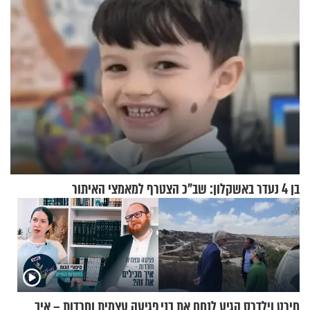
וגד דנינו
בן 4 נעדר באשקלון: שב"כ הצטרף למאמצי האיתור
חירט וילדרס הגיע לנחם את בני
פגיעה עצמית וחרדות – איך