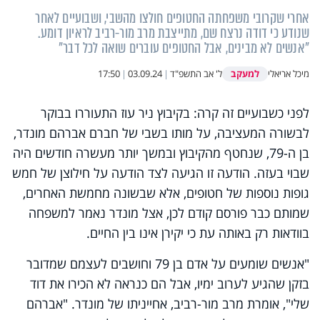
אחרי שקרובי משפחתה החטופים חולצו מהשבי, ושבועיים לאחר
שנודע כי דודה נרצח שם, מתייצבת מרב מור-רביב לראיון דומע.
"אנשים לא מבינים, אבל החטופים עוברים שואה לכל דבר"
למעקב
מיכל אריאלי
ל' אב התשפ"ד
|
03.09.24
|
17:50
לפני כשבועיים זה קרה: בקיבוץ ניר עוז התעוררו בבוקר
לבשורה המעציבה, על מותו בשבי של חברם אברהם מונדר,
בן ה-79, שנחטף מהקיבוץ ובמשך יותר מעשרה חודשים היה
שבוי בעזה. הודעה זו הגיעה לצד הודעה על חילוצן של חמש
גופות נוספות של חטופים, אלא שבשונה מחמשת האחרים,
שמותם כבר פורסם קודם לכן, אצל מונדר נאמר למשפחה
בוודאות רק באותה עת כי יקירן אינו בין החיים.
"אנשים שומעים על אדם בן 79 וחושבים לעצמם שמדובר
בזקן שהגיע לערוב ימיו, אבל הם כנראה לא הכירו את דוד
שלי", אומרת מרב מור-רביב, אחייניתו של מונדר. "אברהם