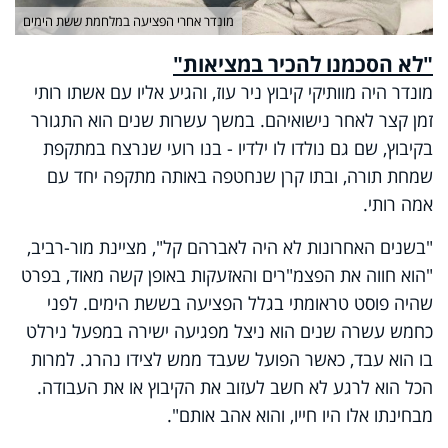
מונדר אחרי הפציעה במלחמת ששת הימים
"לא הסכמנו להכיר במציאות"
מונדר היה מוותיקי קיבוץ ניר עוז, והגיע אליו עם אשתו רותי
זמן קצר לאחר נישואיהם. במשך עשרות שנים הוא התגורר
בקיבוץ, שם גם נולדו לו ילדיו - בנו רועי שנרצח במתקפת
שמחת תורה, ובתו קרן שנחטפה באותה מתקפה יחד עם
אמה רותי.
"בשנים האחרונות לא היה לאברהם קל", מציינת מור-רביב,
"הוא חווה את הפצמ"רים והאזעקות באופן קשה מאוד, בפרט
שהיה פוסט טראומתי בגלל הפציעה בששת הימים. לפני
כחמש עשרה שנים הוא ניצל מפגיעה ישירה במפעל נירלט
בו הוא עבד, כאשר הפועל שעבד ממש לצידו נהרג. למרות
הכל הוא לרגע לא חשב לעזוב את הקיבוץ או את העבודה.
מבחינתו אלו היו חייו, והוא אהב אותם".