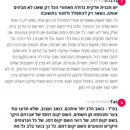
ברברה
05/09/24 20:20
7
יש תכנית אלקית גדולה מאחורי הכל רק שאנו לא מבינים
אותה. נשאר רק להתפלל ולחזור בתשובה
כל האני מאמין שאומרים אחרי התפילה זה כיוון אחד, שיש רק ה' אחד
והוא שולט על הההכל. כולנו בידי השם יתברך, רואי את זה כל כך ברור,
שרק עיוור לא רואה. כל יום ניסי ניסים שכמעט אין הרוגים ונפגעים. אני
מרגישה חבוקים שוכנים בטח בידי השם. וכל מי שנהרג הרי נהרג על
שהוא יהודי, ומקומו בעולם שכולו טוב מובטח. אחת הנשים שנהרגה בקו
2 בירושלים בזמנו סיפרו שאמרו שרוצה למות על קידוש ה' ולא סתם
לבזבז מוות רגיל, והמשפחה התנחמה שכך עלה לה והיא במקום הכי
חשוב שיכול להיות. ויסורים מכפרים. אנחנו לא מבינים חשבונות שמים
אבל אנחנו מאמינים בני מאמינים שהההכל מושגח לפרטי פרטים. זה לא
פוטר אותנו מלהתפלל ולזעוק ולהתחנן לרחמי שמים. ולירושלים עירך
תשוב ברחמים. נתפלל ונקוה שעד מהרה יבוא משיח צדקנו ויגאלנו ויקוצו
ישני עפר אמן וכן יהי רצון.
Tat
04/09/24 15:44
6
בס"ד - כואב הלב יחד איתכם. כואב ועצוב. שלא תדעו עוד
צער ותנוחמו מן השמים. השם יקום דמם! של אברהם היקר
בשם יקום דמו, של רועי השם יקום דמו, של כל הנרצחים
היקרים והטובים השם יקום דמם. כל כך בוער בלב כל מה