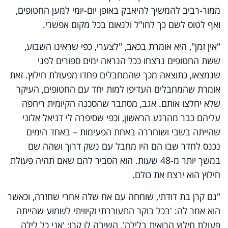
ממור-רביב להמשיך להיאבק באופן יום-יומי למען החטופים,
ואף לטוס לשם כך לחו"ל ולנאום בכל מקום אפשרי.
"אין זמן", היא אומרת בכאב, "לצערי, כפי שראינו השבוע,
ששת החטופים נרצחו ככל הנראה ימים ספורים לפני
שנמצאו, כתוצאה מכך שהמחבלים פחדו מפעולת חילוץ. זאת
אומרת שהמחבלים העדיפו למות יחד עם החטופים, העיקר
שלא יחלצו אותם. אגב, מסתבר שהסכנה הקיומית ריחפה
עליהם כבר מהרגע הראשון, וכפי שסיפרה לי דניאל אלוני
שהייתה בשבי ושוחררה באחת הפעימות – באחד הימים
נכנס לחדר שבו הם היו מחבל עם נשק דרוך ושהה שם
במשך יותר מ-48 שעות. הוא הסביר להם שאם תהיה פעולת
חילוץ הוא ירצח את כולם.
"גם קרן בת דודתי, שוחחה עם אח שלה אחרי שחזרה, וכאשר
הוא אמר לה: 'בכל בוקר התעוררתי וקיוויתי לשמוע שהייתה
פעולת חילוץ הרואית בלילה', השיבה לו קרן: 'אני כל לילה