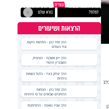
קצרים
מדוע האמונה נמשלה
גם ׳הרע׳ זה הרחמים של
האם מ
למלח?
בורא עולם
בשבת
הרצאות ושיעורים
הרב זמיר כהן - התהוות היקום
וגיל העולם
הרב ירון אשכנזי - הציצית,
השכפ"ץ היהודי
הרב יצחק בצרי - גלגול נשמות
ביהדות
בלב
הרב זמיר כהן - הכוחות
הרוחניים שבאדם על פי היהדות
הרב שניר גואטה - ההזדמנות
ן