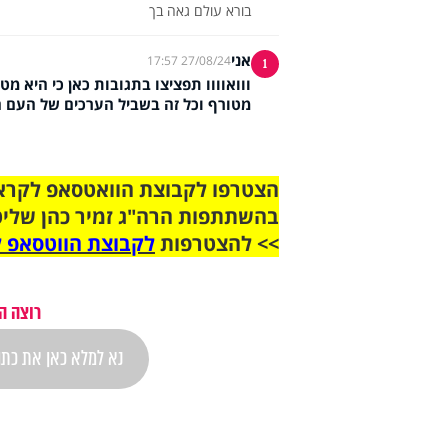
בורא עולם גאה בך
אני
27/08/24 17:57
1
ווואוווו תפציצו בתגובות כאן כי היא מ
מטורף וכל זה בשביל הערכים של העם 
בהשתתפות הרה"ג זמיר כהן שליט
>> להצטרפות
לקבוצת הווטסאפ ל
רוצה ה