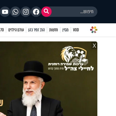
VOD
מגזין
חדשות
הרב זמיר כהן
עולם הילדים
70 שאלות
X