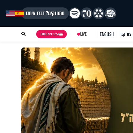
מתחזקים? דברו איתנו
צור קשר
ENGLISH
LIVE
הצטרפו למועדון