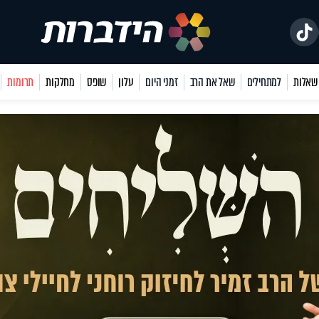
למתחילים
שאל את הרב
זמני היום
עלון
שופס
מחלקות
תרומות