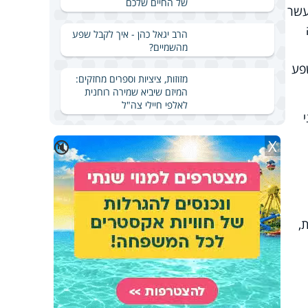
של החיים שלכם
שר
הרב יגאל כהן - איך לקבל שפע
מהשמיים?
פע
מזוזות, ציציות וספרים מחזקים:
המיזם שיביא שמירה רוחנית
לאלפי חיילי צה"ל
X
🔇
,