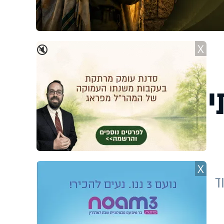
X
🔇
י
X
ד