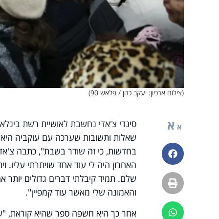
(צילום ארכיון: יעקב כהן / פלאש 90)
א
סינדי צ'אדי נחשבת לאושיית רשת בינלא
א
שאלות ותשובות שערכה עם עוקביה היא 
בחדשות, כי זה שודר בשבת", כתבה צ'אדי.
פייסבוק
האחרון היה לי עוד אחד שויתרתי עליו. ו
שלם. תמיד קיבלתי דברים גדולים יותר 
הדפסה
והאמונה שלי מאשר עוד קמפיין".
אחר כך היא חשפה ספר שהיא קוראת, "שב
ווטסאפ