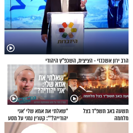
הרב ירון אשכנזי - הציצית, השכפ"ץ היהודי
תשעה באב תשפ"ד בצל
"שאלתי את אמא שלי 'אני
מלחמה
יהודייה?'": קטרין נמני על מסע
ההתחזקות המרגש