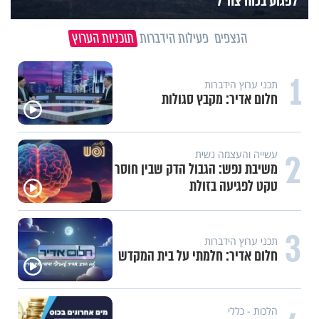
לפגוע בכוח צה"ל
הנצפים
פעילות הידברות
תוכניות הערוץ
1
תכני ערוץ הידברות
חלום אדיר: מקבץ סגולות
2
עשייה והעצמה נשית
משיבת נפש: הגבול הדק שבין חוסר
טקט לפגיעה בזולת
3
תכני ערוץ הידברות
חלום אדיר: חלמתי על בית המקדש
הלכות - כללי