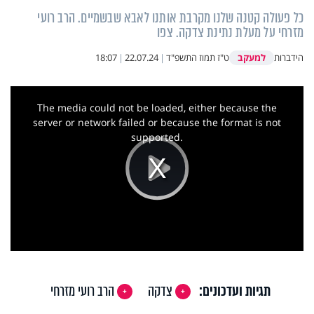
כל פעולה קטנה שלנו מקרבת אותנו לאבא שבשמיים. הרב רועי
מזרחי על מעלת נתינת צדקה. צפו
למעקב
הידברות
ט"ז תמוז התשפ"ד
|
22.07.24
|
18:07
This
is
a
The media could not be loaded, either because the
modal
window.
server or network failed or because the format is not
supported.
Play
Video
תגיות ועדכונים:
צדקה
הרב רועי מזרחי