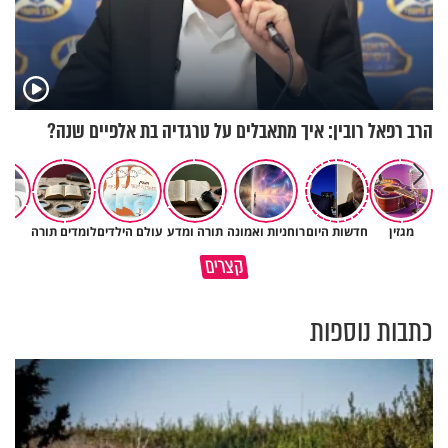
הרב רפאל רובין: איך מתאבלים על טרגדיה בת אלפיים שנה?
מגזין
חדשות היום
רוחניות ואמונה
תורה ומדע
עולם הילדים
לומדים תורה
יהד
תעצרו לפני שאתם מוציאים דיבה
קצרים
על ציבור שלם
מתכון ל׳שבת שלום׳
כתבות נוספות