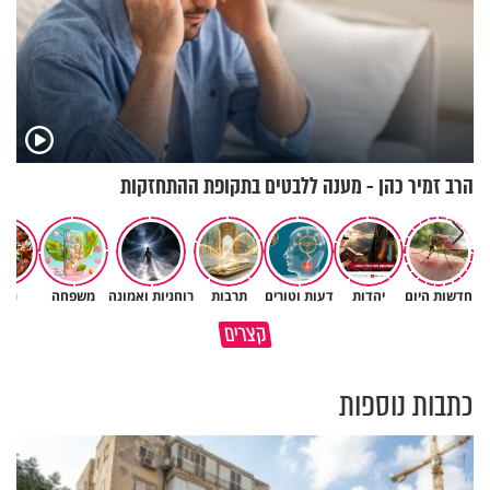
הרב זמיר כהן - מענה ללבטים בתקופת ההתחזקות
פגיעה עצמית וחרדות – איך
חדשות היום
יהדות
דעות וטורים
תרבות
רוחניות ואמונה
משפחה
נשי
כל קושי שחווית היה ניסיון לרומם
מכילים את זה? זוגיות במבחן,
קצרים
אותך
הפעם עם יהודית ואלתר כהן
כתבות נוספות