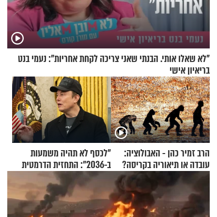
"לא שאלו אותי. הבנתי שאני צריכה לקחת אחריות": נעמי בנט
בריאיון אישי
הרב זמיר כהן - האבולוציה:
"לכסף לא תהיה משמעות
עובדה או תיאוריה בקריסה?
ב-2036": התחזית הדרמטית
של אילון מאסק על עתיד
הכלכלה