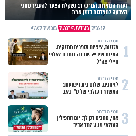
ועדת הבחירות המרכזית: נשקלת הצעה להעביר נתוני
הצבעה למפלגות בזמן אמת
הנצפים
פעילות הידברות
תוכניות הערוץ
תכני הידברות
1
מזוזות, ציציות וספרים מחזקים:
המיזם שיביא שמירה רוחנית לאלפי
חיילי צה"ל
2
תכני הידברות
לזיווגים, שלום בית וישועות:
המשדר העולמי של ט"ו באב
3
תכני הידברות
אחי, מחכים רק לך: יום התפילין
העולמי מגיע לתל אביב