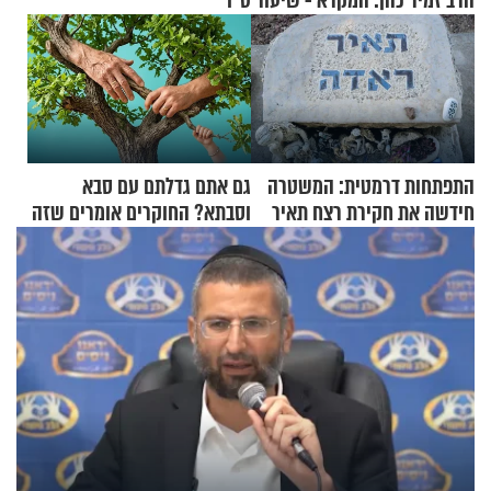
הרב זמיר כהן: המקרא - שיעור ט"ו
התפתחות דרמטית: המשטרה
גם אתם גדלתם עם סבא
חידשה את חקירת רצח תאיר
וסבתא? החוקרים אומרים שזה
ראדה
מתכון מנצח