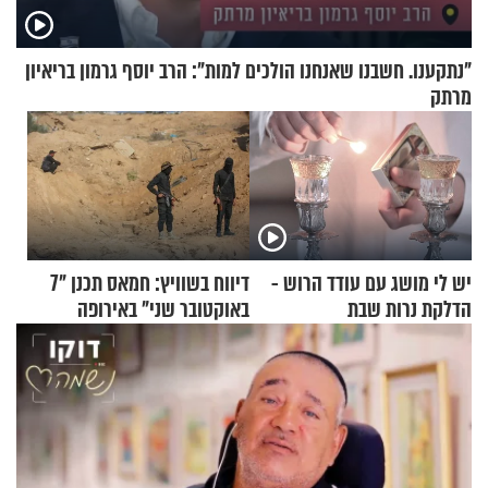
"נתקענו. חשבנו שאנחנו הולכים למות": הרב יוסף גרמון בריאיון
מרתק
יש לי מושג עם עודד הרוש -
דיווח בשוויץ: חמאס תכנן "7
הדלקת נרות שבת
באוקטובר שני" באירופה