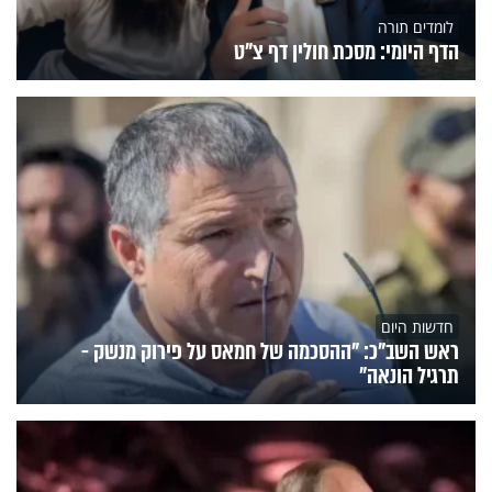
לומדים תורה
הדף היומי: מסכת חולין דף צ"ט
חדשות היום
ראש השב"כ: "ההסכמה של חמאס על פירוק מנשק -
תרגיל הונאה"