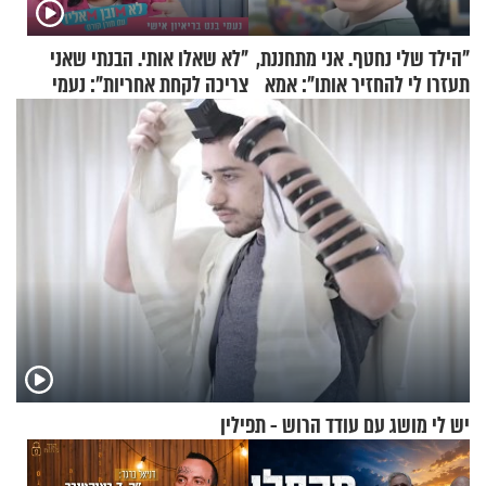
"הילד שלי נחטף. אני מתחננת,
"לא שאלו אותי. הבנתי שאני
תעזרו לי להחזיר אותו": אמא
צריכה לקחת אחריות": נעמי
של יובל בן ה-4 בריאיון דומע
בנט בריאיון אישי
יש לי מושג עם עודד הרוש - תפילין