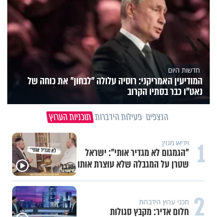
חדשות היום
המודיעין האמריקני: רוסיה עלולה "לבחון" את כוחה של
נאט"ו כבר בסתיו הקרוב
הנצפים
פעילות הידברות
תוכניות הערוץ
1
וידיאו מגזין
"הגמגום לא מגדיר אותי": ישראל
שטרן על המגבלה שלא עוצרת אותו
2
תכני ערוץ הידברות
חלום אדיר: מקבץ סגולות