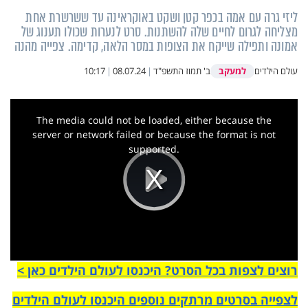
ליזי גרה עם אמה בכפר קטן ושקט באוקראינה עד ששרשרת אחת
מצליחה לגרום לחיים שלה להשתנות. סרט לנערות שכולו תענוג של
אמונה ותפילה שייקח את הצופות במסר הלאה, קדימה. צפייה מהנה
למעקב
עולם הילדים
ב' תמוז התשפ"ד
|
08.07.24
|
10:17
This
is
a
The media could not be loaded, either because the
modal
window.
server or network failed or because the format is not
supported.
Play
Video
רוצים לצפות בכל הסרט? היכנסו לעולם הילדים כאן >
לצפייה בסרטים מרתקים נוספים היכנסו לעולם הילדים