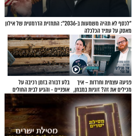
"לכסף לא תהיה משמעות ב-2036": התחזית הדרמטית של אילון
מאסק על עתיד הכלכלה
פגיעה עצמית וחרדות – איך
בלע דבורה בזמן רכיבה על
מכילים את זה? זוגיות במבחן,
אופניים - והגיע לבית החולים
הפעם עם יהודית ואלתר כהן
במצב מסכן חיים