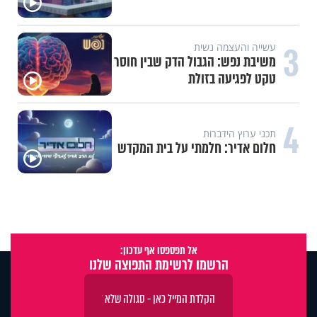
3
עשייה והעצמה נשית
משיבת נפש: הגבול הדק שבין חוסר
טקט לפגיעה בזולת
4
תכני ערוץ הידברות
חלום אדיר: חלמתי על בית המקדש
אל תפספסו אף עדכון:
הרשמו לרשימת התפוצה שלנו