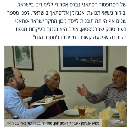
של הפרופסור הפתאני נברס אפרידי ללימודים בישראל,
וביקור נשיאי תנועת 'אנג'ומן אל־פתאן' בישראל. לפני מספר
שנים אף הייתה תוכנית לייסד מכון מחקר ישראלי-פתאני
בעיר טונק שברג'סטאן, אולם היא נגנזה בעקבות מגפת
הקורונה שפגעה קשות במדינת רג'סטן ובהודו".
נשיא אנג'ומן - עבדול ראסון חאן, מתארח בביתו של בארי בבית אל