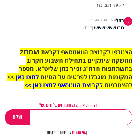
לא ידח ממנו נדח
רחל
28/05/24 09:41
1
מרגשששששש
(ל"ת)
הצטרפו לקבוצת הוואטסאפ לקראת ZOOM
ההשקה שיתקיים בתחילת השבוע הקרוב
בהשתתפות הרה"ג זמיר כהן שליט"א. מספר
המקומות מוגבל! לפרטים על המיזם
לחצו כאן
>>
להצטרפות
לקבוצת הווטסאפ לחצו כאן >>
רוצה התראה על כל תוכן חדש של חיים גפן?
אני מסכים
למדיניות הפרטיות