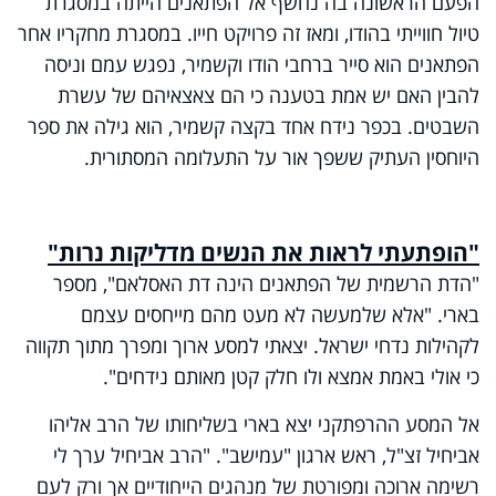
הפעם הראשונה בה נחשף אל הפתאנים הייתה במסגרת
טיול חווייתי בהודו, ומאז זה פרויקט חייו. במסגרת מחקריו אחר
הפתאנים הוא סייר ברחבי הודו וקשמיר, נפגש עמם וניסה
להבין האם יש אמת בטענה כי הם צאצאיהם של עשרת
השבטים. בכפר נידח אחד בקצה קשמיר, הוא גילה את ספר
היוחסין העתיק ששפך אור על התעלומה המסתורית.
"הופתעתי לראות את הנשים מדליקות נרות"
"הדת הרשמית של הפתאנים הינה דת האסלאם", מספר
בארי. "אלא שלמעשה לא מעט מהם מייחסים עצמם
לקהילות נדחי ישראל. יצאתי למסע ארוך ומפרך מתוך תקווה
כי אולי באמת אמצא ולו חלק קטן מאותם נידחים".
אל המסע ההרפתקני יצא בארי בשליחותו של הרב אליהו
אביחיל זצ"ל, ראש ארגון "עמישב". "הרב אביחיל ערך לי
רשימה ארוכה ומפורטת של מנהגים הייחודיים אך ורק לעם