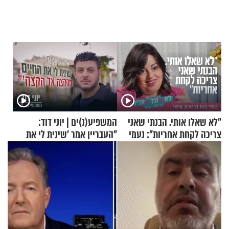
"לא שאלו אותי. הבנתי שאני
המשפיע(נ)ים | יוני דוד:
צריכה לקחת אחריות": נעמי
"העבריין אמר 'שינית לי את
בנט בריאיון אישי
החיים מהקצה אל הקצה'"