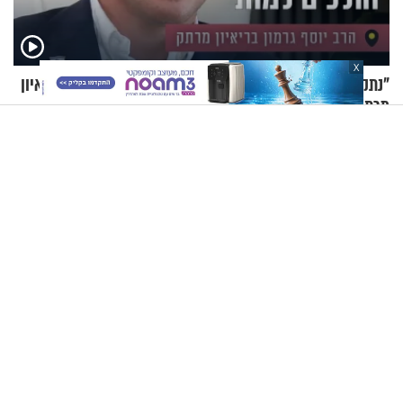
X
"נתקענו. חשבנו שאנחנו הולכים למות": הרב יוסף גרמון בריאיון
מרתק
הרב זמיר כהן בשיעורו
"אם שכחתי לנשום – הייתי
השבועי: מהו האושר האמיתי?
נחנק": יוחאי לוי בסיפור חיים
מעורר השראה