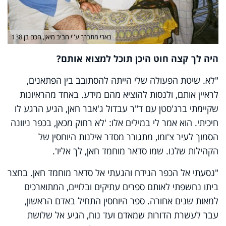
בארי מתברך ע''י חביב מיאן, חכם בן 138
היה לך קצה חוט היכן תוכל למצוא אותם?
"לא. שיטת הפעולה שלי הייתה להסתובב בין הפתאנים,
לראיין אותם, ולנסות להוציא מהם מידע. באחד מהראיונות
שקיימתי ברג'סטן עם ד"ר עבדול ג'אבר חאן, הגיע הרגע לו
חיכיתי. הוא אמר לי במילים אלו: 'לא רחוק מכאן, בכפר ניוונה
הסמוך לעיר צ'ומו, מתגורר מסדר אילנות היוחסין של
הקהילות שלנו. שמו סדאר מוחמד חאן, לך אליו'.
"נסעתי אל הכפר הנידח והגעתי אל סדאר מוחמד חאן. בחצר
ביתו נחשפתי לאותם ספרים עתיקים ובלויים, המתוארכים
למאות שנים אחורה. ספר היוחסין התחיל באדם הראשון,
עבר לעשרת הדורות שמאדם ועד נוח, הגיע אל שלושת