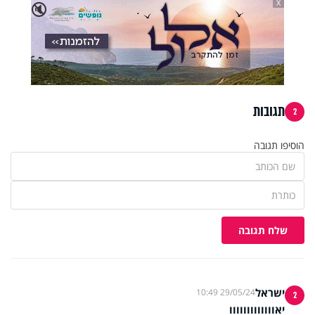
X
🔇
תגובות
2
הוסיפו תגובה
שלח תגובה
ישראל
29/05/24 10:49
2
יאווווווווווווו