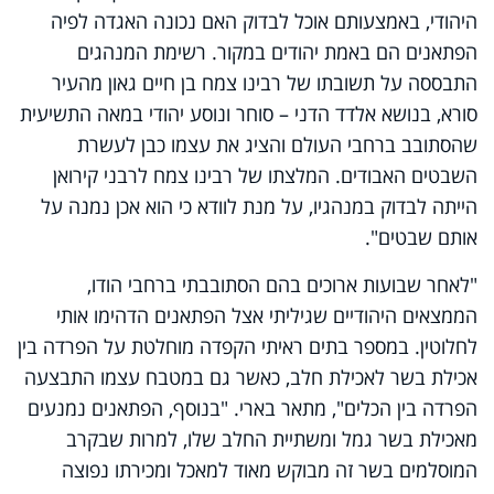
היהודי, באמצעותם אוכל לבדוק האם נכונה האגדה לפיה
הפתאנים הם באמת יהודים במקור. רשימת המנהגים
התבססה על תשובתו של רבינו צמח בן חיים גאון מהעיר
סורא, בנושא אלדד הדני – סוחר ונוסע יהודי במאה התשיעית
שהסתובב ברחבי העולם והציג את עצמו כבן לעשרת
השבטים האבודים. המלצתו של רבינו צמח לרבני קירואן
הייתה לבדוק במנהגיו, על מנת לוודא כי הוא אכן נמנה על
אותם שבטים".
"לאחר שבועות ארוכים בהם הסתובבתי ברחבי הודו,
הממצאים היהודיים שגיליתי אצל הפתאנים הדהימו אותי
לחלוטין. במספר בתים ראיתי הקפדה מוחלטת על הפרדה בין
אכילת בשר לאכילת חלב, כאשר גם במטבח עצמו התבצעה
הפרדה בין הכלים", מתאר בארי. "בנוסף, הפתאנים נמנעים
מאכילת בשר גמל ומשתיית החלב שלו, למרות שבקרב
המוסלמים בשר זה מבוקש מאוד למאכל ומכירתו נפוצה