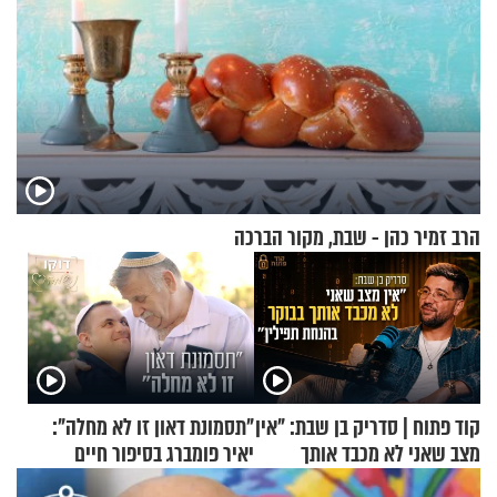
הרב זמיר כהן - שבת, מקור הברכה
קוד פתוח | סדריק בן שבת: "אין
"תסמונת דאון זו לא מחלה":
מצב שאני לא מכבד אותך
יאיר פומברג בסיפור חיים
בבוקר בהנחת תפילין"
מעורר השראה