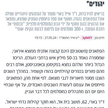
יהודים"
בריאיון להידברות, ד"ר אייל בארי מספר על המנהגים היהודיים שגילה
אצל הפתאנים בהודו, חושף את ספר היוחסין העתיק שמצא, ומתאר
את הרגעים בהם נחטף על ידי הכת המוסלמית-סלפית: "נכנסתי אל
רחבת המסגד, ו-300 מוסלמים עם גלימות לבנות הקיפו אותי"
למעקב
חיים גפן
י"ט אייר התשפ"ד
|
27.05.24
|
19:15
הפתאנים (פשטונים) הינם קבוצה אתנית ממוצא איראני,
שמספרה נאמד בכ-50 מיליון איש ברחבי העולם. הריכוז
הגדול ביותר שלהם נמצא בפקיסטן ובאפגניסטן, אולם רבים
מהם פזורים בכפרים קהילתיים בהודו וקשמיר. במהלך השנים
הוצגו מספר תיאוריות לגבי מוצאם. לפי אחת מהן, הפתאנים
מייחסים את עצמם לעשרת השבטים האבודים, על אף שבחיי
היום יום הם מתנהלים כמוסלמים לכל דבר ועניין.
ד"ר בארי, 62, תושב בית אל, הוא חוקר קהילות נדחי ישראל.