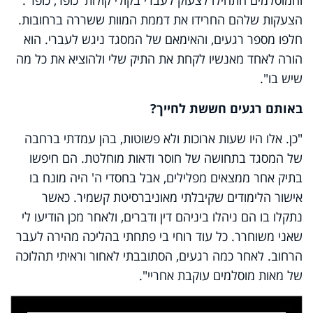
והמוסלמים התחילו לצעוק לעברי בקולי קולות 'כופר, כופר'.
הצעקות שלהם החרידו את דממת המוות ששררה ברחובות.
חלפו מספר רגעים, והאימאם של המסגד ניגש לעברי. הוא
הורה לאחד מאנשיו לקחת את התיק שלי ולהוציא את כל מה
שיש בו".
באותם רגעים חששת לחייך?
"כן. אלו היו שעות ארוכות ולא פשוטות, בהן עמדתי ברחבה
של המסגד בתחושה של חוסר ודאות מוחלטת. הם חיפשו
בתיק אחר ממצאים מפלילים, אבל בחסדי ה' היה מונח בו
אישור הלימודים שקיבלתי מאוניברסיטת קשמיר. כאשר
נתקלו בו הם ניהלו ביניהם דין ודברים, ולאחר מכן הודיעו לי
שאני משוחרר. כל עוד רוחי בי פתחתי בהליכה מהירה לעבר
הרחוב. לאחר כמה רגעים, הסתובבתי לאחור וראיתי תהלוכה
של מאות מוסלמים עוקבת אחריי".