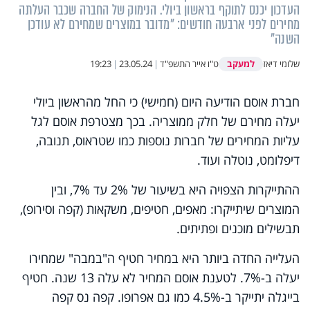
העדכון יכנס לתוקף בראשון ביולי. הנימוק של החברה שכבר העלתה
מחירים לפני ארבעה חודשים: "מדובר במוצרים שמחירם לא עודכן
השנה"
למעקב
שלומי דיאז
ט"ו אייר התשפ"ד
|
23.05.24
|
19:23
חברת אוסם הודיעה היום (חמישי) כי החל מהראשון ביולי
יעלה מחירם של חלק ממוצריה. בכך מצטרפת אוסם לגל
עליות המחירים של חברות נוספות כמו שטראוס, תנובה,
דיפלומט, נוטלה ועוד.
ההתייקרות הצפויה היא בשיעור של 2% עד 7%, ובין
המוצרים שיתייקרו: מאפים, חטיפים, משקאות (קפה וסירופ),
תבשילים מוכנים ופתיתים.
העלייה החדה ביותר היא במחיר חטיף ה"במבה" שמחירו
יעלה ב-7%. לטענת אוסם המחיר לא עלה 13 שנה. חטיף
בייגלה יתייקר ב-4.5% כמו גם אפרופו. קפה נס קפה