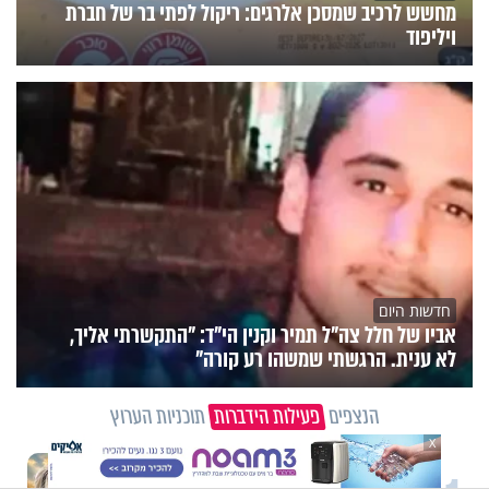
מחשש לרכיב שמסכן אלרגים: ריקול לפתי בר של חברת
ויליפוד
חדשות היום
אביו של חלל צה"ל תמיר וקנין הי"ד: "התקשרתי אליך,
לא ענית. הרגשתי שמשהו רע קורה"
הנצפים
פעילות הידברות
תוכניות הערוץ
X
תכני הידברות
מזוזות, ציציות וספרים מחזקים: