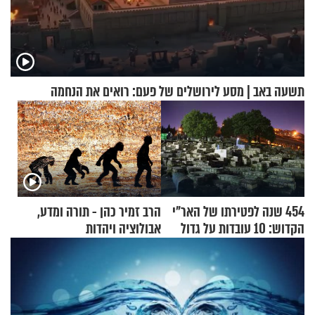
תשעה באב | מסע לירושלים של פעם: רואים את הנחמה
454 שנה לפטירתו של האר"י
הרב זמיר כהן - תורה ומדע,
הקדוש: 10 עובדות על גדול
אבולוציה ויהדות
מקובלי צפת