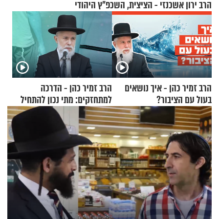
הרב ירון אשכנזי - הציצית, השכפ"ץ היהודי
הרב זמיר כהן - איך נושאים
הרב זמיר כהן - הדרכה
בעול עם הציבור?
למתחזקים: מתי נכון להתחיל
עם לבישת הציצית?