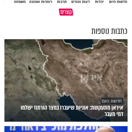
חדשות היום
יהדות
דעות וטורים
תרבות
רוחניות ואמונה
משפחה
נשי
פותחים פתח קטן - ומקבלים עול
קצרים
תשתמש באהבה של השם לטובתך
עצום
כתבות נוספות
חדשות היום
איראן מתעקשת: אוניות שיעברו במצר הורמוז ישלמו
דמי מעבר