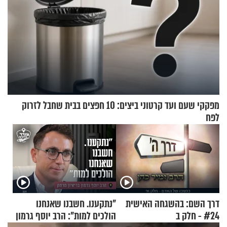
מפקקי שעם ועד קרטוני ביצים: 10 חפצים בבית שחבל לזרוק
לפח
דרך השם: בהשגחה האישית
"נתקענו. חשבנו שאנחנו
#24 - חלק ב
הולכים למות": הרב יוסף גרמון