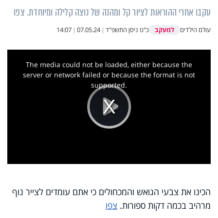
עקבו אחרי ההוראות לציור קל ומהנה של נוצה קלילה ומיוחדת. צפו
למעקב
עולם הילדים
כ"ט ניסן התשפ"ד
|
07.05.24
|
14:07
This
is
a
The media could not be loaded, either because the
modal
window.
server or network failed or because the format is not
supported.
Play
Video
הכינו את צבעי הגואש והמכחולים כי אתם עומדים לצייר נוף
מרהיב בכמה דקות ספורות.
צפו