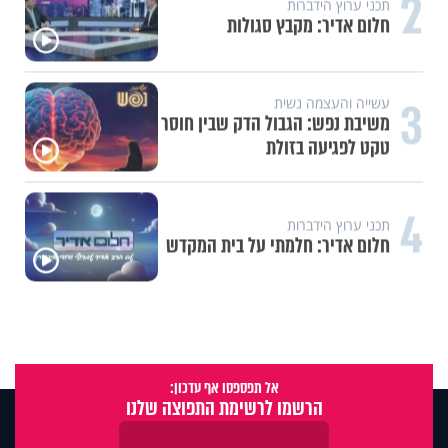
2
תכני ערוץ הידברות
חלום אדיר: מקבץ סגולות
3
עשייה והעצמה נשית
משיבת נפש: הגבול הדק שבין חוסר
טקט לפגיעה בזולת
4
תכני ערוץ הידברות
חלום אדיר: חלמתי על בית המקדש
אל תפספסו אף עדכון:
הרשמו לרשימת התפוצה שלנו