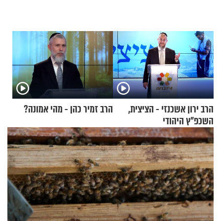
הרב ירון אשכנזי - הציצית,
הרב זמיר כהן - מהי אמונה?
השכפ"ץ היהודי