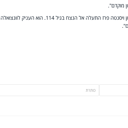
 מוקדם".
נשיא ונצואלה, ניקולאס מדורו, אמר: "חואן ויסנטה פרז התעלה אל הנצח בגיל 114. הוא העניק 
".