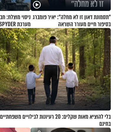
"תסמונת דאון זו לא מחלה": יאיר פומברג
ניסוי מוצלח: חב
בסיפור חיים מעורר השראה
מערכת SPYDER הצליחה ליירט כטב"ם
בלי להוציא מאות שקלים: 20 רעיונות לבילויים משפ
בחינם