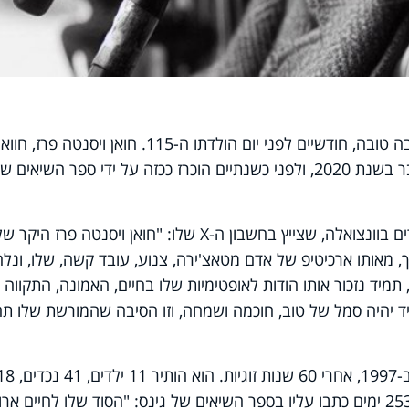
האיש המבוגר בעולם נפטר השבוע בשיבה טובה, חודשיים לפני יום הולדתו ה-115. חואן ויסנטה פרז, חווא
מוונצואלה, הפך לאיש המבוגר בעולם כבר בשנת 2020, ולפני כשנתיים הוכרז ככזה על ידי ספר השיאים 
מי שהכריז על מותו הוא מושל אחד האזורים בוונצואלה, שצייץ בחשבון ה-X שלו: "חואן ויסנטה פרז הי
, מאותו ארכיטיפ של אדם מטאצ'ירה, צנוע, עובד קשה, שלו, ונל
תמיד נזכור אותו הודות לאופטימיות שלו בחיים, האמונה, התקווה
 יהיה סמל של טוב, חוכמה ושמחה, וזו הסיבה שהמורשת שלו תח
אשתו של פרז, אדיופינה, הלכה לעולמה ב-1997, אחרי 60 שנות זוגיות. הוא הותיר 11 יל
נינים ואת 12 ילדיהם. בגיל 112 שנים ו-253 ימים כתבו עליו בספר השיאים של גינס: "הסוד שלו לחיים א