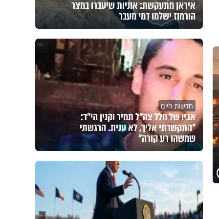
איראן מתעקשת: אוניות שיעברו במצר
הורמוז ישלמו דמי מעבר
חדשות היום
אביו של חלל צה"ל תמיר וקנין הי"ד:
"התקשרתי אליך, לא ענית. הרגשתי
שמשהו רע קורה"