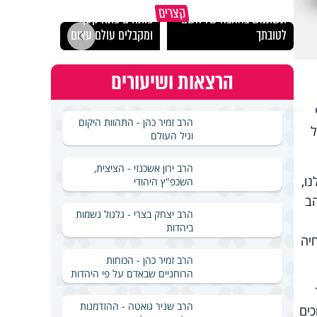
מכילי
קצרים
תשתמש באהבה של השם
פותחים פתח קטן -
במבחן
לטובתך
ומקבלים עולם עצום
ואלתר
הרצאות ושיעורים
י
הרב זמיר כהן - התהוות היקום
של
וגיל העולם
הרב ירון אשכנזי - הציצית,
קר שלנו,
השכפ"ץ היהודי
הב
הרב יצחק בצרי - גלגול נשמות
ביהדות
יה
הרב זמיר כהן - הכוחות
הרוחניים שבאדם על פי היהדות
דים, 41 נכדים, 18
הרב שניר גואטה - ההזדמנות
רוכים