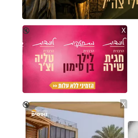
X
🔇
X
🔇