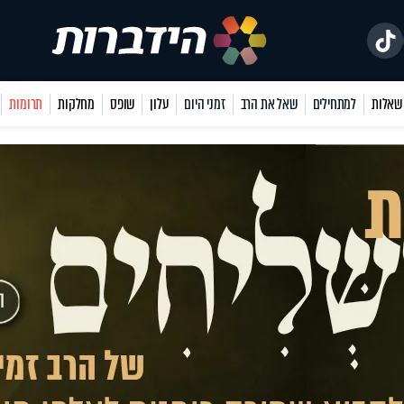
למתחילים
שאל את הרב
זמני היום
עלון
שופס
מחלקות
תרומות