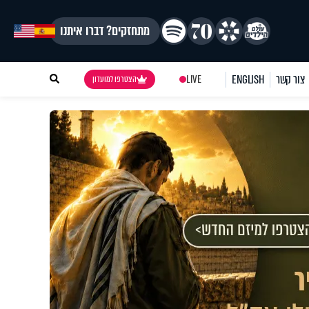
מתחזקים? דברו איתנו
צור קשר
ENGLISH
LIVE
הצטרפו למועדון