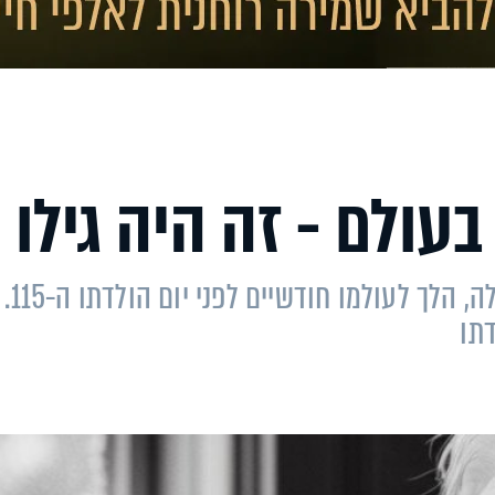
עולם - זה היה גילו
חואן ויסנטה פרז, סב ל-41 נכדים מוונצואלה, הלך לעולמו חודשיים לפני יום הולדתו ה-115.