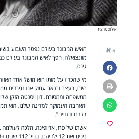
אילוסטרציה
א
א
גינס.
פייסבוק
הדפסה
היום, בעצב ובכאב עמוק אנו נפרדים ממך
ממשפחה וממסורת. דון ויסנטה הזקן שלי, 
והאהבה העמוקה למדינה שלנו. הוא תמיד
ווטסאפ
בלבנו ובחיינו".
מועדפים