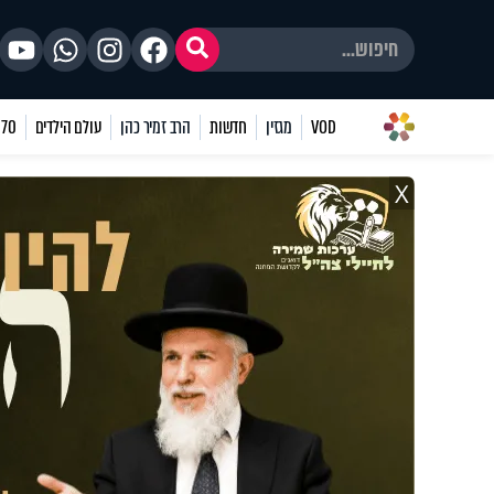
VOD
מגזין
חדשות
הרב זמיר כהן
עולם הילדים
70 שאלות
X