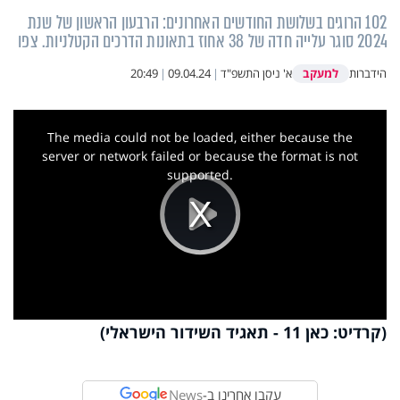
102 הרוגים בשלושת החודשים האחרונים: הרבעון הראשון של שנת
2024 סוגר עלייה חדה של 38 אחוז בתאונות הדרכים הקטלניות. צפו
למעקב
הידברות
א' ניסן התשפ"ד
|
09.04.24
|
20:49
This
is
a
The media could not be loaded, either because the
modal
window.
server or network failed or because the format is not
supported.
Play
Video
(קרדיט: כאן 11 - תאגיד השידור הישראלי)
עקבו אחרינו ב-
News