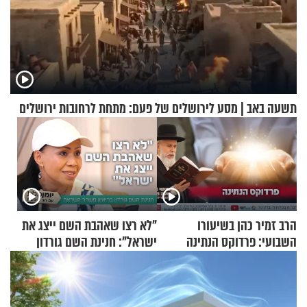
תשעה באב | מסע לירושלים של פעם: מתחת לרחובות ירושלים
הרב זמיר כהן בשיעורו
"לא רצו שאהבת השם ייצג את
השבועי: פרדוקס הנתינה
ישראל": חנינת השם גורדון
בריאיון מעורר השראה