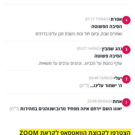
אפרת
15/04/24 01:17
4
הסיבה הפשוטה
שומרים שבת, וביום חול זכות השבת תגן עלינו בדרכים
נהג שמבין
14/04/24 09:27
3
הסיבה פשוטה
עודף נהגות על הכביש.. ונהגים ערבים על משאיות.
יעלי
10/04/24 09:48
2
ה' ישמור עלינו...
(ל"ת)
אחת
09/04/24 23:49
1
יאווו השם יירחם איזה מפחיד מרוב:שנוהגים במהירות
(ל"ת)
הצטרפו לקבוצת הוואטסאפ לקראת ZOOM