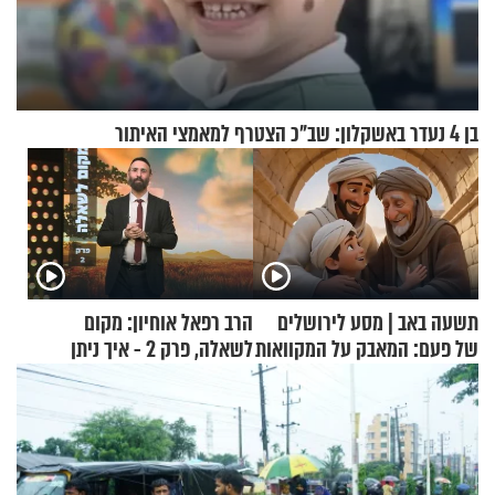
בן 4 נעדר באשקלון: שב"כ הצטרף למאמצי האיתור
תשעה באב | מסע לירושלים
הרב רפאל אוחיון: מקום
של פעם: המאבק על המקוואות
לשאלה, פרק 2 - איך ניתן
להוכיח שהתורה משמיים?