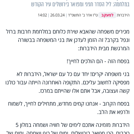
במלחמה: ליל הסדר חגיגי ומפואר בירושלים עיר הקודש
למעקב
הידברות
ט"ז אדר ב' התשפ"ד
|
26.03.24
|
14:02
מכירים משפחה שהאבא שירת כלוחם במלחמת חרבות ברזל
ונפל בקרב? זה הזמן לעדכן את בני המשפחה בבשורה
המרגשת מבית הידברות:
בפסח הזה - הם הולכים לחייך!
בני משפחה יקרים! יחד עם כל עם ישראל, הידברות לא
מפסיקה לחשוב עליכם. התקופה האחרונה הייתה עבור כולנו
קשה ועצובה, אבל אתם אלו שהייתם במרכז.
בפסח הקרוב - אנחנו קמים מחדש, מתחילים לחייך, לשמוח
ולרפא את הלב.
הידברות מזמינה אתכם לימים של חוויה ושמחה במלון 5
כוכבים, הכי מפואר בירושלים. ימים של כיף ושמחה, ימים של