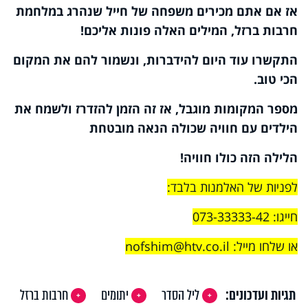
אז אם אתם מכירים משפחה של חייל שנהרג במלחמת
חרבות ברזל, המילים האלה פונות אליכם!
התקשרו עוד היום להידברות, ונשמור להם את המקום
הכי טוב.
מספר המקומות מוגבל, אז זה הזמן להזדרז ולשמח את
הילדים עם חוויה שכולה הנאה מובטחת
הלילה הזה כולו חוויה!
לפניות של האלמנות בלבד:
חייגו: 073-33333-42
או שלחו מייל:
nofshim@htv.co.il
תגיות ועדכונים:
ליל הסדר
יתומים
חרבות ברזל