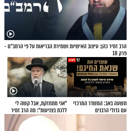
הרב זמיר כהן: עיצוב האישיות ושמירת הבריאות על פי הרמב"ם -
פרק 18
תשעה באב: המשדר המרכזי
"אני מתחזקת, אבל קשה לי
עם גדולי הרבנים
ללכת בצניעות": מה הרב זמיר
כהן המליץ לה לעשות?