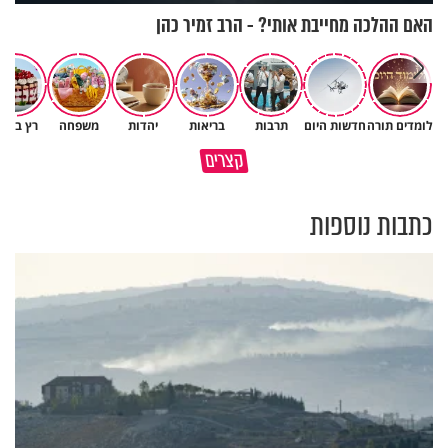
האם ההלכה מחייבת אותי? - הרב זמיר כהן
לומדים תורה
חדשות היום
תרבות
בריאות
יהדות
משפחה
רץ ברש
סגולה להשכנת שלום בין אם
כך אפשר להתמודד עם הדאגות
קצרים
לילדיה
והמחשבות שמגיעות לפני השינה
כתבות נוספות