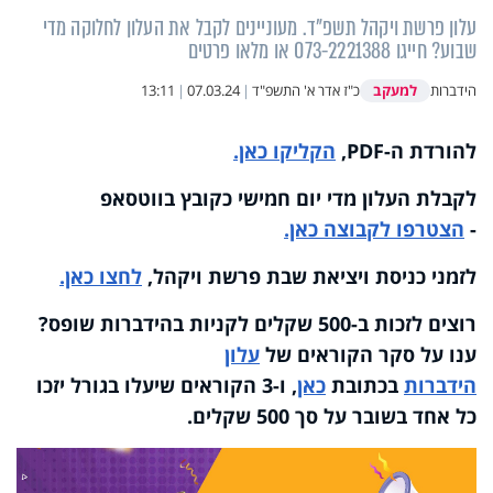
עלון פרשת ויקהל תשפ"ד. מעוניינים לקבל את העלון לחלוקה מדי
שבוע? חייגו 073-2221388 או מלאו פרטים
למעקב
הידברות
כ"ז אדר א' התשפ"ד
|
07.03.24
|
13:11
להורדת ה-PDF,
הקליקו כאן.
לקבלת העלון מדי יום חמישי כקובץ בווטסאפ
-
הצטרפו לקבוצה כאן.
לזמני כניסת ויציאת שבת פרשת ויקהל,
לחצו כאן.
רוצים לזכות ב-500 שקלים לקניות בהידברות שופס?
ענו על סקר הקוראים של
עלון
הידברות
בכתובת
כאן
, ו-3 הקוראים שיעלו בגורל יזכו
כל אחד בשובר על סך 500 שקלים.