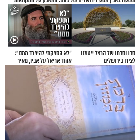
תשעה באב | מסע לירושלים של פעם: המאבק על המקוואות
סבו וסבתו של הרצל ייטמנו
"לא הספקתי להיפרד ממנו":
לצידו בירושלים
אהוד אריאל על אביו, מאיר
אריאל ז"ל