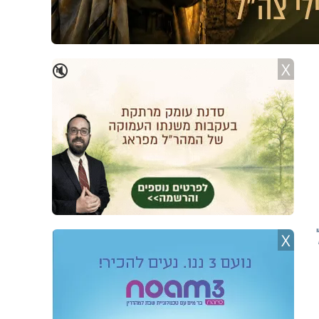
X
🔇
X