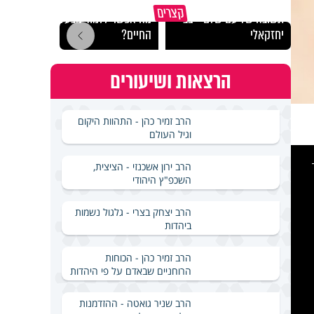
קצרים
תשובה של עם שלם - צבי
מה אפשר ללמוד מבעלי
סגולה
יחזקאלי
החיים?
אם לי
הרצאות ושיעורים
הרב זמיר כהן - התהוות היקום
וגיל העולם
This
is
a
הרב ירון אשכנזי - הציצית,
modal
windo
השכפ"ץ היהודי
הרב יצחק בצרי - גלגול נשמות
ביהדות
הרב זמיר כהן - הכוחות
הרוחניים שבאדם על פי היהדות
הרב שניר גואטה - ההזדמנות