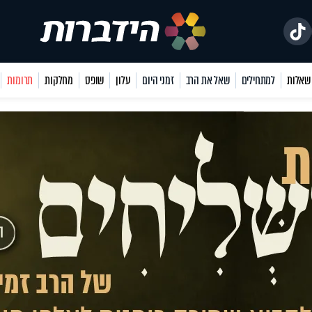
למתחילים
שאל את הרב
זמני היום
עלון
שופס
מחלקות
תרומות