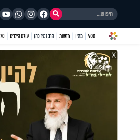
VOD
מגזין
חדשות
הרב זמיר כהן
עולם הילדים
70 שאלות
X