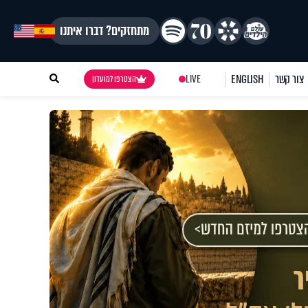
מתחזקים? דברו איתנו
צור קשר
ENGLISH
LIVE
הצטרפו למועדון