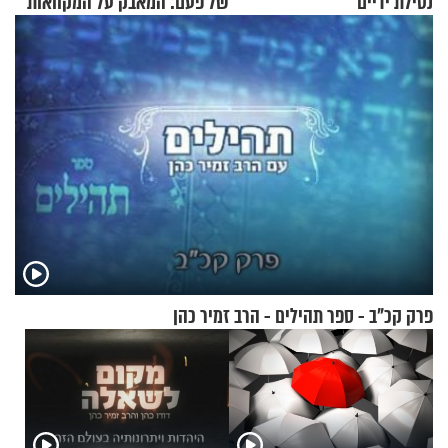
נטילת ידיים
של פעם: המאבק על המקוואות
פרק קכ"ב - ספר תהילים - הרב זמיר כהן