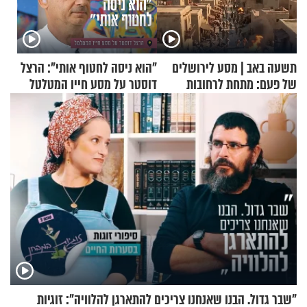
תשעה באב | מסע לירושלים
"הוא ניסה לחטוף אותי": הרצל
של פעם: מתחת לרחובות
דוסטר על מסע חייו המטלטל
ירושלים
"שבר גדול. הבנו שאנחנו צריכים להתארגן להלוויה": זוגיות