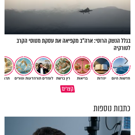
בגלל הנשק הרוסי: ארה"ב מקפיאה את עסקת מטוסי הקרב
לטורקיה
חדשות היום
יהדות
בריאות
רץ ברשת
לומדים תורה
דעות וטורים
תרבות
מתחילים לעבוד לקראת ראש
הרגעים הקשים ביותר בחיים
קצרים
השנה החדשה
יכולים להצית את חיינו
כתבות נוספות