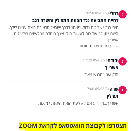
רחלי
05/02/24 18:58
3
דחיית התביעה נגד מצוות התפילין והשרה רגב
מירי רגב יישר כוח גדול. ניצחון לדרך ישראל סבא בה רוצה עמינו לילך.
השם ייתן לך עוד כוח לעשות חיל. אינך פוחדת ממלעיזים ומלעיגים
שבוע טוב ובשורות טובות.
יהודה
05/02/24 17:29
2
אשרייך
חזק ואמץ מרגש מאוד
שרה
05/02/24 17:00
1
תפילין
אשרייך...מי יודע אם לא לעת הזאת היגעת למלכות
הצטרפו לקבוצת הוואטסאפ לקראת ZOOM