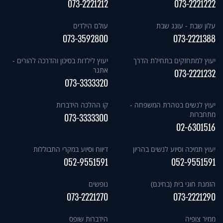
073-2221212
073-2221222
עלון שבת - עונג שבת
עולם הילדים
073-3592800
073-2221388
יעוץ למתחזקים בתחילת הדרך
יעוץ לילדות בסיכון והדרכה להורים -
אתגר
073-2221232
073-3333320
יעוץ לנשים בטהרת המשפחה -
קו ההלכה הידברות
מתחברות
073-3333300
02-6301516
יעוץ תמיכה וסיוע לנשים בהריון
דיווח וסיוע במקרי התבוללות
052-9551591
052-9551591
הזמנת חוגי בית (בחינם)
נופשים
073-2221270
073-2221290
ממיר צופיה
הידברות שופס