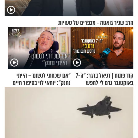
הרב שניר גואטה - מכפרים על טעויות
קוד פתוח | דניאל ברגר: "ה-7
"אם שכחתי לנשום – הייתי
באוקטובר גרם לי לחפש
נחנק": יוחאי לוי בסיפור חיים
תשובות"
מעורר השראה