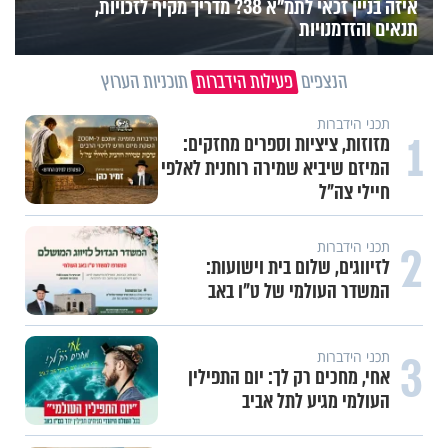
איזה בניין זכאי לתמ"א 38? מדריך מקיף לזכויות,
תנאים והזדמנויות
הנצפים
פעילות הידברות
תוכניות הערוץ
תכני הידברות
1
מזוזות, ציציות וספרים מחזקים:
המיזם שיביא שמירה רוחנית לאלפי
חיילי צה"ל
2
תכני הידברות
לזיווגים, שלום בית וישועות:
המשדר העולמי של ט"ו באב
3
תכני הידברות
אחי, מחכים רק לך: יום התפילין
העולמי מגיע לתל אביב