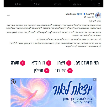
תגיות ועדכונים:
ניצחון
רון חולדאי
סערה
מירי רגב
תפילין
X
🔇