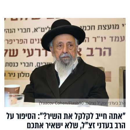
הרב בעדני זצוק"ל (צילום: Yaacov Cohen/Flash90)
"אתה חייב לקלקל את השיר?": הסיפור על
הרב בעדני זצ"ל, שלא ישאיר אתכם