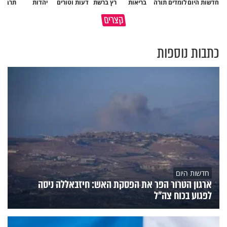
חדשות היום
לומדים תורה
בריאות
רץ ברשת
דעות וטורים
יהדות
תרבות
באיזה אופן ומתי מותר לכבות אש
קצרים
בשבת?
מתכון ל׳שבת שלום׳
כתבות נוספות
חדשות היום
ארגון הטרור הפר את הפסקת האש: חיזבאללה ניסה
לפגוע בכוח צה"ל