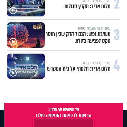
2
תכני ערוץ הידברות
חלום אדיר: מקבץ סגולות
3
עשייה והעצמה נשית
משיבת נפש: הגבול הדק שבין חוסר
טקט לפגיעה בזולת
4
תכני ערוץ הידברות
חלום אדיר: חלמתי על בית המקדש
אל תפספסו אף עדכון:
הרשמו לרשימת התפוצה שלנו