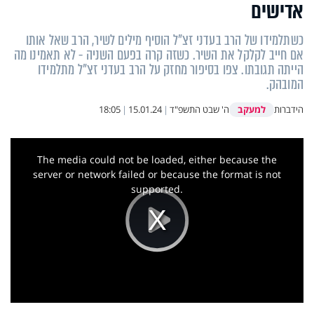
אדישים
כשתלמידו של הרב בעדני זצ"ל הוסיף מילים לשיר, הרב שאל אותו
אם חייב לקלקל את השיר. כשזה קרה בפעם השניה - לא תאמינו מה
הייתה תגובתו. צפו בסיפור מחזק על הרב בעדני זצ"ל מתלמידו
המובהק.
למעקב
הידברות
ה' שבט התשפ"ד
|
15.01.24
|
18:05
This
is
a
The media could not be loaded, either because the
modal
window.
server or network failed or because the format is not
supported.
Play