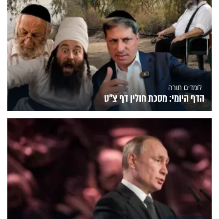
לומדים תורה
הדף היומי: מסכת חולין דף צ"ט