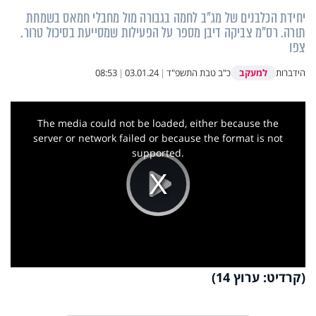
יחידת הכלבנים של מג"ב לחמה בגבורה מול מחבלי חמאס בשמחת
תורה. רס"מ צביקה דיבן מספר על הפעילות שמסייעת בסיכול טרור.
צפו
למעקב
הידברות
כ"ב טבת התשפ"ד
|
03.01.24
|
08:53
This
is
a
The media could not be loaded, either because the
modal
window.
server or network failed or because the format is not
supported.
Play
Video
(קרדיט: ערוץ 14)