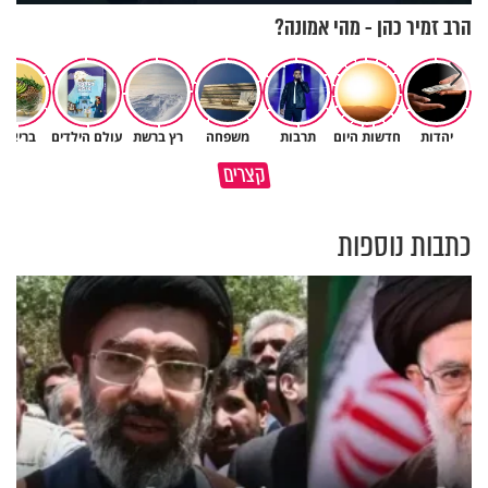
הרב זמיר כהן - מהי אמונה?
יהדות
חדשות היום
תרבות
משפחה
רץ ברשת
עולם הילדים
בריאות
גם ׳הרע׳ זה הרחמים של בורא
קצרים
מדוע האמונה נמשלה למלח?
עולם
כתבות נוספות