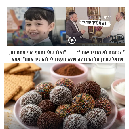
"הגמגום לא מגדיר אותי":
"הילד שלי נחטף. אני מתחננת,
ישראל שטרן על המגבלה שלא
תעזרו לי להחזיר אותו": אמא
עוצרת אותו
של יובל בן ה-4 בריאיון דומע