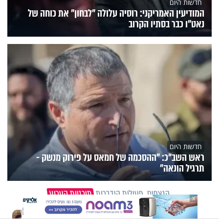
חדשות היום
המודיעין האמריקני: רוסיה עלולה "לבחון" את כוחה של
נאט"ו כבר בסתיו הקרוב
חדשות היום
ראש השב"כ: "ההסכמה של חמאס על פירוק מנשק -
תרגיל הונאה"
הנצפים
פעילות הידברות
תוכניות הערוץ
X