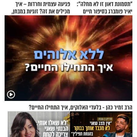
"תסמונת דאון זו לא מחלה":
פגיעה עצמית וחרדות – איך
יאיר פומברג בסיפור חיים
מכילים את זה? זוגיות במבחן,
מעורר השראה
הפעם עם יהודית ואלתר כהן
הרב זמיר כהן - בלעדי האלוקים, איך התחילו החיים?