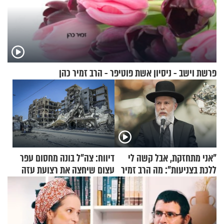
פרשת וישב - ניסיון אשת פוטיפר - הרב זמיר כהן
"אני מתחזקת, אבל קשה לי
דיווח: צה"ל בונה מחסום עפר
ללכת בצניעות": מה הרב זמיר
עצום שיחצה את רצועת עזה
כהן המליץ לה לעשות?
לשניים