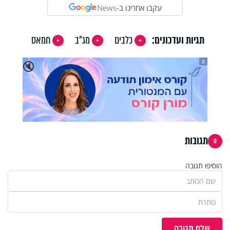
עקבו אחרינו ב-
News
תגיות ועדכונים:
כלבים
מג"ב
חמאס
X
🔇
תגובות
0
הוסיפו תגובה
שלח תגובה