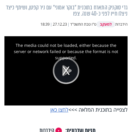
גדי סוקניק התארח בתוכנית "בוקר אמוני" עם ניר קפטן, ושיתף כיצד
ניצלו חייו לפני כ-40 שנה. צפו
למעקב
הידברות
ט"ו טבת התשפ"ד
|
27.12.23
|
18:39
This
is
a
The media could not be loaded, either because the
modal
window.
server or network failed or because the format is not
supported.
Play
Video
לצפייה בתוכנית המלאה >>>
לחצו כאן
תגיות ועדכונים:
הידברות