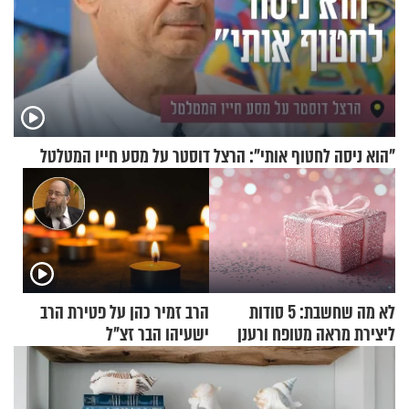
"הוא ניסה לחטוף אותי": הרצל דוסטר על מסע חייו המטלטל
לא מה שחשבת: 5 סודות
הרב זמיר כהן על פטירת הרב
ליצירת מראה מטופח ורענן
ישעיהו הבר זצ"ל