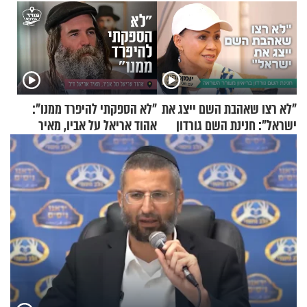
"לא רצו שאהבת השם ייצג את
"לא הספקתי להיפרד ממנו":
ישראל": חנינת השם גורדון
אהוד אריאל על אביו, מאיר
בריאיון מעורר השראה
אריאל ז"ל