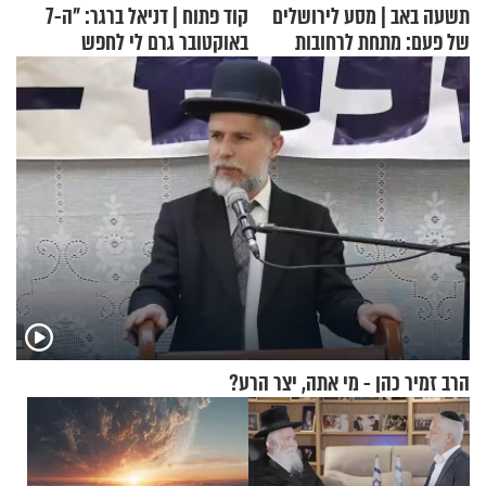
תשעה באב | מסע לירושלים
קוד פתוח | דניאל ברגר: "ה-7
של פעם: מתחת לרחובות
באוקטובר גרם לי לחפש
ירושלים
תשובות"
הרב זמיר כהן - מי אתה, יצר הרע?