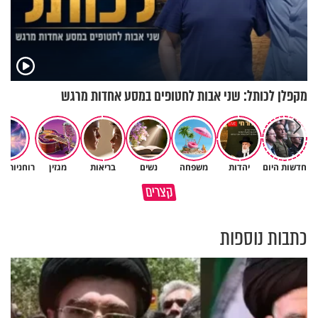
מקפלן לכותל: שני אבות לחטופים במסע אחדות מרגש
חדשות היום
יהדות
משפחה
נשים
בריאות
מגזין
רוחניות ו
באיזה ארץ לומדים יותר גמרא
קצרים
בדרום קוריאה או בישראל?
כל מה שנשבר יכול להיבנות מחד
כתבות נוספות