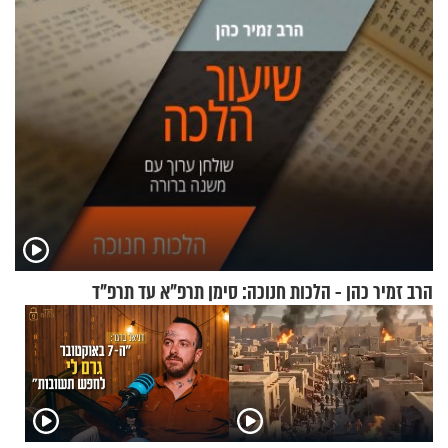
הרב זמיר כהן - הלכות חנוכה: סימן תרפ"א עד תרפ"ד