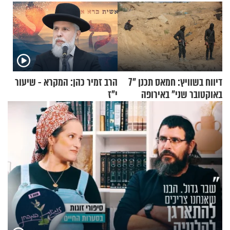
דיווח בשוויץ: חמאס תכנן "7
הרב זמיר כהן: המקרא - שיעור
באוקטובר שני" באירופה
י"ז