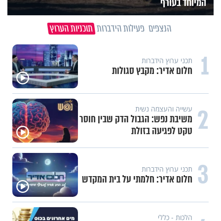
המיוחד בעורף
הנצפים
פעילות הידברות
תוכניות הערוץ
1
תכני ערוץ הידברות
חלום אדיר: מקבץ סגולות
2
עשייה והעצמה נשית
משיבת נפש: הגבול הדק שבין חוסר
טקט לפגיעה בזולת
3
תכני ערוץ הידברות
חלום אדיר: חלמתי על בית המקדש
הלכות - כללי