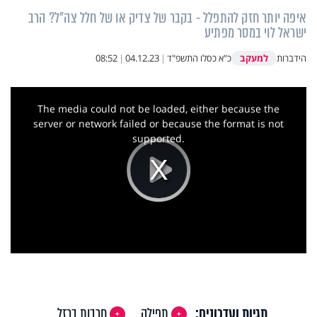
איפה יותר חזק להתפלל - בקבר של צדיק או של חלל צה"ל? הרב
ישראל לוי במסר מפתיע
למעקב
הידברות
כ"א כסלו התשפ"ד
|
04.12.23
|
08:52
This
is
a
The media could not be loaded, either because the
modal
window.
server or network failed or because the format is not
supported.
Play
Video
תגיות ועדכונים:
תפילה
חרבות ברזל