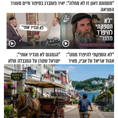
"תסמונת דאון זו לא מחלה": יאיר פומברג בסיפור חיים מעורר
השראה
"לא הספקתי להיפרד ממנו":
"הגמגום לא מגדיר אותי":
אהוד אריאל על אביו, מאיר
ישראל שטרן על המגבלה שלא
אריאל ז"ל
עוצרת אותו