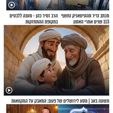
מכתב נדיר מהטיטאניק נחשף
הרב זמיר כהן - מענה ללבטים
113 שנים אחרי האסון
בתקופת ההתחזקות
תשעה באב | מסע לירושלים של פעם: המאבק על המקוואות