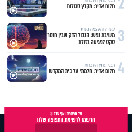
2
תכני ערוץ הידברות
חלום אדיר: מקבץ סגולות
3
עשייה והעצמה נשית
משיבת נפש: הגבול הדק שבין חוסר
טקט לפגיעה בזולת
4
תכני ערוץ הידברות
חלום אדיר: חלמתי על בית המקדש
אל תפספסו אף עדכון:
הרשמו לרשימת התפוצה שלנו