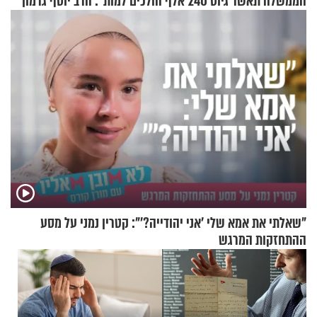
הממשלה תאשר גיוס 240 אלף
הולכים למות": הרב יוסף גרמון
אנשי מילואים
בריאיון מרתק
"שאלתי את אמא שלי 'אני יהודייה?'": קטרין נמני על מסע
ההתחזקות המרגש