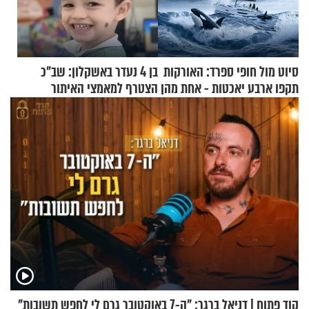
סיוט מול חופי ספרד: האורקות
בן 4 נעדר באשקלון: שב"כ
תקפו ארבע יאכטות - אחת מהן
הצטרף למאמצי האיתור
טבעה
קוד פתוח | דניאל ברגר: "ה-7 באוקטובר גרם לי לחפש תשובות"