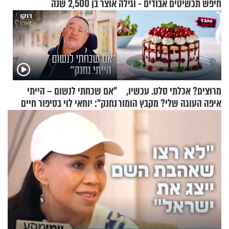
חיפש תכשיטים אבודים - וגילה אוצר בן 2,500 שנה
מרוצים? אכלתי סלט. עכשיו,
"אם שכחתי לנשום – הייתי
איפה העוגה שלי? מקבץ הומור
נחנק": יוחאי לוי בסיפור חיים
כייפי מספר 1
מעורר השראה