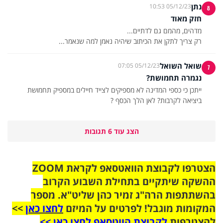
נתן
05/12/23 10:53
8
חזק מאוד
רק צריך לתקן את הכיתוב שיהיה נאמן למה שנאמר...
שואל השואל
05/12/23 07:05
7
נגמרה תחמושת?
ייתכן כי כספי המדינה לא מספיקים לצייד חיילים במספיק תחמושת
ביציאה לקרבות? לאן הלך הכסף ?
הצג עוד 6 תגובות
הצטרפו לקבוצת הוואטסאפ לקראת ZOOM
ההשקה שיתקיים בתחילת השבוע הקרוב
בהשתתפות הרה"ג זמיר כהן שליט"א. מספר
המקומות מוגבל! לפרטים על המיזם
לחצו כאן
>>
להצטרפות
לקבוצת הווטסאפ לחצו כאן >>