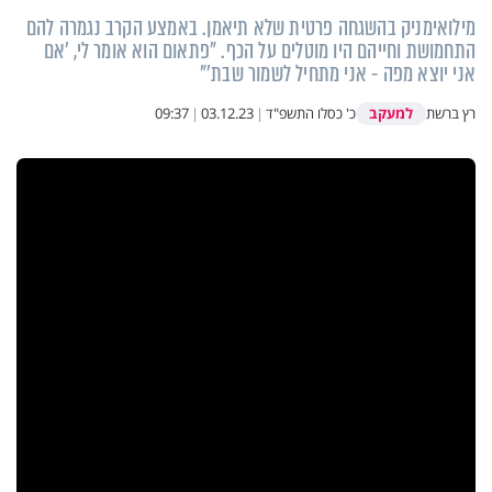
מילואימניק בהשגחה פרטית שלא תיאמן. באמצע הקרב נגמרה להם
התחמושת וחייהם היו מוטלים על הכף. "פתאום הוא אומר לי, 'אם
אני יוצא מפה - אני מתחיל לשמור שבת'"
למעקב
רץ ברשת
כ' כסלו התשפ"ד
|
03.12.23
|
09:37