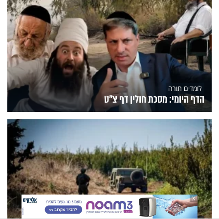
לומדים תורה
הדף היומי: מסכת חולין דף צ"ט
X