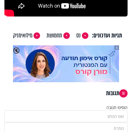
תגיות ועדכונים:
נס
תחמושת
מילואימניק
X
🔇
תגובות
11
הוסיפו תגובה