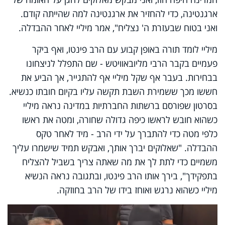
ארגנטינה, כדי להחזיר את ארגנטינה למה שהייתה קודם.
ואני בטוח שבעזרת ה' נצליח", אמר מיליי לאחר ההבדלה.
מיליי לומד תורה באופן קבוע עם הרב פינטו, ואף ביקר
פעמיים בקבר הרבי מליובאוויטש - שם התפלל לניצחונו
בבחירות. בעבר אף שקל מיליי אף להתגייר, אך הביע את
חששו מכך ששמירת השבת תקשה עליו בקיום חובתו כנשיא.
בסרטון שפורסם ברשתות החברתיות במדינה נראה מיליי
כשהוא חובש לראשו כיפה גדולה שחורה, ומטה את ראשו
כלפי מטה כדי להתברך על ידי הרב - מיד לאחר טקס
ההבדלה. "שאלוקים יברך אותך, ואבקש תמיד שישמרו עליך
משמיים כדי לתת לך את מה שאתה צריך בשביל להצליח
בתפקידך", בירך אותו הרב פינטו, ובתגובה נראה הנשיא
מיליי כשהוא נרגש ואוחז בידו של הרב בחוזקה.