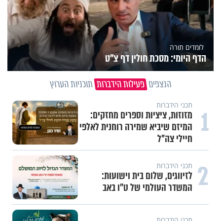
לומדים תורה
הדף היומי: מסכת חולין דף צ"ט
הנצפים
פעילות הידברות
תוכניות הערוץ
תכני הידברות
1
מזוזות, ציציות וספרים מחזקים:
המיזם שיביא שמירה רוחנית לאלפי
חיילי צה"ל
2
תכני הידברות
לזיווגים, שלום בית וישועות:
המשדר העולמי של ט"ו באב
תכני הידברות