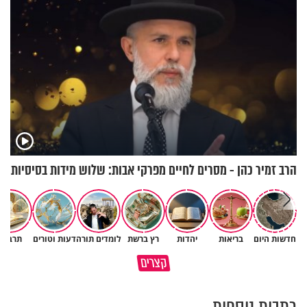
הרב זמיר כהן - מסרים לחיים מפרקי אבות: שלוש מידות בסיסיות
חדשות היום
בריאות
יהדות
רץ ברשת
לומדים תורה
דעות וטורים
תרבות
גם ׳הרע׳ זה הרחמים של בורא
קצרים
מדוע האמונה נמשלה למלח?
עולם
כתבות נוספות