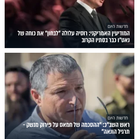
חדשות היום
המודיעין האמריקני: רוסיה עלולה "לבחון" את כוחה של
נאט"ו כבר בסתיו הקרוב
חדשות היום
ראש השב"כ: "ההסכמה של חמאס על פירוק מנשק -
תרגיל הונאה"