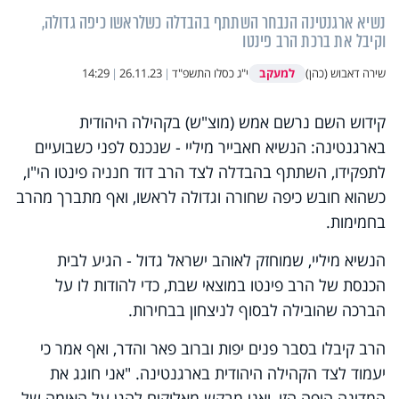
נשיא ארגנטינה הנבחר השתתף בהבדלה כשלראשו כיפה גדולה,
וקיבל את ברכת הרב פינטו
למעקב
שירה דאבוש (כהן)
י"ג כסלו התשפ"ד
|
26.11.23
|
14:29
קידוש השם נרשם אמש (מוצ"ש) בקהילה היהודית
בארגנטינה: הנשיא חאבייר מיליי - שנכנס לפני כשבועיים
לתפקידו, השתתף בהבדלה לצד הרב דוד חנניה פינטו הי"ו,
כשהוא חובש כיפה שחורה וגדולה לראשו, ואף מתברך מהרב
בחמימות.
הנשיא מיליי, שמוחזק לאוהב ישראל גדול - הגיע לבית
הכנסת של הרב פינטו במוצאי שבת, כדי להודות לו על
הברכה שהובילה לבסוף לניצחון בבחירות.
הרב קיבלו בסבר פנים יפות וברוב פאר והדר, ואף אמר כי
יעמוד לצד הקהילה היהודית בארגנטינה. "אני חוגג את
המדינה היפה הזו, ואני מבקש מאלוקים להגן על האומה של