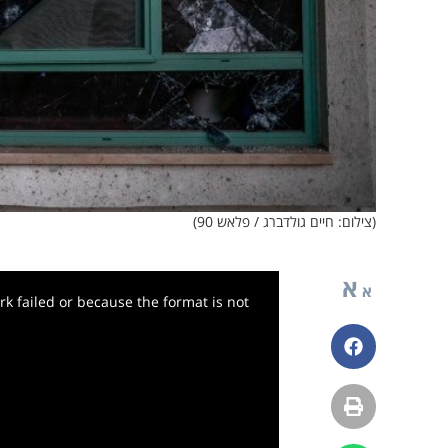
(צילום: חיים גולדברג / פלאש 90)
א
א
k failed or because the format is not
פייסבוק
הדפסה