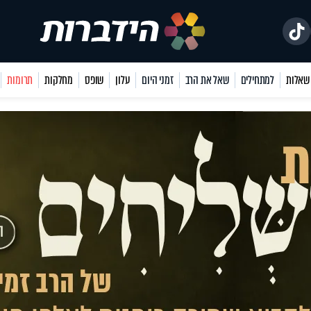
למתחילים
שאל את הרב
זמני היום
עלון
שופס
מחלקות
תרומות