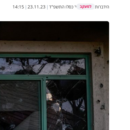
הידברות
י' כסלו התשפ"ד
|
23.11.23
|
14:15
למעקב