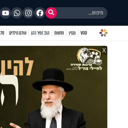
VOD
מגזין
חדשות
הרב זמיר כהן
עולם הילדים
70 שאלות
X