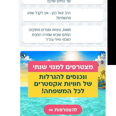
של החיים שלכם
הרב יגאל כהן - איך לקבל שפע
מהשמיים?
מזוזות, ציציות וספרים מחזקים:
המיזם שיביא שמירה רוחנית
לאלפי חיילי צה"ל
X
🔇