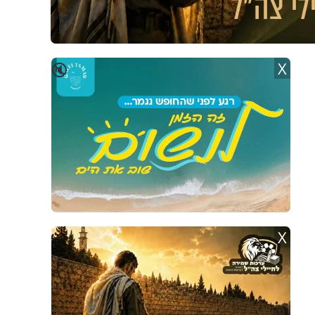
X
🔇
X