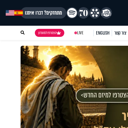
מתחזקים? דברו איתנו
צור קשר
ENGLISH
LIVE
הצטרפו למועדון