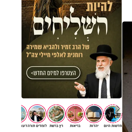
חדשות היום
יהדות
בריאות
רץ ברשת
לומדים תורה
דעות וטורים
תרב