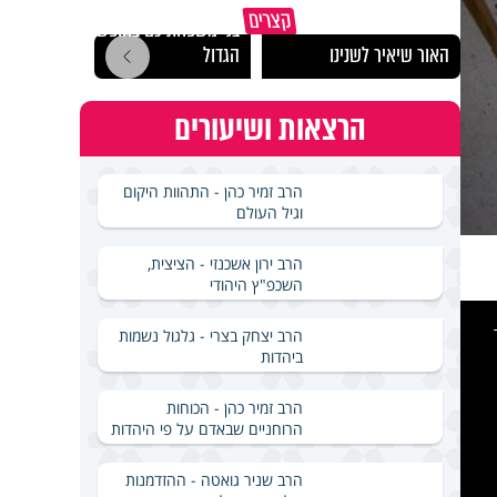
כך תשמרו על עצמכם ועל
הרצל
קצרים
בני משפחתיכם בחופש
לארץ
האור שיאיר לשנינו
הגדול
באירא
הרצאות ושיעורים
הרב זמיר כהן - התהוות היקום
וגיל העולם
הרב ירון אשכנזי - הציצית,
השכפ"ץ היהודי
This
is
a
הרב יצחק בצרי - גלגול נשמות
modal
windo
ביהדות
הרב זמיר כהן - הכוחות
הרוחניים שבאדם על פי היהדות
הרב שניר גואטה - ההזדמנות