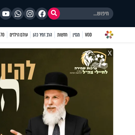
VOD
מגזין
חדשות
הרב זמיר כהן
עולם הילדים
70 שאלות
X