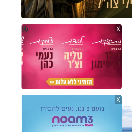
X
🔇
X