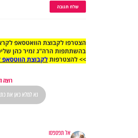
שלח תגובה
בהשתתפות הרה"ג זמיר כהן שליט
>> להצטרפות
לקבוצת הווטסאפ ל
רוצה ה
אל תפספסו