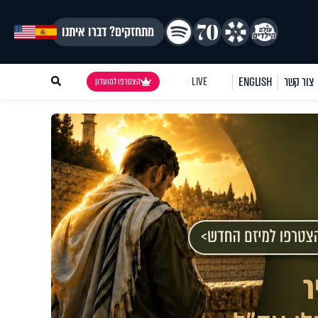
מתחזקים? דברו איתנו
צור קשר
ENGLISH
LIVE
הצטרפו למועדון