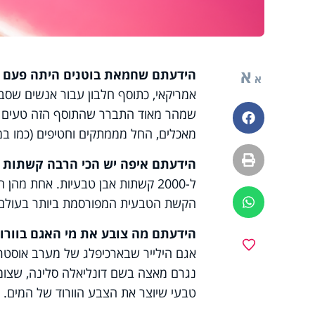
א
הידעתם שחמאת בוטנים היתה פעם 
א
אמריקאי, כתוסף חלבון עבור אנשים שסבל
שמהר מאוד התברר שהתוסף הזה טעים במיו
פייסבוק
מאכלים, החל מממתקים וחטיפים (כמו במבה
הדפסה
הידעתם איפה יש הכי הרבה קשתות 
ל-2000 קשתות אבן טבעיות. אחת מ
הקשת הטבעית המפורסמת ביותר בעולם.
ווטסאפ
הידעתם מה צובע את מי האגם בוורו
מועדפים
אגם הילייר שבארכיפלג של מערב אוסטרלי
נגרם מאצה בשם דונליאלה סלינה, שצומח
טבעי שיוצר את הצבע הוורוד של המים.