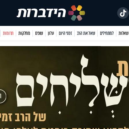
למתחילים
שאל את הרב
זמני היום
עלון
שופס
מחלקות
תרומות