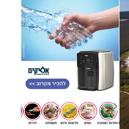
רוחניות ואמונה
נשים
חדשות היום
משפחה
יהדות
תרבות
רץ