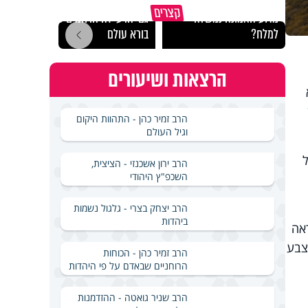
קצרים
מדוע האמונה נמשלה
גם ׳הרע׳ זה הרחמים של
האם מ
למלח?
בורא עולם
בשבת
הרצאות ושיעורים
הרב זמיר כהן - התהוות היקום
וגיל העולם
הרב ירון אשכנזי - הציצית,
השכפ"ץ היהודי
הרב יצחק בצרי - גלגול נשמות
ביהדות
אה
צבע
הרב זמיר כהן - הכוחות
הרוחניים שבאדם על פי היהדות
הרב שניר גואטה - ההזדמנות