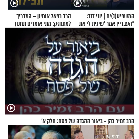
המשפיע(נ)ים | יוני דוד:
הרב רפאל אוחיון – המדריך
"העבריין אמר 'שינית לי את
למתחזק: מתי אומרים תחנון
החיים מהקצה אל הקצה'"
ואיך עולים לתורה?
הרב זמיר כהן - ביאור ההגדה של פסח: חלק א’