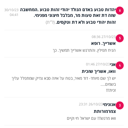
יהדות טבוע באדם הנולד יהודי זהות טבוע .המחשבה
30/10/23
6
שזה דת זאת טעות מר, מבלבל חיצוני מפנימי.
04:41
זהות יהודי טבוע ולא דת וטקסים.
(ל"ת)
27/10/23 08:36
5
אשרייך. רופא
הניח תפילין. והתרגש אשרייך תמשיך. כך
אני
27/10/23 01:46
4
וואו, אשריך שזכית
יש לך שם מיוחד- דוד מאיר, בטח על איזה סבא צדיק שמתפלל עליך
זכית!!!
אנונימי
26/10/23 23:31
3
צמרמורותת
וואו מרגש!!! עם ישראל חי וקיים