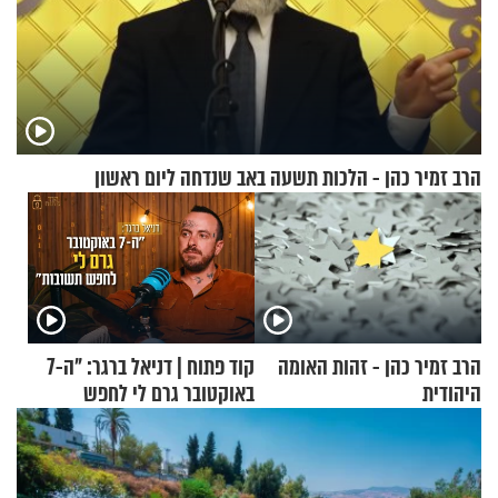
הרב זמיר כהן - הלכות תשעה באב שנדחה ליום ראשון
הרב זמיר כהן - זהות האומה
קוד פתוח | דניאל ברגר: "ה-7
היהודית
באוקטובר גרם לי לחפש
תשובות"