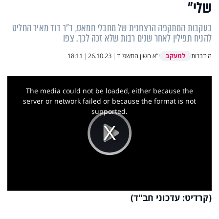
שלי"
בעקבות המתקפה הרצחנית של מחבלי חמאס, ד"ר דוד מאיר החליט
להניח תפילין לאחר שנים רבות שלא זכה לכך. צפו
למעקב
הידברות
י"א חשון התשפ"ד
|
26.10.23
|
18:11
This
is
a
The media could not be loaded, either because the
modal
window.
server or network failed or because the format is not
supported.
Play
Video
(קרדיט: עדכוני חב"ד)