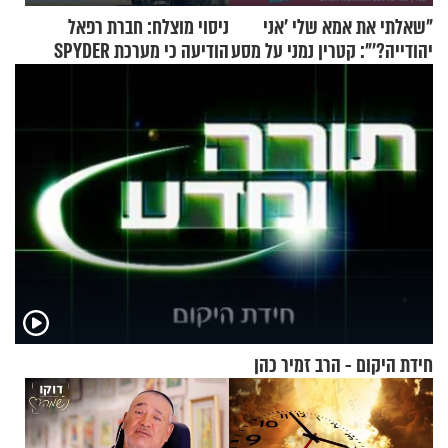
"שאלתי את אמא שלי 'אני
ניסוי מוצלח: חברת רפאל
יהודייה?'": קטרין נמני על מסע
הודיעה כי מערכת SPYDER
ההתחזקות המרגש
הצליחה ליירט כטב"ם
חידת היקום - הרב זמיר כהן