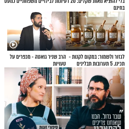
בלי להוציא מאות שקלים: 20 רעיונות לבילויים משפחתיים כמעט
בחינם
לגזור ולשמור: במקום לקנות -
הרב שניר גואטה - מכפרים על
תכינו. 5 תערובות תבלינים
טעויות
שמתאימות להכל