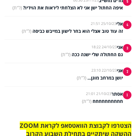
מרים מושייב
25/11/25 00:30
5
איפה החתול ישן אני לא הצלחתי ליראות את הוידיו?
(ל"ת)
אלי
25/10/23 21:51
4
זה עוד טוב אצלי הוא בחר לישון במייבש כביסה
(ל"ת)
אני
24/10/23 18:22
3
גם החתולה שלי ישנה ככה
(ל"ת)
אני
22/10/23 23:10
2
יושן במרחב מוגן...
(ל"ת)
אסתר
21/10/23 21:01
1
חחחחחחחחחח
(ל"ת)
הצטרפו לקבוצת הוואטסאפ לקראת ZOOM
ההשקה שיתקיים בתחילת השבוע הקרוב