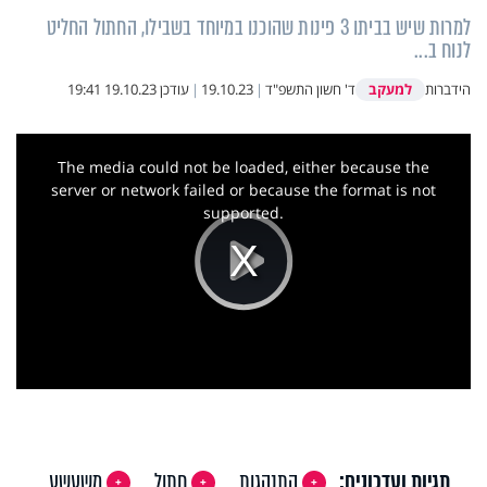
למרות שיש בביתו 3 פינות שהוכנו במיוחד בשבילו, החתול החליט
לנוח ב...
למעקב
הידברות
ד' חשון התשפ"ד
|
19.10.23
|
עודכן
19.10.23 19:41
This
is
a
The media could not be loaded, either because the
modal
window.
server or network failed or because the format is not
supported.
Play
Video
תגיות ועדכונים:
התנהגות
חתול
משעשע