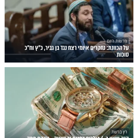
חדשות היום
על הכוונת: נחקרים איומי רצח נגד בן גביר, כ"ץ וח"כ
סוכות
רץ ברשת