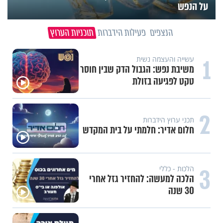
על הנפש
הנצפים
פעילות הידברות
תוכניות הערוץ
1
עשייה והעצמה נשית
משיבת נפש: הגבול הדק שבין חוסר
טקט לפגיעה בזולת
2
תכני ערוץ הידברות
חלום אדיר: חלמתי על בית המקדש
3
הלכות - כללי
הלכה למעשה: להחזיר גזל אחרי
30 שנה