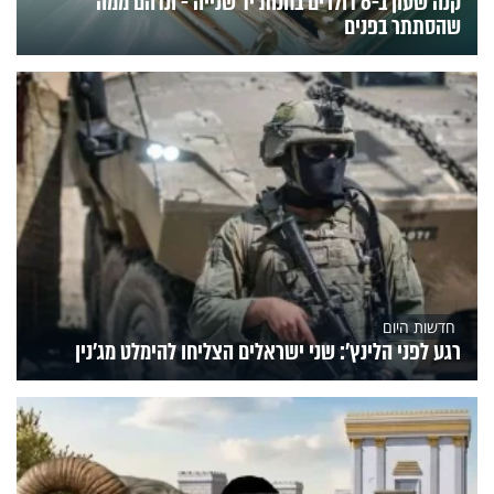
קנה שעון ב-6 דולרים בחנות יד שנייה - ונדהם ממה
שהסתתר בפנים
חדשות היום
רגע לפני הלינץ': שני ישראלים הצליחו להימלט מג'נין