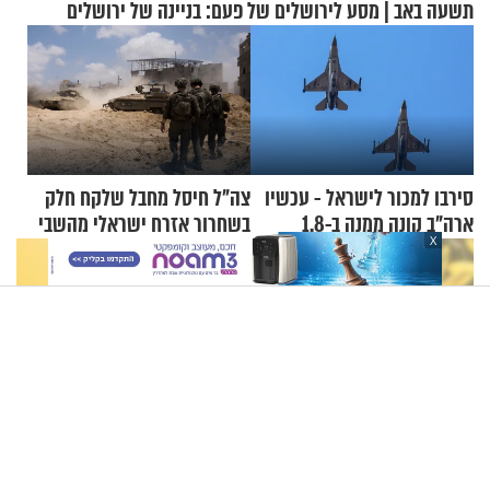
תשעה באב | מסע לירושלים של פעם: בניינה של ירושלים
סירבו למכור לישראל - עכשיו
צה"ל חיסל מחבל שלקח חלק
ארה"ב קונה ממנה ב-1.8
בשחרור אזרח ישראלי מהשבי
X
מיליארד דולר