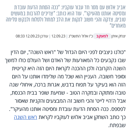
אביב אלוש עם מסר חד עבור עוקביו: "ככה הסחת הדעת עובדת
ומסיטה אותנו מהעיקר". עוד הוא כותב: "צריכים להרבות במעשים
טובים, צדקה והכי חשוב לנקות את הלב למחול ולסלוח ולבקש סליחה
מאחרים"
למעקב
יצחק איתן
כ"ו אלול התשפ"ג
|
12.09.23
|
עודכן
12.09.23 08:33
"כולנו ניצבים לפני היום הגדול של "ראש השנה", יום הדין
שבו נקבעים כל המאורעות של האדם ושל העולם כולו למשך
השנה הקרובה ולכן ההכנה לקראת היום הזה היא קריטית
וסופר חשובה. העניין הוא שכל מה שלימדו אותנו על היום
הזה הוא בעיקר על תפוח בדבש, אגרות ברכה, איחולי שנה
טובה ומתוקה ובמקרה הטוב - שמיעת שופר בבית הכנסת,
אבל ה'היי לייט' והכי חשוב זה המבצעים והקניות שאסור
לפספס. ככה הסחת הדעת עובדת ומסיטה אותנו מהעיקר".
כך כותב השחקן אביב אלוש לעוקביו לקראת
ראש השנה
שבפתח.