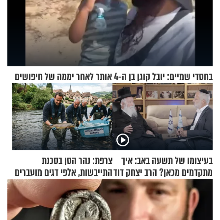
בחסדי שמיים: יובל קוגן בן ה-4 אותר לאחר יממה של חיפושים
בעיצומו של תשעה באב: איך
צרפת: נהר הסן בסכנת
מתקדמים מכאן? הרב יצחק דוד
התייבשות, אלפי דגים מועברים
גרוסמן בשיחה מיוחדת
במבצעי חילוץ