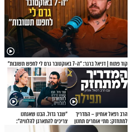
קוד פתוח | דניאל ברגר: "ה-7 באוקטובר גרם לי לחפש תשובות"
הרב רפאל אוחיון – המדריך
"שבר גדול. הבנו שאנחנו
למתחזק: מתי אומרים תחנון
צריכים להתארגן להלוויה":
ואיך עולים לתורה?
זוגיות במבחן, הפעם עם מרים