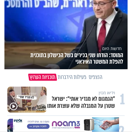
חדשות היום
המוסד: הודחו שני בכירים בשל הכישלון בתוכנית
להפלת המשטר האיראני
הנצפים
פעילות הידברות
תוכניות הערוץ
1
וידיאו מגזין
"הגמגום לא מגדיר אותי": ישראל
שטרן על המגבלה שלא עוצרת אותו
X
2
תכני ערוץ הידברות