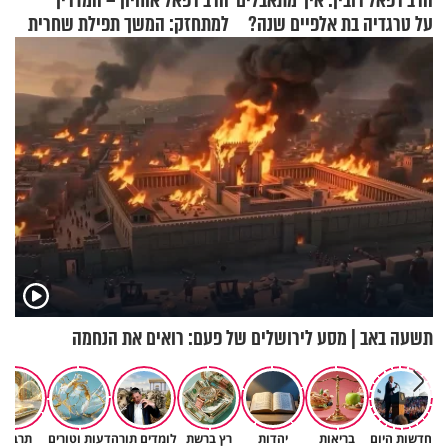
הרב רפאל רובין: איך מתאבלים
הרב רפאל אוחיון – המדריך
על טרגדיה בת אלפיים שנה?
למתחזק: המשך תפילת שחרית
מאשרי ועד עלינו
תשעה באב | מסע לירושלים של פעם: רואים את הנחמה
חדשות היום
בריאות
יהדות
רץ ברשת
לומדים תורה
דעות וטורים
תרבות