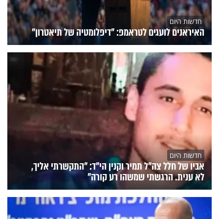
חדשות היום
האיראנים לועגים לטראמפ: "דיפלומטיה של תיאטרון"
חדשות היום
אביו של חלל צה"ל תמיר וקנין הי"ד: "התקשרתי אליך,
לא ענית. הרגשתי שמשהו רע קורה"