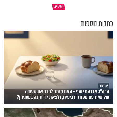
גם השולחן שבת שאתם מסדרים
המעשים הנסתרים שלנו מחזיקים
קצרים
הוא חלק מהשפע שתקבלו
עולמות שלמים
כתבות נוספות
יהדות
הרה"ג אברהם יוסף - האם מותר לחבר את סעודה
שלישית עם סעודה רביעית, ולצאת ידי חובה בשתיהן?