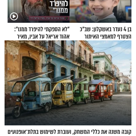
בן 4 נעדר באשקלון: שב"כ
"לא הספקתי להיפרד ממנו":
הצטרף למאמצי האיתור
אהוד אריאל על אביו, מאיר
אריאל ז"ל
קובה משנה את כללי המשחק, ועוברת לשימוש בתלת־אופנועים