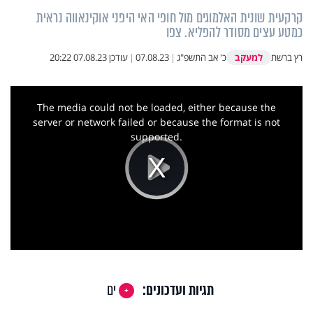
קרקעית שונית האלמוגים מול חופי האי היפני אוקינאווה נראית
כמטע עצים מסודר להפליא. צפו
למעקב
רץ ברשת
כ' אב התשפ"ג
|
07.08.23
|
עודכן
07.08.23 20:22
This
is
a
The media could not be loaded, either because the
modal
window.
server or network failed or because the format is not
supported.
Play
Video
תגיות ועדכונים:
ים