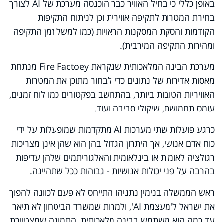
באופן כללי כי בחיל האוויר כבר הוכנסה מערכת של AI לצורך
בחירת המטרות לתקיפה אווירית וכן לניתוח התקיפות
הקודמות והסקת המסקנות הראויות (כמו למשל זמן התקיפה
ומהירות התקיפה המירבית).
מערכת הבינה המלאכותית שנקראת Fire Factoey מנתחת
מאסות אדירות של נתונים כדי לבחור מתוכן את המטרות
האוויריות הטובות ביותר, בהתחשב בפקטורים כמו לוח זמנים,
עומס תחמושת, שיקולי סביבה ועוד.
כרגע פועלות שתי מערכות AI מתקדמות שמופעלות על ידי
כוח אדם אנושי, אך היתרון הגדול בהן הוא שהן אינן מצריכות
רגולציה לאומית או בינלאומית והאלגוריתמים שלהן עדיפות
בהרבה על פני יכולות אנושיות - גבוהות ככל שתהיינה.
ראש הממשלה בנימין נתניהו התייחס לא פעם לכוונה להפוך
את ישראל ל'מעצמת AI', ולמרות שמשרד הביטחון לא תיאר
עד כמה הוא משתמש בבינה מלאכותית, התמונה שמצטיירת