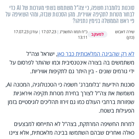
סוכנות בלומברג חשפה, כי צה"ל משתמש בשתי מערכות של AI כדי
לבחור מטרות לתקיפה אווירית. מהן הסכנות שבזה, ומהי השאיפה על
פי ראש הממשלה בנימין נתניהו?
שירה דאבוש
כ"ח תמוז התשפ"ג
|
17.07.23
|
עודכן
17.07.23
למעקב
(כהן)
13:11
לא רק שהבינה המלאכותית כבר כאן
, ישראל וצה"ל
משתמשים בה בצורה אינטנסיבית וכמו שהותר לפרסום על
ידי גורמים שונים - בין היתר גם לתקיפות אוויריות.
סוכנות הידיעות 'בלומברג' חשפה כי הטכנולוגיה, המכונה AI,
משמשת את צה"ל לצורך בחירת מטרות תקיפה איראניות
שפזורות ברחבי העולם כמו גם זירוז תהליכים לוגיסטיים בזמן
הפעילות בשטח.
למרות החשיפה המרתקת, בצה"ל לא התייחסו למבצעים
כאלה ואחרים שבהם השתמשו בבינה מלאכותית, אלא ציינו