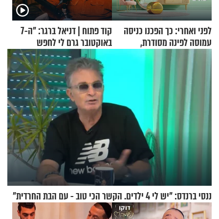
לפני ואחרי: כך הפכנו כניסה
קוד פתוח | דניאל ברגר: "ה-7
עמוסה לפינה מסודרת,
באוקטובר גרם לי לחפש
שימושית ומזמינה
תשובות"
ננסי ברנדס: "יש לי 4 ילדים. הקשר הכי טוב - עם הבת החרדית"