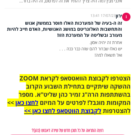
אינני מבין למה היה צריך להתיר את זה לפרסום, זה היה ברור...
ירון
17/07/23 13:41
1
זה ה-בעיה של המערכות האלו חוסר בממשק אנוש
והתחשבות האלוגריטם במושג האנושיות, האדם חייב להיות
מעורב ובשליטה על המערכת הזו!
ואל תשאלו למה!
הצטרפו לקבוצת הוואטסאפ לקראת ZOOM
ההשקה שיתקיים בתחילת השבוע הקרוב
בהשתתפות הרה"ג זמיר כהן שליט"א. מספר
המקומות מוגבל! לפרטים על המיזם
לחצו כאן
>>
להצטרפות
לקבוצת הווטסאפ לחצו כאן >>
רוצה התראה על כל תוכן חדש של שירה דאבוש (כהן)?