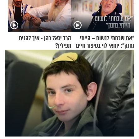
"אם שכחתי לנשום – הייתי
הרב יגאל כהן - איך להניח
נחנק": יוחאי לוי בסיפור חיים
תפילין?
מעורר השראה