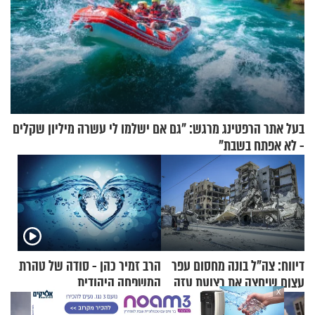
בעל אתר הרפטינג מרגש: "גם אם ישלמו לי עשרה מיליון שקלים
- לא אפתח בשבת"
דיווח: צה"ל בונה מחסום עפר
הרב זמיר כהן - סודה של טהרת
עצום שיחצה את רצועת עזה
המשפחה היהודית
X
לשניים