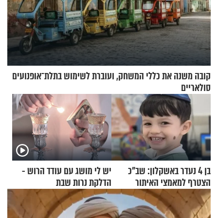
קובה משנה את כללי המשחק, ועוברת לשימוש בתלת־אופנועים
סולאריים
בן 4 נעדר באשקלון: שב"כ
יש לי מושג עם עודד הרוש -
הצטרף למאמצי האיתור
הדלקת נרות שבת