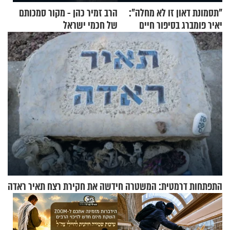
"תסמונת דאון זו לא מחלה":
הרב זמיר כהן - מקור סמכותם
יאיר פומברג בסיפור חיים
של חכמי ישראל
מעורר השראה
התפתחות דרמטית: המשטרה חידשה את חקירת רצח תאיר ראדה