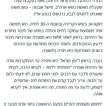
החלה להתחבר מחדש אל יהדותה, וזאת בעקבות עצה
שקיבלה מאשת נשיא ארה"ב, מישל אובמה – עשו משהו
שאנחנו להוטים לגביו, נרגשים בנוגע אליו.
דווקא אז, בשיא הקריירה ובשנות ה-30 לחייה, היא חיפשה
אחר משמעות עמוקה לחיים והחלה במסע של חיבור מחודש
אל היהדות. בראיון לאתר
NPR
היא מספרת שהרגישה חיבור
לרעיון ההתבודדות, ולאחר היכרות מחודשת עם היהדות
בשנים האחרונות היא חזרה בתשובה.
בעבר, בראיון ל'זמן ישראל' היא סיפרה על ההתקרבות שלה
אל היהדות ואמרה "התחלתי ללמוד – לקרוא הרבה, לקחת
שיעורים ולדבר עם רבנים. לפני חמש שנים, לא ידעתי כלום
על יהדות. צריך לקבל קודם את היסודות לפני שלומדים
לעומק, לדעת על מה התורה, מה היא אומרת, איך לקרוא
אותה.
"חיפוש טקסטים יהודיים בפעם הראשונה בתור אדם מבוגר זו