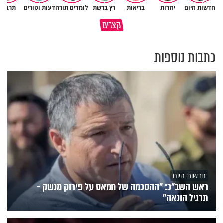
חדשות היום
יהדות
בריאות
רץ ברשת
לומדים תורה
דעות וטורים
תרבות
גם ׳הרע׳ זה הרחמים של בורא
קצרים
מדוע האמונה נמשלה למלח?
עולם
כתבות נוספות
חדשות היום
ראש השב"כ: "ההסכמה של חמאס על פירוק מנשק -
תרגיל הונאה"