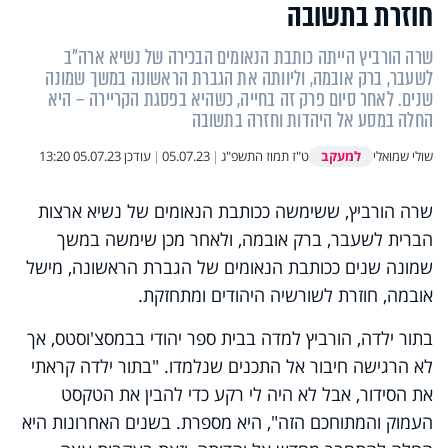
חוזרת בתשובה
שרה הורביץ הייתה כותבת הנאומים הבכירה של נשיא ארה"ב
לשעבר, ברק אובמה, וליוותה את הגברת הראשונה במשך שמונה
שנים. לאחר סיום פרק זה בחייה, כשהיא בפסגת הקריירה – היא
החלה במסע אל היהדות וחזרה בתשובה
למעקב
שולי שמואלי
ט"ז תמוז התשפ"ג
|
05.07.23
|
עודכן
05.07.23 13:20
שרה הורביץ, ששימשה ככותבת הנאומים של נשיא ארצות
הברית לשעבר, ברק אובמה, ולאחר מכן שימשה במשך
שמונה שנים ככותבת הנאומים של הגברת הראשונה, מישל
אובמה, חוזרת לשורשיה היהודים ומתחזקת.
בתור ילדה, הורביץ למדה בבית ספר יהודי בבמסצ'וסטס, אך
לא הרגישה חיבור אל התכנים שנלמדו. "בתור ילדה קראתי
את הסידור, אבל לא היה לי רקע כדי להבין את הטקסט
העמוק והמתוחכם הזה", היא מספרת. בשנים האחרונות היא