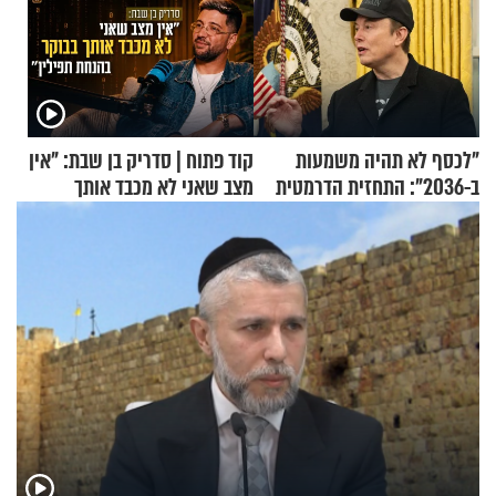
"לכסף לא תהיה משמעות
קוד פתוח | סדריק בן שבת: "אין
ב-2036": התחזית הדרמטית
מצב שאני לא מכבד אותך
של אילון מאסק על עתיד
בבוקר בהנחת תפילין"
הכלכלה