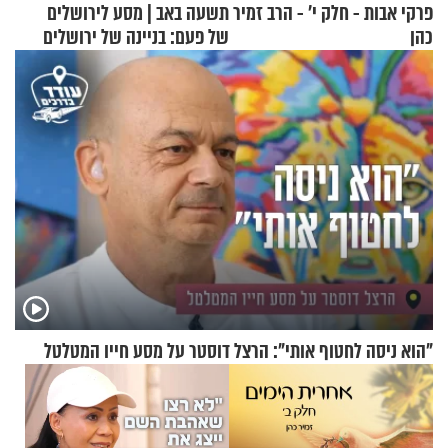
פרקי אבות - חלק י’ - הרב זמיר
תשעה באב | מסע לירושלים
כהן
של פעם: בניינה של ירושלים
"הוא ניסה לחטוף אותי": הרצל דוסטר על מסע חייו המטלטל