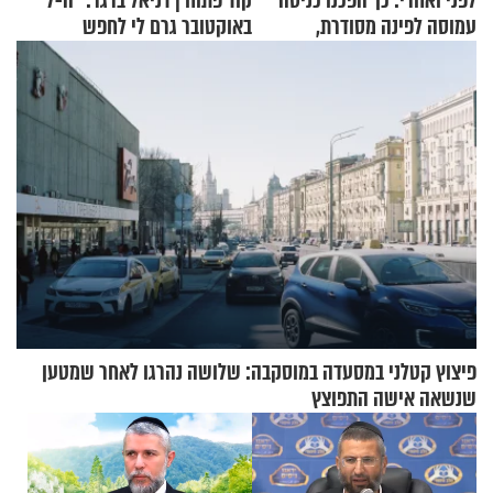
לפני ואחרי: כך הפכנו כניסה
קוד פתוח | דניאל ברגר: "ה-7
עמוסה לפינה מסודרת,
באוקטובר גרם לי לחפש
שימושית ומזמינה
תשובות"
פיצוץ קטלני במסעדה במוסקבה: שלושה נהרגו לאחר שמטען
שנשאה אישה התפוצץ