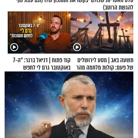
סלט האטריות שכולם יבקשו את המתכון שלו (וגם עצת שף
להגשת הרוטב)
תשעה באב | מסע לירושלים
קוד פתוח | דניאל ברגר: "ה-7
של פעם: קולות מלחמה מהר
באוקטובר גרם לי לחפש
הזיתים
תשובות"