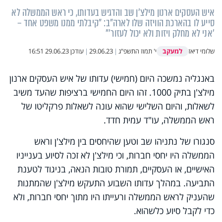
איש העסקים ארנון מילצ'ן שב והדגיש בעדותו, כי ראש הממשלה לא
סייע לו בהארכת הוויזה שלו לארה"ב: "קיבלתי ממנו משפט אחד –
'אני לא מחלק ויזות ולא יכול לעזור'"
למעקב
שלומי דיאז
י' תמוז התשפ"ג
|
29.06.23
|
עודכן
29.06.23 16:51
באנגליה נמשכה היום (חמישי) עדותו של איש העסקים ארנון
מילצ'ן בתיק 1000. זהו היום החמישי ברציפות שהעד משיב
לשאלות, והיום השלישי שהוא עונה לשאלות פרקליטו של
ראש הממשלה, עו"ד עמית חדד.
סנגורו של נתניהו שב וטען שהיחסים בין מילצ'ן וראש
הממשלה היו יחסי חברות, וכי מילצ'ן לא זכה לסיוע בענייניו
האישיים, או העסקיים, תמורת טובות הנאה, בניגוד לטענת
התביעה. במהלך עדותו השבוע התעקש מילצ'ן שהמתנות
שהעניק לראש הממשלה ורעייתו היו מתוך יחסי חברות, ולא
כדי לקבל סיוע כלשהוא.