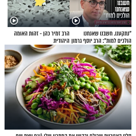
"נתקענו. חשבנו שאנחנו
הרב זמיר כהן - זהות האומה
הולכים למות": הרב יוסף גרמון
היהודית
בריאיון מרתק