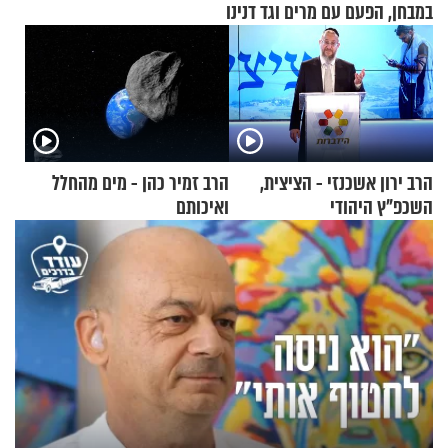
במבחן, הפעם עם מרים וגד דנינו
הרב ירון אשכנזי - הציצית,
הרב זמיר כהן - מים מהחלל
השכפ"ץ היהודי
ואיכותם