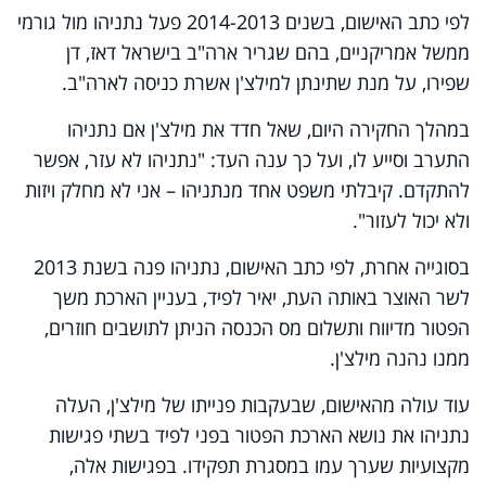
לפי כתב האישום, בשנים 2014-2013 פעל נתניהו מול גורמי
ממשל אמריקניים, בהם שגריר ארה"ב בישראל דאז, דן
שפירו, על מנת שתינתן למילצ'ן אשרת כניסה לארה"ב.
במהלך החקירה היום, שאל חדד את מילצ'ן אם נתניהו
התערב וסייע לו, ועל כך ענה העד: "נתניהו לא עזר, אפשר
להתקדם. קיבלתי משפט אחד מנתניהו – אני לא מחלק ויזות
ולא יכול לעזור".
בסוגייה אחרת, לפי כתב האישום, נתניהו פנה בשנת 2013
לשר האוצר באותה העת, יאיר לפיד, בעניין הארכת משך
הפטור מדיווח ותשלום מס הכנסה הניתן לתושבים חוזרים,
ממנו נהנה מילצ'ן.
עוד עולה מהאישום, שבעקבות פנייתו של מילצ'ן, העלה
נתניהו את נושא הארכת הפטור בפני לפיד בשתי פגישות
מקצועיות שערך עמו במסגרת תפקידו. בפגישות אלה,