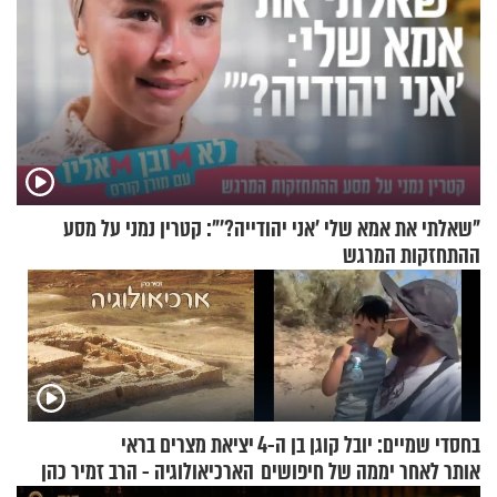
"שאלתי את אמא שלי 'אני יהודייה?'": קטרין נמני על מסע
ההתחזקות המרגש
בחסדי שמיים: יובל קוגן בן ה-4
יציאת מצרים בראי
אותר לאחר יממה של חיפושים
הארכיאולוגיה - הרב זמיר כהן