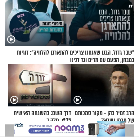
"שבר גדול. הבנו שאנחנו צריכים להתארגן להלוויה": זוגיות
במבחן, הפעם עם מרים וגד דנינו
הרב זמיר כהן - מקור סמכותם
דרך השם: בהשגחה האישית
של חכמי ישראל
#25, חלק ב
X