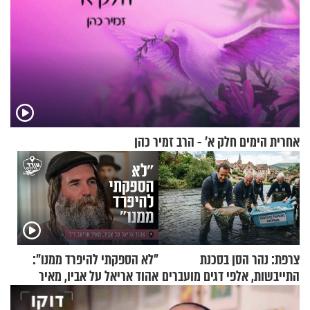
אחרית הימים חלק א’ - הרב זמיר כהן
צרפת: נהר הסן בסכנת
"לא הספקתי להיפרד ממנו":
התייבשות, אלפי דגים מועברים
אהוד אריאל על אביו, מאיר
במבצעי חילוץ
אריאל ז"ל