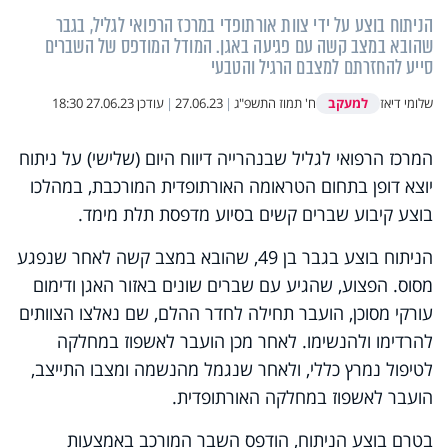
הניתוח בוצע על ידי צוות אורתופדי במרכז הרפואי לגליל, בגבר
שהובא במצב קשה עם פגיעה באגן. המודל המודפס של השברים
סייע להחזרתם למצבם הרגיל והטבעי
למעקב
שלומי דיאז
ח' תמוז התשפ"ג
|
27.06.23
|
עודכן
27.06.23 18:30
המרכז הרפואי לגליל שבנהרייה דיווח היום (שלישי) על ניתוח
יוצא דופן בתחום הטראומה האורתופדית המורכבת, במהלכו
בוצע קיבוע שברים קשים בסיוע מדפסת תלת מימד.
הניתוח בוצע בגבר בן 49, שהובא במצב קשה לאחר שנפגע
מסוס. הפצוע, שהגיע עם שברים שונים באזור האגן ודימום
עורקי מסוכן, הועבר תחילה לחדר ההלם, שם נאלצו הצוותים
להרדימו ולהנשימו. לאחר מכן הועבר לאשפוז במחלקה
לטיפול נמרץ כללי, ולאחר שנגמל מהנשמה ומצבו התייצב,
הועבר לאשפוז במחלקה האורתופדית.
בטרם בוצע הניתוח, הודפס השבר המורכב באמצעות