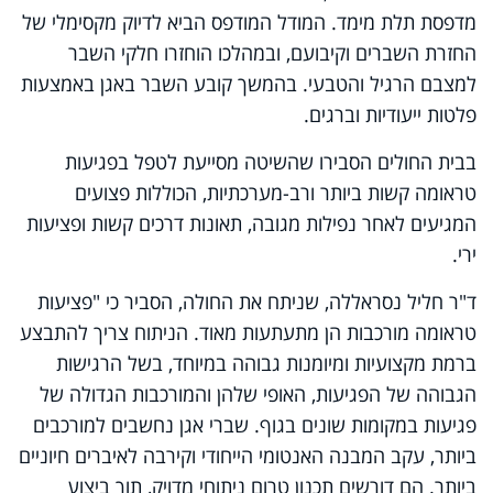
מדפסת תלת מימד. המודל המודפס הביא לדיוק מקסימלי של
החזרת השברים וקיבועם, ובמהלכו הוחזרו חלקי השבר
למצבם הרגיל והטבעי. בהמשך קובע השבר באגן באמצעות
פלטות ייעודיות וברגים.
בבית החולים הסבירו שהשיטה מסייעת לטפל בפגיעות
טראומה קשות ביותר ורב-מערכתיות, הכוללות פצועים
המגיעים לאחר נפילות מגובה, תאונות דרכים קשות ופציעות
ירי.
ד"ר חליל נסראללה, שניתח את החולה, הסביר כי "פציעות
טראומה מורכבות הן מתעתעות מאוד. הניתוח צריך להתבצע
ברמת מקצועיות ומיומנות גבוהה במיוחד, בשל הרגישות
הגבוהה של הפגיעות, האופי שלהן והמורכבות הגדולה של
פגיעות במקומות שונים בגוף. שברי אגן נחשבים למורכבים
ביותר, עקב המבנה האנטומי הייחודי וקירבה לאיברים חיוניים
ביותר. הם דורשים תכנון טרום ניתוחי מדויק, תוך ביצוע