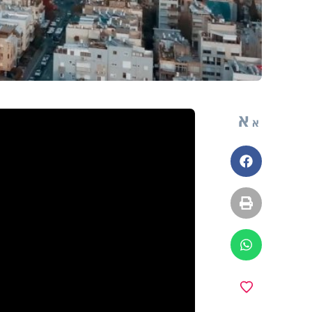
א
א
פייסבוק
הדפסה
ווטסאפ
מועדפים