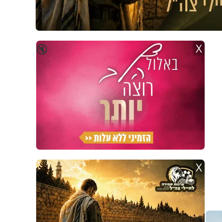
X
🔇
X