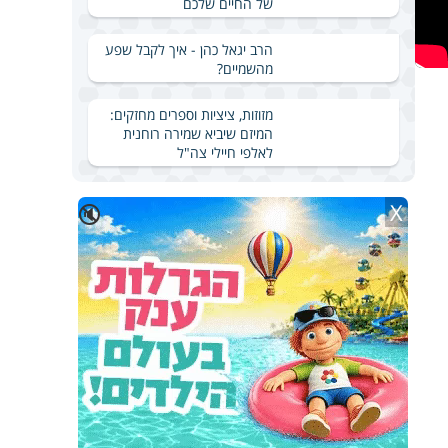
של החיים שלכם
הרב יגאל כהן - איך לקבל שפע
מהשמיים?
מזוזות, ציציות וספרים מחזקים:
המיזם שיביא שמירה רוחנית
לאלפי חיילי צה"ל
X
🔇