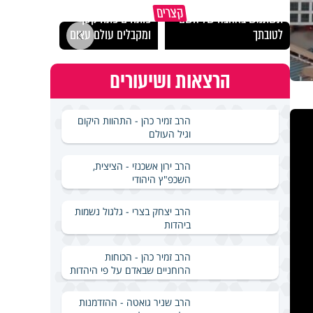
מכילי
קצרים
תשתמש באהבה של השם
פותחים פתח קטן -
במבחן
לטובתך
ומקבלים עולם עצום
ואלתר
הרצאות ושיעורים
הרב זמיר כהן - התהוות היקום
וגיל העולם
הרב ירון אשכנזי - הציצית,
השכפ"ץ היהודי
הרב יצחק בצרי - גלגול נשמות
ביהדות
הרב זמיר כהן - הכוחות
הרוחניים שבאדם על פי היהדות
הרב שניר גואטה - ההזדמנות