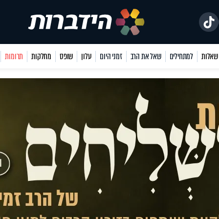
למתחילים
שאל את הרב
זמני היום
עלון
שופס
מחלקות
תרומות