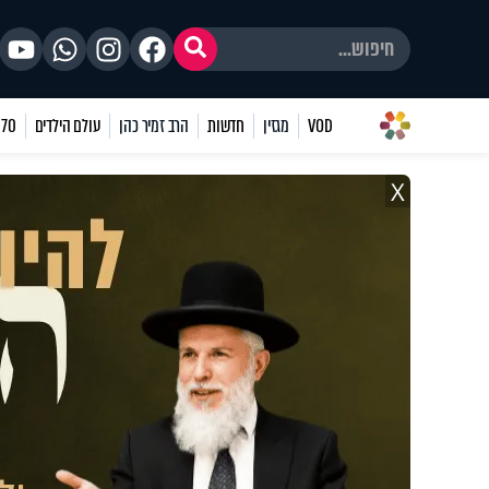
VOD
מגזין
חדשות
הרב זמיר כהן
עולם הילדים
70 שאלות
X