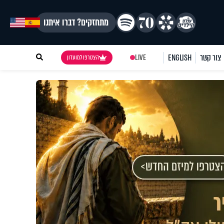
מתחזקים? דברו איתנו
צור קשר
ENGLISH
LIVE
הצטרפו למועדון