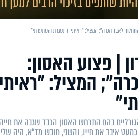
"התחלתי לאבד הכרה"; המציל: "ראיתי יד נסגרת והסתערתי"
ן | פצוע האסון:
רה"; המציל: "ראיתי
י"
 הגורליים בהם התרחש האסון הכבד שגבה את חייה
ם וכמעט איבד את חייו, והשני, חובש מד"א, היה שלי