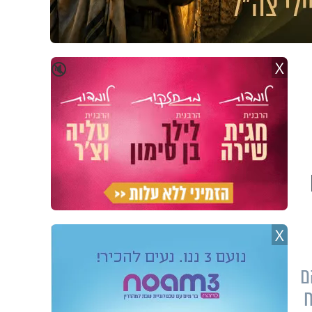
X
🔇
X
ם
ח