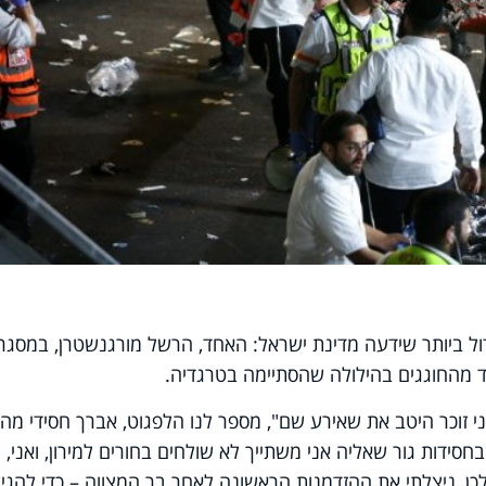
דול ביותר שידעה מדינת ישראל: האחד, הרשל מורגנשטרן, במסגר
ד מהחוגגים בהילולה שהסתיימה בטרגדיה.
ני זוכר היטב את שאירע שם", מספר לנו הלפגוט, אברך חסידי מה
סידות גור שאליה אני משתייך לא שולחים בחורים למירון, ואני,
ן, ניצלתי את ההזדמנות הראשונה לאחר בר המצווה – כדי להגי