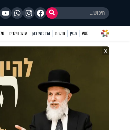
VOD
מגזין
חדשות
הרב זמיר כהן
עולם הילדים
70 שאלות
X