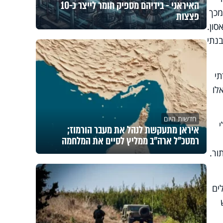
האיראני - בידיהם מספיק חומר לייצר כ-10
מכך
פצצות
ון.
בנתי
תי
לו
חדשות היום
איראן מתעקשת לנהל את מעבר הורמוז;
רמטכ"ל ארה"ב ממליץ לסיים את המלחמה
ור.
ים