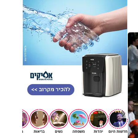
חדשות היום
יהדות
משפחה
נשים
בריאות
מגזין
רוחניו