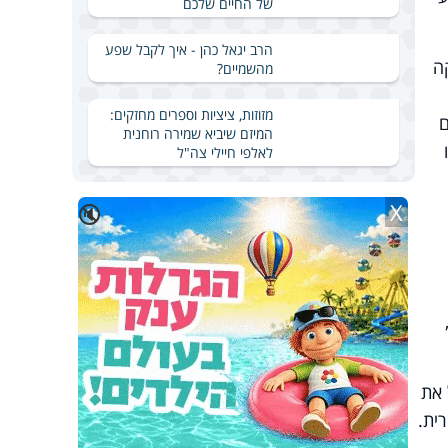
של החיים שלכם
הרב יגאל כהן - איך לקבל שפע
ה
מהשמיים?
מזוזות, ציציות וספרים מחזקים:
ם
המיזם שיביא שמירה רוחנית
לאלפי חיילי צה"ל
X
🔇
 את
ית.