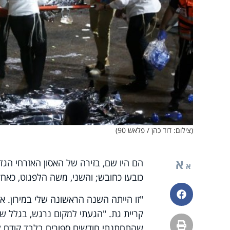
(צילום: דוד כהן / פלאש 90)
א
הם היו שם, בזירה של האסון האזרחי הג
א
כובעו כחובש; והשני, משה הלפגוט, כאח
פייסבוק
"זו הייתה השנה הראשונה שלי במירון. א
קריית גת. "הגעתי למקום נרגש, בגלל שבח
הדפסה
שהתחתנתי חודשים ספורים בלבד קודם לכ