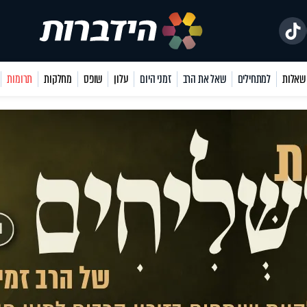
למתחילים
שאל את הרב
זמני היום
עלון
שופס
מחלקות
תרומות