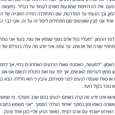
 פעם. אלו היו דחיפות שמונעות מאדם לעמוד על רגליו". כתוצאה 
מון, וכך הגעתי עד המדרגות, שם התחוללה הזירה השנייה של האס
אחד אני מבין שאנשים שם מתחילים ליפול זה על זה, ואני כבר ה
צד ההמון. "מעליי נפל אדם נוסף שמחץ את גופי, בעוד אני נותר
חתיי שורה של אנשים. עד עתה איני יודע מה עלה בגורלם של א
האסון. "למעשה, האמנתי שאלו הרגעים האחרונים בחיי, אך למזלי
אש מחוץ לערימת האנשים, אך יחד עם זאת היכולת לנשום אט-אט
או כאלו שעמדו רגעים לפני פטירתם, והבין כי הוא חלילה הבא בת
א נזכר בקול רועד.
הוא אינו יודע מה קרה באותם רגעים בהם שכב מעולף. מי שמשל
שהה באותו זמן במוקד 'איחוד הצלה' הסמוך. "אני משמש כחובש
האירוע ישבתי עם ארגז הציוד, כאשר הגיע אליי כונן אחד וצעק