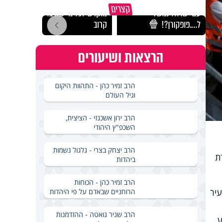
קצרים
עם ישראל נמשל
מוקדש לכל מי שאיבד איש
המבחן
ל….פופקורן?! 🍿
קרוב
הרב י
הרצאות ושיעורים
הרב זמיר כהן - התהוות היקום
וגיל העולם
הרב ירון אשכנזי - הציצית,
השכפ"ץ היהודי
הרב יצחק בצרי - גלגול נשמות
ת
ביהדות
הרב זמיר כהן - הכוחות
עיר
הרוחניים שבאדם על פי היהדות
הרב שניר גואטה - ההזדמנות
ע