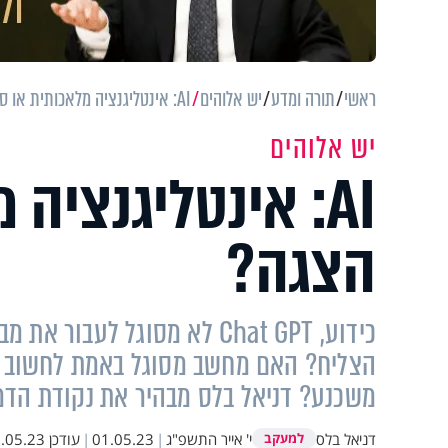
ראשי
תורה ומדע
יש אלוהים
AI: אינטליגנציה מלאכותית או סתם הצגה?
יש אלוהים
AI: אינטליגנציה
הצגה?
כידוע, Chat GPT לא מסוגל לע
הצליח? האם מחשב מסוגל באמת לחשוב ול
משכנע? דניאל בלס מבהיר את נקודת הדמיו
דניאל בלס
י' אייר התשפ"ג
|
01.05.23
|
עודכן
05.23 08:44
למעקב