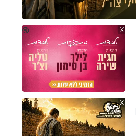
X
🔇
X