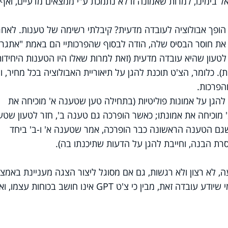
אל בימינו, למרות שאמונה זו לא נתמכת ע"י ממצאים מדעיים, ואף
 הופך אבולוציה לעובדה מדעית? קיבלתי רשימה של טענות. לאחר
את חוסר הבסיס שלה, הודה לבסוף שהפרכותיי הם באמת "אתגרי
ך המשיך לטעון שהיא עובדה מדעית (זאת למרות שאלו היו הטענות היחידו
. כלומר, הצ'ט תוכנת להגן על תיאוריית האבולוציה בכל מחיר, ו
הפרכות.
להגן על אמונות פוליטיות (בתחילה טען שטענה א' מוכיחה את
מוכיחה את אמונתו; כאשר הופרכה גם טענה ב', חזר לטעון שטע
 שגם הטענה הראשונה כבר הופרכה, אמר שטענה א' ו-ב' ביחד
סרת הבנה, וחייבת להגן על הדעות שתיכנתו בה).
עה, לא רצון ולא רגשות, גם אם מסוגל ליצור הצגה מעניינת באמצ
חיקוי סטטיסטי של התנהגויות אנושיות. מי שיודע עובדה זאת, מבין כי צ'ט GPT אינו חושב בכוחות ע