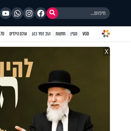
VOD
מגזין
חדשות
הרב זמיר כהן
עולם הילדים
70 שאלות
X