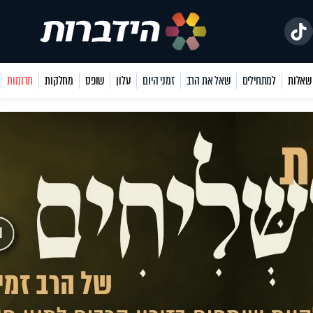
למתחילים
שאל את הרב
זמני היום
עלון
שופס
מחלקות
תרומות