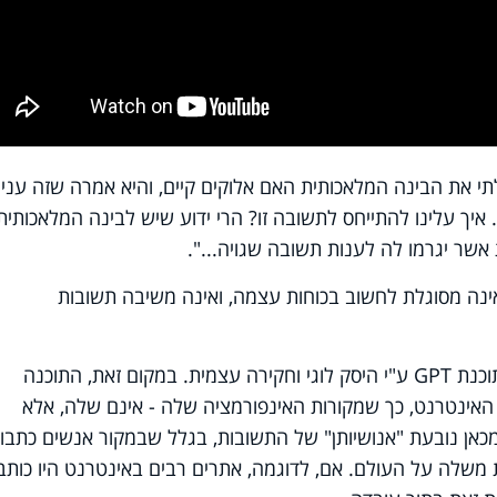
 את הבינה המלאכותית האם אלוקים קיים, והיא אמרה שזה עניין
 איך עלינו להתייחס לתשובה זו? הרי ידוע שיש לבינה המלאכותית
 אשר יגרמו לה לענות תשובה שגויה...".
נה המלאכותית המכונה Chat GPT אינה מסוגלת לחשוב בכוחות עצמה, ואינה משיבה תשובות
1. את כל מאגרי הידע שלה, לא השיגה תוכנת GPT ע"י היסק לוגי וחקירה עצמית. במקום זאת, התוכנה
האינטרנט, כך שמקורות האינפורמציה שלה - אינם שלה, אלא
כאן נובעת "אנושיותן" של התשובות, בגלל שבמקור אנשים כתבו
ת משלה על העולם. אם, לדוגמה, אתרים רבים באינטרנט היו כותב