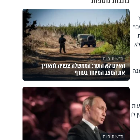
כתבות נוספות
ם"
ת
לא
חדשות היום
האיום לא הוסר: הממשלה צפויה להאריך
נה
את המצב המיוחד בעורף
עות
צמו, ואין לו
חדשות היום