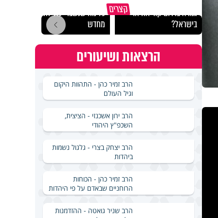
באיזה ארץ לומדים יותר
קצרים
גמרא בדרום קוריאה או
כל מה שנשבר יכול להיבנות
האם מ
בישראל?
מחדש
בשבת
הרצאות ושיעורים
הרב זמיר כהן - התהוות היקום
וגיל העולם
הרב ירון אשכנזי - הציצית,
השכפ"ץ היהודי
הרב יצחק בצרי - גלגול נשמות
ביהדות
הרב זמיר כהן - הכוחות
הרוחניים שבאדם על פי היהדות
הרב שניר גואטה - ההזדמנות