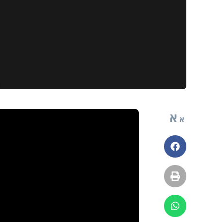
א
א
פייסבוק
הדפסה
ווטסאפ