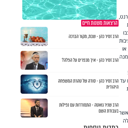
טרנט,
הרצאות משנות חיים
Open, והם שעיצבו
הרב זמיר כהן - שבת, מקור הברכה
בות
דם, או
מנה
הרב זמיר כהן - איך מכפרים על הפלה?
 עד
הרב זמיר כהן - סודה של טהרת המשפחה
היהודית
הרב שניר גואטה - התמודדות עם נפילות
בעבודת השם
י, אשר
לה