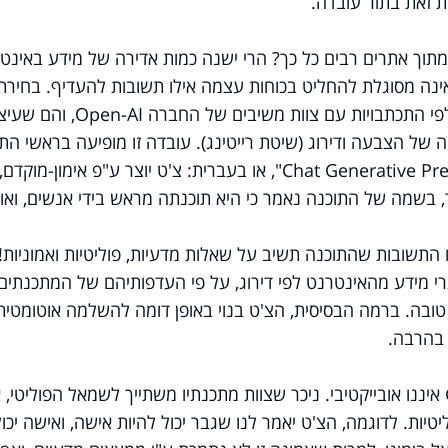
ת זאת בתור עובדה.
איזה מידע לצטט מתוך אתרים רבים כל כך? הרי ישנה כמות אדירה של מידע באינ
ה אינה מסוגלת להחליט בכוחות עצמה אילו תשובות להעדיף. בחירת
התשובות נעשתה מראש על ידי מאות אלפי התכתבויות עם צוות משיבים של החברה -AI
ל הצבעה ודירוג (שיטת רייטינג). עובדה זו מופיעה בראשי התי
של התוכנה: "Chat Generative Pre-training Transformer", או בעברית: צ'ט יוצר ע"פ אימון-מוק
, בשמה של התוכנה נאמר כי היא תוכנתה מראש בידי אנשים, ואו
התשובות שהתוכנה תשיב על שאלות מדעיות, פוליטיות ואמוניות!
רי מידע מהאינטרנט לפי דירוג, על פי העדפותיהם של המתכנתים
ובה. ברמה הבסיסית, הצ'ט בנוי באופן דומה להשלמה אוטומטית
 בהרבה.
3. לאור האמור, קל להבין מדוע צ'ט GPT איננו אובייקטיבי. ניכר שצוות מתכנתיו משתייך לשמאל הפוליט
טיות. לדוגמה, הצ'ט יאמר לנו שגבר יכול להיות אישה, ואישה יכו