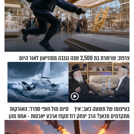
צרפת: שרשרת בת 2,500 שנה נגנבה ממוזיאון לאור היום
בעיצומו של תשעה באב: איך
סיוט מול חופי ספרד: האורקות
מתקדמים מכאן? הרב יצחק דוד
תקפו ארבע יאכטות - אחת מהן
גרוסמן בשיחה מיוחדת
טבעה