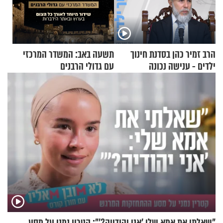
הרב זמיר כהן בסדנת חינוך
תשעה באב: המשדר המרכזי
ילדים - ענישה נכונה
עם גדולי הרבנים
"שאלתי את אמא שלי 'אני יהודייה?'": קטרין נמני על מסע