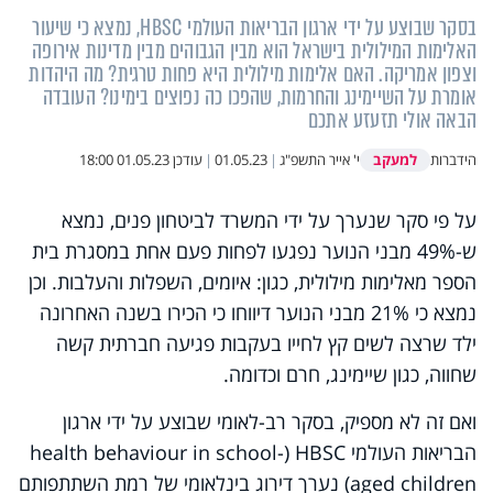
בסקר שבוצע על ידי ארגון הבריאות העולמי HBSC, נמצא כי שיעור
האלימות המילולית בישראל הוא מבין הגבוהים מבין מדינות אירופה
וצפון אמריקה. האם אלימות מילולית היא פחות טרגית? מה היהדות
אומרת על השיימינג והחרמות, שהפכו כה נפוצים בימינו? העובדה
הבאה אולי תזעזע אתכם
למעקב
הידברות
י' אייר התשפ"ג
|
01.05.23
|
עודכן
01.05.23 18:00
על פי סקר שנערך על ידי המשרד לביטחון פנים, נמצא
ש-49% מבני הנוער נפגעו לפחות פעם אחת במסגרת בית
הספר מאלימות מילולית, כגון: איומים, השפלות והעלבות. וכן
נמצא כי 21% מבני הנוער דיווחו כי הכירו בשנה האחרונה
ילד שרצה לשים קץ לחייו בעקבות פגיעה חברתית קשה
שחווה, כגון שיימינג, חרם וכדומה.
ואם זה לא מספיק, בסקר רב-לאומי שבוצע על ידי ארגון
הבריאות העולמי
HBSC
(
health behaviour in school-
aged children
) נערך דירוג בינלאומי של רמת השתתפותם