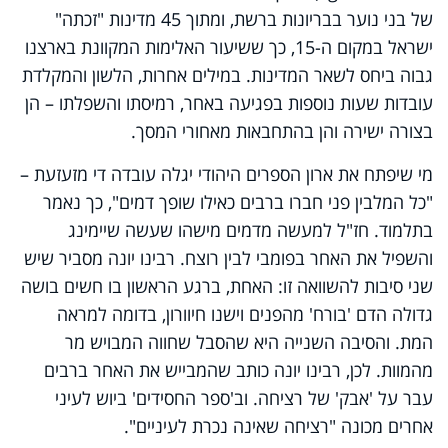
של בני נוער בבריונות ברשת, ומתוך 45 מדינות "זכתה"
ישראל במקום ה-15, כך ששיעור האלימות המקוונת בארצנו
גבוה ביחס לשאר המדינות. במילים אחרות, הלשון והמקלדת
עובדות שעות נוספות בפגיעה באחר, רמיסתו והשפלתו – הן
בצורה ישירה והן בהתחבאות מאחורי המסך.
מי שיפתח את ארון הספרים היהודי יגלה עובדה די מזעזעת –
"כל המלבין פני חברו ברבים כאילו שופך דמים", כך נאמר
בתלמוד. חז"ל למעשה מדמים מישהו שעשה שיימינג
והשפיל את האחר בפומבי לבין רוצח. רבינו יונה מסביר שיש
שני סיבות להשוואה זו: האחת, ברגע הראשון בו חשים בושה
גדולה הדם 'בורח' מהפנים וישנו חיוורון, בדומה למראה
המת. והסיבה השנייה היא שהסבל שחווה המבויש מר
מהמוות. לכן, רבינו יונה כותב שהמבייש את האחר ברבים
עבר על 'אבק' של רציחה. וב'ספר החסידים' ביוש לעיני
אחרים מכונה "רציחה שאינה נכרת לעיניים".