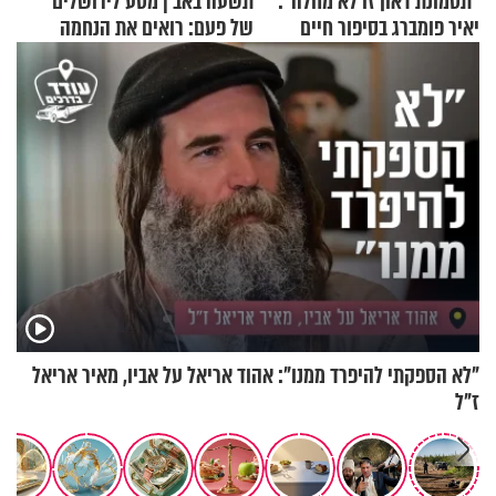
"תסמונת דאון זו לא מחלה":
תשעה באב | מסע לירושלים
יאיר פומברג בסיפור חיים
של פעם: רואים את הנחמה
מעורר השראה
"לא הספקתי להיפרד ממנו": אהוד אריאל על אביו, מאיר אריאל
ז"ל