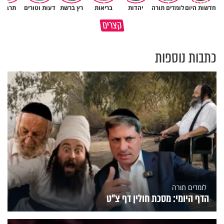
חדשות היום
לומדים תורה
יהדות
בריאות
רץ ברשת
דעות וטורים
תרבות
גם ׳הרע׳ זה הרחמים של בורא
קצרים
מדוע האמונה נמשלה למלח?
עולם
כתבות נוספות
לומדים תורה
הדף היומי: מסכת חולין דף צ"ט