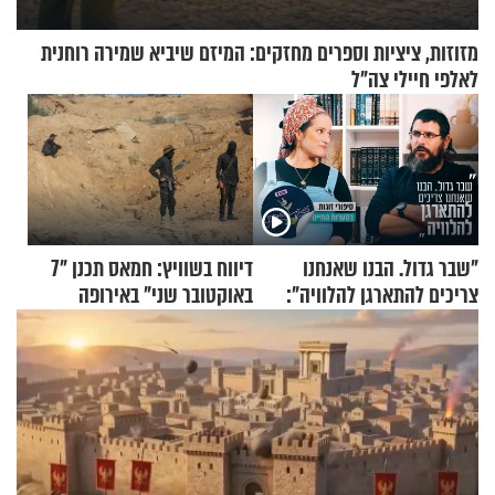
מזוזות, ציציות וספרים מחזקים: המיזם שיביא שמירה רוחנית
לאלפי חיילי צה"ל
"שבר גדול. הבנו שאנחנו
דיווח בשוויץ: חמאס תכנן "7
צריכים להתארגן להלוויה":
באוקטובר שני" באירופה
זוגיות במבחן, הפעם עם מרים
וגד דנינו