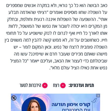
כאב הבושה הוא כל כך נוראי, ולא במקרה אנשים שמספרים
על השפלה שחוו מוסיפים ואומרים "רציתי שהאדמה תבלע
אותי". ההשפעה של השפלות איננה רגעית וחולפת, ובחלק
מן המקרים היא יכולה לשבור את נפשו של המושפל, ללוות
אותו לאורך כל חייו ואף לגרום לו לנזק שישפיע על כל תחומי
חייו. כשחושבים על זה, לא ממש קשה להבין למה משווים בין
השפלה פומבית לרצח של נפש. וכאן המקום לומר – יש
מישהו שאתם מכירים שעובר חרם או שיימינג? עשו מה
שביכולתם כדי לעצור את הכאב, ועליכם ייאמר "כל המציל
נפש אחת כאילו הציל עולם מלא".
תגיות ועדכונים:
רצח
הידברות לנוער
X
🔇