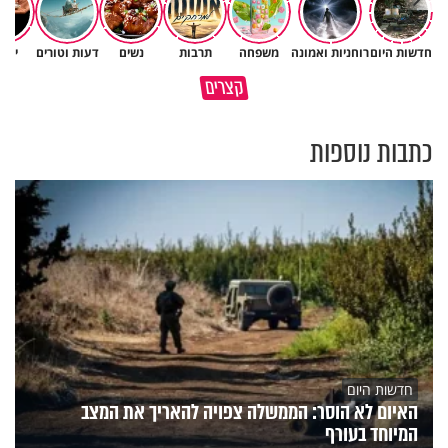
חדשות היום
רוחניות ואמונה
משפחה
תרבות
נשים
דעות וטורים
יהד
גם ׳הרע׳ זה הרחמים של בורא
קצרים
מדוע האמונה נמשלה למלח?
עולם
כתבות נוספות
חדשות היום
האיום לא הוסר: הממשלה צפויה להאריך את המצב
המיוחד בעורף