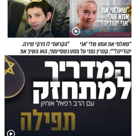
"שאלתי את אמא שלי 'אני
"הקראתי לו פרקי שירה.
יהודייה?'": קטרין נמני על מסע
כשסיימתי, הוא השיב את
ההתחזקות המרגש
נשמתו לבורא"