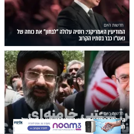
חדשות היום
המודיעין האמריקני: רוסיה עלולה "לבחון" את כוחה של
נאט"ו כבר בסתיו הקרוב
חדשות היום
היעלמות המנהיג העליון: דיווחים באיראן כי מצבו של
X
חמינאי קשה