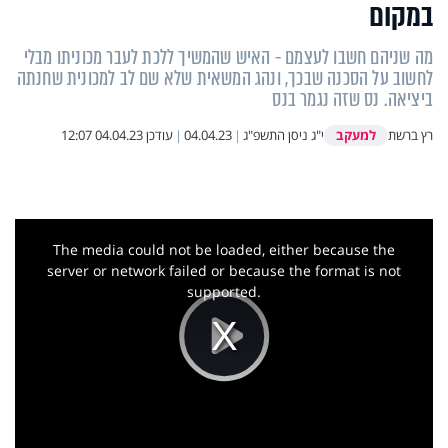
במקום
מה שניהם חשבו לעצמם - האיש שהמשיך ללכת לעבר מכוניתו מבלי
לחשוב על הסכנה שבכך, ונהג המשאית שלא שם לב למכונית שחנתה
ביציאה. נס שזה נגמר בנס
למעקב
רץ ברשת
י"ג ניסן התשפ"ג
|
04.04.23
|
עודכן
04.04.23 12:07
This
is
a
The media could not be loaded, either because the
modal
window.
server or network failed or because the format is not
supported.
Play