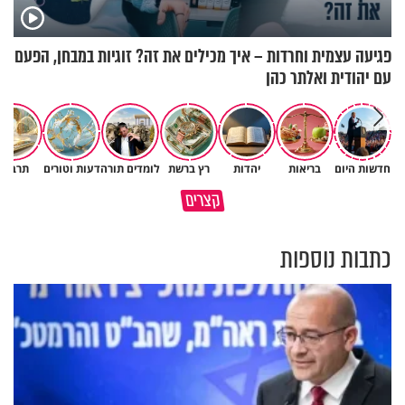
פגיעה עצמית וחרדות – איך מכילים את זה? זוגיות במבחן, הפעם
עם יהודית ואלתר כהן
חדשות היום
בריאות
יהדות
רץ ברשת
לומדים תורה
דעות וטורים
תרבות
גם השולחן שבת שאתם מסדרים
קצרים
כל מה שנשבר יכול להיבנות מחדש
הוא חלק מהשפע שתקבלו
כתבות נוספות