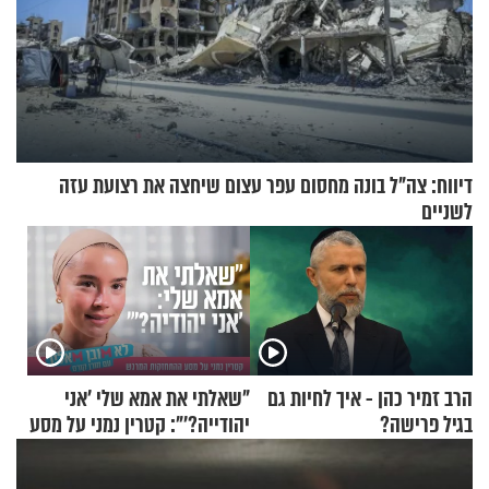
דיווח: צה"ל בונה מחסום עפר עצום שיחצה את רצועת עזה
לשניים
הרב זמיר כהן - איך לחיות גם
"שאלתי את אמא שלי 'אני
בגיל פרישה?
יהודייה?'": קטרין נמני על מסע
ההתחזקות המרגש