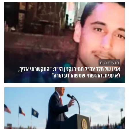
חדשות היום
אביו של חלל צה"ל תמיר וקנין הי"ד: "התקשרתי אליך,
לא ענית. הרגשתי שמשהו רע קורה"