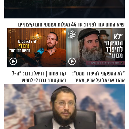
שיא החום עוד לפנינו: עד 44 מעלות ועומסי חום קיצוניים
"לא הספקתי להיפרד ממנו":
קוד פתוח | דניאל ברגר: "ה-7
אהוד אריאל על אביו, מאיר
באוקטובר גרם לי לחפש
אריאל ז"ל
תשובות"