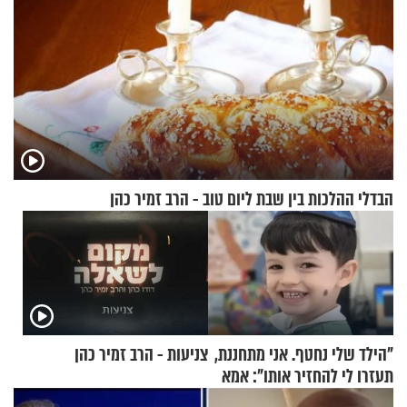
הבדלי ההלכות בין שבת ליום טוב - הרב זמיר כהן
"הילד שלי נחטף. אני מתחננת,
צניעות - הרב זמיר כהן
תעזרו לי להחזיר אותו": אמא
של יובל בן ה-4 בריאיון דומע