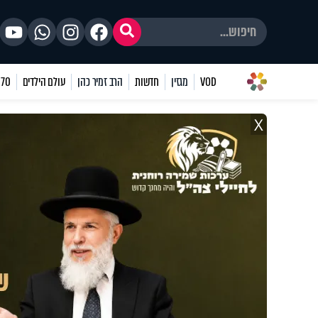
VOD
מגזין
חדשות
הרב זמיר כהן
עולם הילדים
70 שאלות
X