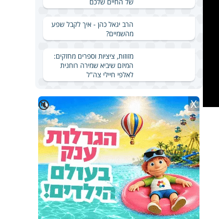
של החיים שלכם
הרב יגאל כהן - איך לקבל שפע
מהשמיים?
מזוזות, ציציות וספרים מחזקים:
המיזם שיביא שמירה רוחנית
לאלפי חיילי צה"ל
X
🔇