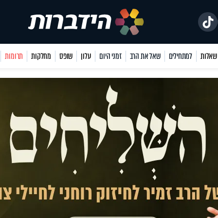
למתחילים
שאל את הרב
זמני היום
עלון
שופס
מחלקות
תרומות