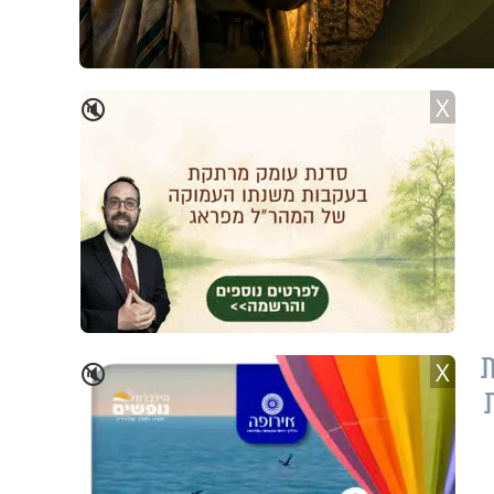
X
🔇
ת
X
🔇