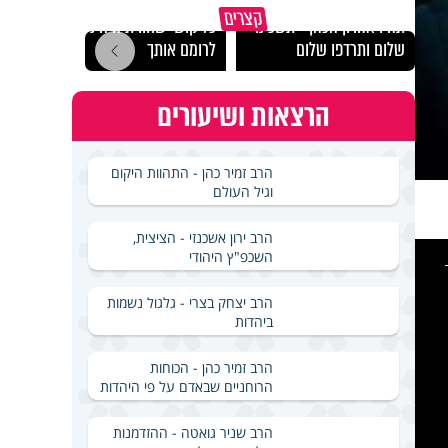
מכילי
קצרים
תהיו אהרון הכהן - תשכינו
כל קושי שחווית היה ניסיון
במבחן
שלום ותרדפו שלום
לרומם אותך
ואלתר
הרצאות ושיעורים
הרב זמיר כהן - התהוות היקום
וגיל העולם
הרב ירון אשכנזי - הציצית,
This
השכפ"ץ היהודי
is
a
modal
windo
הרב יצחק בצרי - גלגול נשמות
ביהדות
הרב זמיר כהן - הכוחות
הרוחניים שבאדם על פי היהדות
הרב שניר גואטה - ההזדמנות