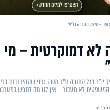
רטית – מי ששולט הוא בג"ץ"
ה לא דמוקרטית – מי
וועידת הלאום של ערוץ 14, העריך יו"ר דגל התורה ח"כ משה גפני שההידברות בבי
המשפטית לא תעבור – אין לנו מה לחפש במערכת
03.