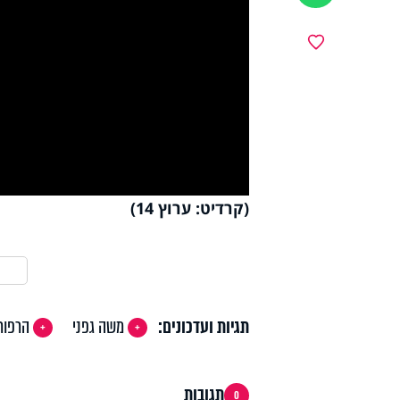
y
מועדפים
deo
(קרדיט: ערוץ 14)
תגיות ועדכונים:
משה גפני
הרפור
תגובות
0