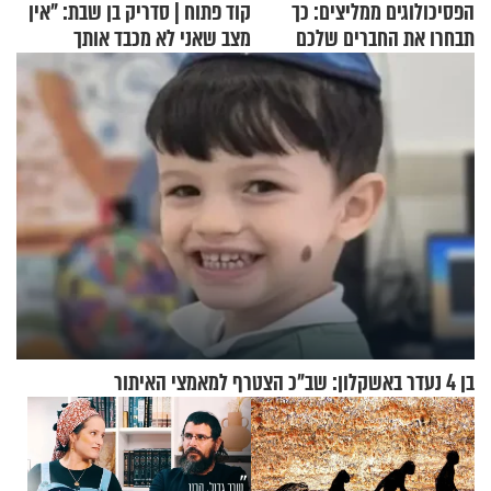
הפסיכולוגים ממליצים: כך
קוד פתוח | סדריק בן שבת: "אין
תבחרו את החברים שלכם
מצב שאני לא מכבד אותך
בחיים
בבוקר בהנחת תפילין"
בן 4 נעדר באשקלון: שב"כ הצטרף למאמצי האיתור