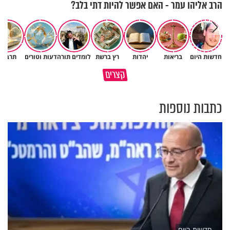
הרב אליהו עמר - האם אפשר להיות דתי בלב?
חדשות היום
בריאות
יהדות
רץ ברשת
לומדים תורה
דעות וטורים
תרבות
תעשה עם האהבת השם שלך
פותחים פתח קטן - ומקבלים עול
קצרים
משהו
עצום
כתבות נוספות
חדשות היום