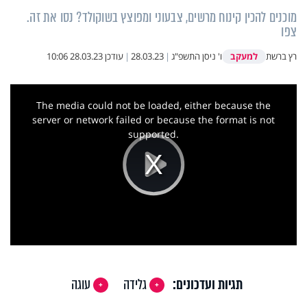
מוכנים להכין קינוח מרשים, צבעוני ומפוצץ בשוקולד? נסו את זה.
צפו
למעקב
רץ ברשת
ו' ניסן התשפ"ג
|
28.03.23
|
עודכן
28.03.23 10:06
This
is
a
The media could not be loaded, either because the
modal
window.
server or network failed or because the format is not
supported.
Play
Video
תגיות ועדכונים:
גלידה
עוגה