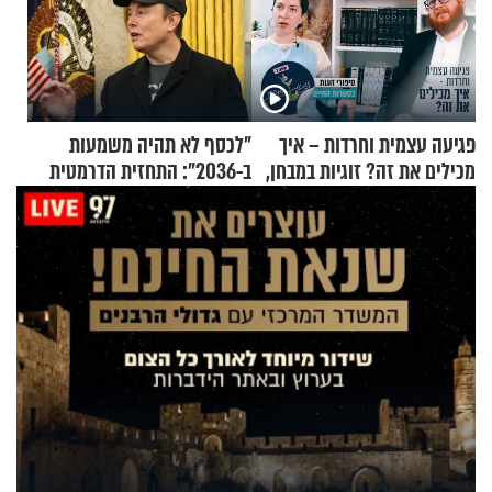
פגיעה עצמית וחרדות – איך
"לכסף לא תהיה משמעות
מכילים את זה? זוגיות במבחן,
ב-2036": התחזית הדרמטית
הפעם עם יהודית ואלתר כהן
של אילון מאסק על עתיד
הכלכלה