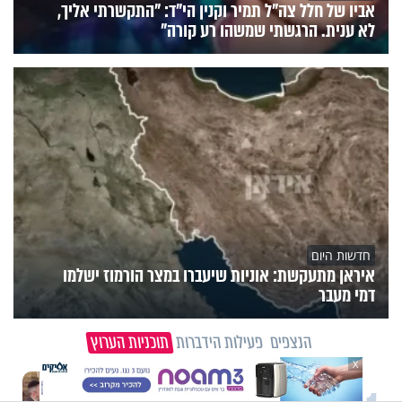
אביו של חלל צה"ל תמיר וקנין הי"ד: "התקשרתי אליך,
לא ענית. הרגשתי שמשהו רע קורה"
חדשות היום
איראן מתעקשת: אוניות שיעברו במצר הורמוז ישלמו
דמי מעבר
הנצפים
פעילות הידברות
תוכניות הערוץ
X
וידיאו מגזין