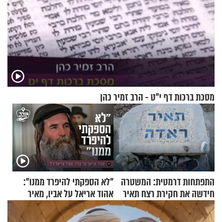
מסכת ברכות דף י"ט - הרב זמיר כהן
התפתחות דרמטית: המשטרה
"לא הספקתי להיפרד ממנו":
חידשה את חקירת רצח תאיר
אהוד אריאל על אביו, מאיר
ראדה
אריאל ז"ל