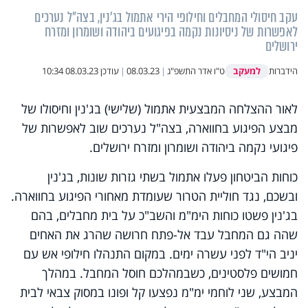
עקב חיסולי המחבלים וחילופי הירי אתמול בג'נין, בצה"ל נערכים
לאפשרות של ניסיונות נקמה בפיגועים ביהודה ושומרון ומזרח
ירושלים
למעקב
הידברות
ט"ו אדר התשפ"ג
|
08.03.23
|
עודכן
08.03.23 10:34
לאור ההצלחה המבצעית אתמול (שלישי) בג'נין וחיסולו של
מבצע הפיגוע בחווארה, בצה"ל נערכים שוב לאפשרות של
פיגועי נקמה ביהודה ושומרון ומזרח ירושלים.
כוחות הביטחון פעלו אתמול בשתי גזרות שונות, בג'נין
ובשכם, נגד חוליית הטרור שעומדת מאחורי הפיגוע בחווארה.
בג'נין פשטו כוחות הימ"מ והשב"כ על בית מחבלים, בהם
שהה גם המחבל עבד אל-פתח חרושה שהרג את האחים
יניב הי"ד לפני עשרה ימים. במקום התנהלו חילופי אש עם
חמושים פלסטינים, כשבמהלכם חוסל המחבל. במהלך
המבצע, שני לוחמי ימ"מ נפצעו קל ופונו במסוק צבאי לבית