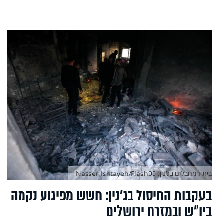
בית המחבלים בג’נין. Nasser Ishtayeh/Flash90
בעקבות החיסול בג’נין: חשש מפיגוע נקמה
ביו"ש ובמזרח ירושלים