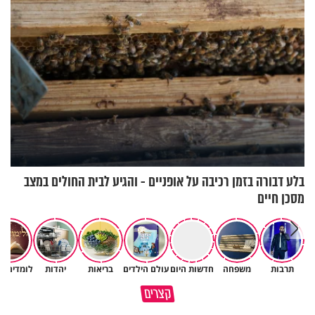
בלע דבורה בזמן רכיבה על אופניים - והגיע לבית החולים במצב
מסכן חיים
תרבות
משפחה
חדשות היום
עולם הילדים
בריאות
יהדות
לומדים ת
תום עוז: "אם הייתי אתאיסט,
קצרים
הייתי היום בדיכאון קליני"
בשורה משמחת לחולי פרקינסון