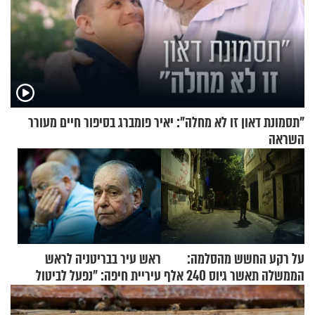
"תסמונת דאון זו לא מחלה": יאיר פומברג בסיפור חיים מעורר
השראה
על רקע החשש מהסלמה:
ראש עיר בבריטניה לראש
הממשלה תאשר גיוס 240 אלף
עיריית חיפה: ״נפעל לביטול
אנשי מילואים
ברית הערים התאומות״