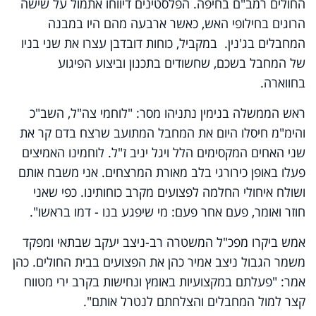
החולים רמב"ם בחיפה
.
הפלסטינים דיווחו אתמול על שישה
הרוגים בחילופי האש, כאשר ארבעה מהם היו במבנה
המחבלים בג'נין. במקביל, כוחות דובדבן עצרו את שני בניו
של המחבל בשכם, שחשודים בתכנון וביצוע הפיגוע
בחווארה.
ראש הממשלה בנימין נתניהו מסר: "לוחמי צה"ל, השב"כ
והימ"מ חיסלו היום את המחבל המתועב שרצח בדם קר את
שני האחים המקסימים הלל ויגל יניב ז"ל. לוחמינו האמיצים
פעלו באופן כירורגי בלב מאורת המרצחים. אני משבח אותם
ושולח איחולי החלמה לפצועים מקרב כוחותינו. כפי שאני
חוזר ואומר, פעם אחר פעם: מי שיפגע בנו - דמו בראשו".
אמש ביקרו מפכ"ל המשטרה רב-ניצב יעקב שבתאי ומפקד
משמר הגבול ניצב אמיר כהן את הפצועים בבית החולים. כהן
אמר: "פעלתם במקצועיות באומץ ונחישות בקרב ירי מטווח
קצר למול המחבלים והצלחתם לנטרל אותם".