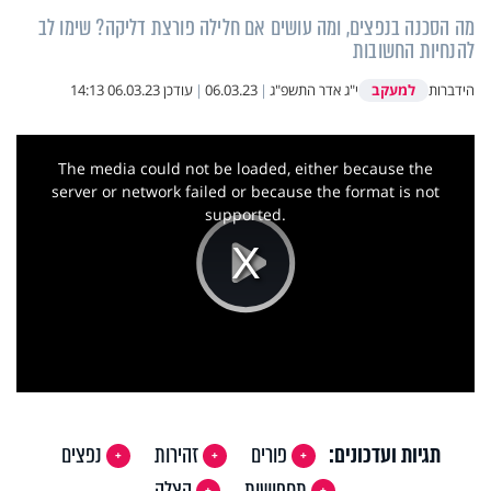
מה הסכנה בנפצים, ומה עושים אם חלילה פורצת דליקה? שימו לב
להנחיות החשובות
למעקב
הידברות
י"ג אדר התשפ"ג
|
06.03.23
|
עודכן
06.03.23 14:13
This
is
a
The media could not be loaded, either because the
modal
window.
server or network failed or because the format is not
supported.
Play
Video
תגיות ועדכונים:
פורים
זהירות
נפצים
תחפושות
הצלה