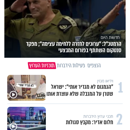
חדשות היום
הרמטכ״ל: "ערוכים לחזרה ללחימה עצימה"; מפקד
סנטקום השתתף בפורום המבצעי
הנצפים
פעילות הידברות
תוכניות הערוץ
1
וידיאו מגזין
"הגמגום לא מגדיר אותי": ישראל
שטרן על המגבלה שלא עוצרת אותו
2
תכני ערוץ הידברות
חלום אדיר: מקבץ סגולות