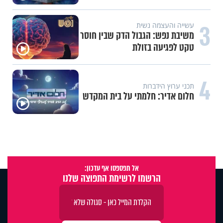
3
עשייה והעצמה נשית
משיבת נפש: הגבול הדק שבין חוסר
טקט לפגיעה בזולת
4
תכני ערוץ הידברות
חלום אדיר: חלמתי על בית המקדש
אל תפספסו אף עדכון:
הרשמו לרשימת התפוצה שלנו