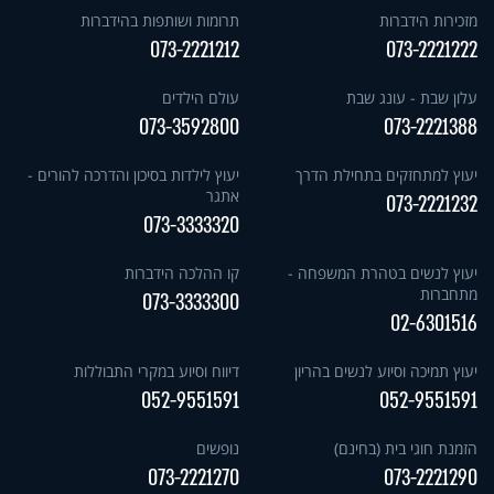
מזכירות הידברות
תרומות ושותפות בהידברות
073-2221212
073-2221222
עלון שבת - עונג שבת
עולם הילדים
073-3592800
073-2221388
יעוץ למתחזקים בתחילת הדרך
יעוץ לילדות בסיכון והדרכה להורים -
אתגר
073-2221232
073-3333320
יעוץ לנשים בטהרת המשפחה -
קו ההלכה הידברות
מתחברות
073-3333300
02-6301516
יעוץ תמיכה וסיוע לנשים בהריון
דיווח וסיוע במקרי התבוללות
052-9551591
052-9551591
הזמנת חוגי בית (בחינם)
נופשים
073-2221270
073-2221290