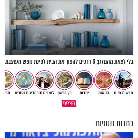
בלי לצאת מהמזגן: 5 דרכים להפוך את הבית לפינת נופש מעוצבת
חדשות היום
בריאות
יהדות
רץ ברשת
לומדים תורה
דעות וטורים
תרבות
גם השולחן שבת שאתם מסדרים
המעשים הנסתרים שלנו מחזיקים
קצרים
הוא חלק מהשפע שתקבלו
עולמות שלמים
כתבות נוספות