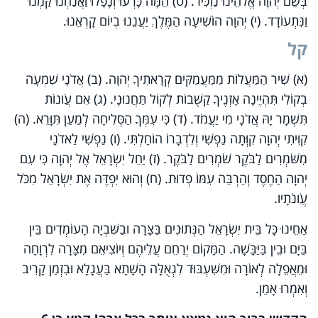
בְּשֵׁם יְהוָה אֱלֹהֵינוּ נַזְכִּיר. (ט) הֵמָּה כָּרְעוּ וְנָפָלוּ וַאֲנַחְנוּ קַּמְנוּ
וַנִּתְעוֹדָד. (י) יְהוָה הוֹשִׁיעָה הַמֶּלֶךְ יַעֲנֵנוּ בְיוֹם קָרְאֵנוּ.
קל
(א) שִׁיר הַמַּעֲלוֹת מִמַּעֲמַקִּים קְרָאתִיךָ יְהוָה. (ב) אֲדֹנָי שִׁמְעָה
בְקוֹלִי תִּהְיֶינָה אָזְנֶיךָ קַשֻּׁבוֹת לְקוֹל תַּחֲנוּנָי. (ג) אִם עֲו‍ֹנוֹת
תִּשְׁמָר יָהּ אֲדֹנָי מִי יַעֲמֹד. (ד) כִּי עִמְּךָ הַסְּלִיחָה לְמַעַן תִּוָּרֵא. (ה)
קִוִּיתִי יְהוָה קִוְּתָה נַפְשִׁי וְלִדְבָרוֹ הוֹחָלְתִּי. (ו) נַפְשִׁי לַאדֹנָי
מִשֹּׁמְרִים לַבֹּקֶר שֹׁמְרִים לַבֹּקֶר. (ז) יַחֵל יִשְׂרָאֵל אֶל יְהוָה כִּי עִם
יְהוָה הַחֶסֶד וְהַרְבֵּה עִמּוֹ פְדוּת. (ח) וְהוּא יִפְדֶּה אֶת יִשְׂרָאֵל מִכֹּל
עֲו‍ֹנֹתָיו.
אַחֵינוּ כָּל בֵּית יִשְׂרָאֵל הַנְּתוּנִים בַּצָּרָה וּבַשִּׁבְיָה הָעוֹמְדִים בֵּין
בַּיָּם וּבֵין בַּיַּבָּשָׁה. הַמָּקוֹם יְרַחֵם עֲלֵיהֶם וְיוֹצִיאֵם מִצָּרָה לִרְוָחָה
וּמֵאֲפֵלָה לְאוֹרָה וּמִשִּׁעְבּוּד לִגְאֻלָּה הָשָׁתָא בַּעֲגָלָא וּבִזְמַן קָרִיב
וְאִמְרוּ אָמֵן.