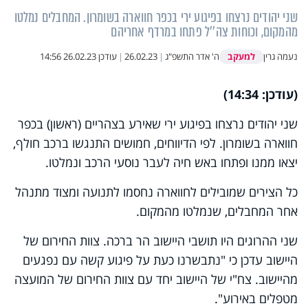
שני יהודים נרצחו בפיגוע ירי בכפר חווארה בשומרון. המחבלים נמלטו
מהמקום, וכוחות צה''ל פתחו במרדף אחריהם
למעקב
נעמה גרין
ה' אדר התשפ"ג
|
26.02.23
|
עודכן
26.02.23 14:56
(עודכן: 14:34)
שני יהודים נרצחו בפיגוע ירי שאירע בצהריים (ראשון) בכפר
חווארה בשומרון. לפי הדיווחים, חמושים התנגשו ברכב חולף,
יצאו ממנו ופתחו באש חיה לעבר נוסעי הרכב ונמלטו.
כל הצירים שמובילים לחווארה נחסמו לתנועה ומצוד מתנהל
אחר המחבלים, שנמלטו מהמקום.
שני ההרוגים היו תושבי היישוב הר ברכה. צוות החירום של
היישוב עדכן כי "נתבשרנו כעת על פיגוע קשה עם נפגעים
מהיישוב. צח"י של היישוב יחד עם צוות החירום של המועצה
מטפלים באירוע".