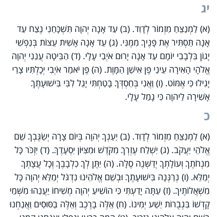
יג
(א) לַמְנַצֵּחַ מִזְמוֹר לְדָוִד. (ב) עַד אָנָה יְהוָה תִּשְׁכָּחֵנִי נֶצַח עַד
אָנָה תַּסְתִּיר אֶת פָּנֶיךָ מִמֶּנִּי. (ג) עַד אָנָה אָשִׁית עֵצוֹת בְּנַפְשִׁי
יָגוֹן בִּלְבָבִי יוֹמָם עַד אָנָה יָרוּם אֹיְבִי עָלָי. (ד) הַבִּיטָה עֲנֵנִי יְהוָה
אֱלֹהָי הָאִירָה עֵינַי פֶּן אִישַׁן הַמָּוֶת. (ה) פֶּן יֹאמַר אֹיְבִי יְכָלְתִּיו צָרַי
יָגִילוּ כִּי אֶמּוֹט. (ו) וַאֲנִי בְּחַסְדְּךָ בָטַחְתִּי יָגֵל לִבִּי בִּישׁוּעָתֶךָ
אָשִׁירָה לַיהוָה כִּי גָמַל עָלָי.
כ
(א) לַמְנַצֵּחַ מִזְמוֹר לְדָוִד. (ב) יַעַנְךָ יְהוָה בְּיוֹם צָרָה יְשַׂגֶּבְךָ שֵׁם
אֱלֹהֵי יַעֲקֹב. (ג) יִשְׁלַח עֶזְרְךָ מִקֹּדֶשׁ וּמִצִּיּוֹן יִסְעָדֶךָּ. (ד) יִזְכֹּר כָּל
מִנְחֹתֶךָ וְעוֹלָתְךָ יְדַשְּׁנֶה סֶלָה. (ה) יִתֶּן לְךָ כִלְבָבֶךָ וְכָל עֲצָתְךָ
יְמַלֵּא. (ו) נְרַנְּנָה בִּישׁוּעָתֶךָ וּבְשֵׁם אֱלֹהֵינוּ נִדְגֹּל יְמַלֵּא יְהוָה כָּל
מִשְׁאֲלוֹתֶיךָ. (ז) עַתָּה יָדַעְתִּי כִּי הוֹשִׁיעַ יְהוָה מְשִׁיחוֹ יַעֲנֵהוּ מִשְּׁמֵי
קָדְשׁוֹ בִּגְבֻרוֹת יֵשַׁע יְמִינוֹ. (ח) אֵלֶּה בָרֶכֶב וְאֵלֶּה בַסּוּסִים וַאֲנַחְנוּ