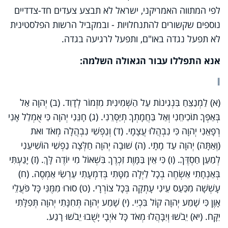
לפי המתווה האמריקני, ישראל לא תבצע צעדים חד-צדדיים
נוספים שקשורים להתנחלויות - ובמקביל הרשות הפלסטינית
לא תפעל נגדה באו"ם, ותפעל לרגיעה בגדה.
אנא התפללו עבור הגאולה השלמה:
ו
(א) לַמְנַצֵּחַ בִּנְגִינוֹת עַל הַשְּׁמִינִית מִזְמוֹר לְדָוִד. (ב) יְהוָה אַל
בְּאַפְּךָ תוֹכִיחֵנִי וְאַל בַּחֲמָתְךָ תְיַסְּרֵנִי. (ג) חָנֵּנִי יְהוָה כִּי אֻמְלַל אָנִי
רְפָאֵנִי יְהוָה כִּי נִבְהֲלוּ עֲצָמָי. (ד) וְנַפְשִׁי נִבְהֲלָה מְאֹד ואת
(וְאַתָּה) יְהוָה עַד מָתָי. (ה) שׁוּבָה יְהוָה חַלְּצָה נַפְשִׁי הוֹשִׁיעֵנִי
לְמַעַן חַסְדֶּךָ. (ו) כִּי אֵין בַּמָּוֶת זִכְרֶךָ בִּשְׁאוֹל מִי יוֹדֶה לָּךְ. (ז) יָגַעְתִּי
בְּאַנְחָתִי אַשְׂחֶה בְכָל לַיְלָה מִטָּתִי בְּדִמְעָתִי עַרְשִׂי אַמְסֶה. (ח)
עָשְׁשָׁה מִכַּעַס עֵינִי עָתְקָה בְּכָל צוֹרְרָי. (ט) סוּרוּ מִמֶּנִּי כָּל פֹּעֲלֵי
אָוֶן כִּי שָׁמַע יְהוָה קוֹל בִּכְיִי. (י) שָׁמַע יְהוָה תְּחִנָּתִי יְהוָה תְּפִלָּתִי
יִקָּח. (יא) יֵבֹשׁוּ וְיִבָּהֲלוּ מְאֹד כָּל אֹיְבָי יָשֻׁבוּ יֵבֹשׁוּ רָגַע.