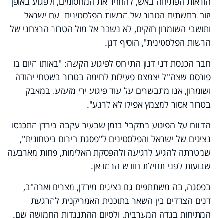
הוראות הפתיחה באש, להחזיר את המחסומים, ולפגוע באופן
יזום בתשתית הטרור של הרשות הפלסטינית. עם ישראל
ותושבי השומרון חזקים, לא נשבר אל מול הטרור הרצחני של
הרשות הפלסטינית", הוסיף דגן.
חבר הכנסת דני דנון התייחס לפיגוע הקשה: "באותו היום בו
פורסם שצה''ל יצמצם פעילות לחימה בטרור בשטחי יהודה
ושומרון, אנו מתבשרים על עוד פיגוע ירי מזעזע. במאבק
בטרור אסור למצמץ אפילו לא לרגע".
הדיווח על הפיגוע מתקבל בזמן שבעיר עקבה בירדן התכנסו
נציגים של ישראל והפלסטינים ל"פסגת חירום ביטחונית",
שמטרתה להגיע לרגיעה ולהפסקת האלימות, פחות מארבעה
שבועות לפני תחילת חודש הרמדאן.
בפסגה, בה משתתפים גם נציגים מירדן, מצרים וארה"ב,
דנים הצדדים בין השאר בתוכנית האמריקנית להרגעת
המתיחות בגדה המערבית, ולסיום ההתנגדות החמושה שם.