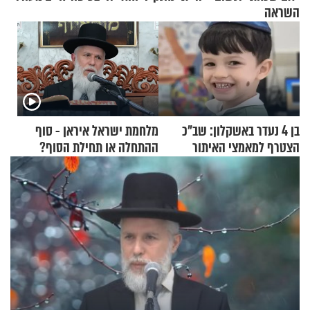
השראה
בן 4 נעדר באשקלון: שב"כ
מלחמת ישראל איראן - סוף
הצטרף למאמצי האיתור
ההתחלה או תחילת הסוף?
הרה"ג זמיר כהן במסר עוצמתי