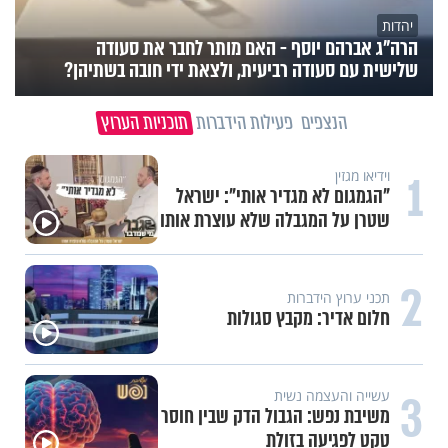
יהדות
הרה"ג אברהם יוסף - האם מותר לחבר את סעודה
שלישית עם סעודה רביעית, ולצאת ידי חובה בשתיהן?
הנצפים
פעילות הידברות
תוכניות הערוץ
1
וידיאו מגזין
"הגמגום לא מגדיר אותי": ישראל
שטרן על המגבלה שלא עוצרת אותו
2
תכני ערוץ הידברות
חלום אדיר: מקבץ סגולות
3
עשייה והעצמה נשית
משיבת נפש: הגבול הדק שבין חוסר
טקט לפגיעה בזולת